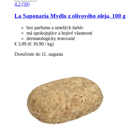
4.2 (50)
La Saponaria
Mydlo z olivového oleja, 100 g
bez parfumu a umelých farbív
má upokojujúce a hojivé vlastnosti
dermatologicky testované
€ 3,99
(€ 39,90 / kg)
Doručenie do 11. augusta