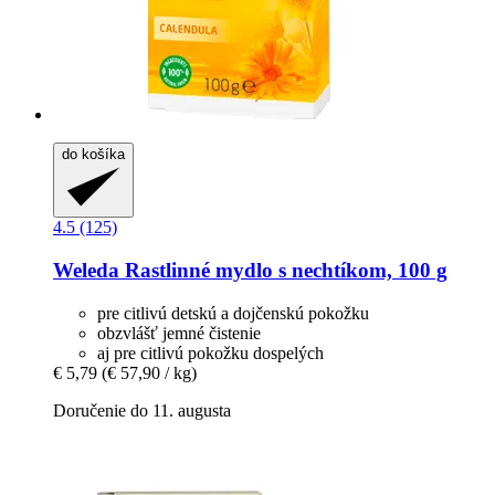
do košíka
4.5 (125)
Weleda
Rastlinné mydlo s nechtíkom, 100 g
pre citlivú detskú a dojčenskú pokožku
obzvlášť jemné čistenie
aj pre citlivú pokožku dospelých
€ 5,79
(€ 57,90 / kg)
Doručenie do 11. augusta