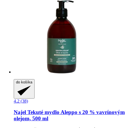
do košíka
4.2 (38)
Najel
Tekuté mydlo Aleppo s 20 % vavrínovým
olejom, 500 ml