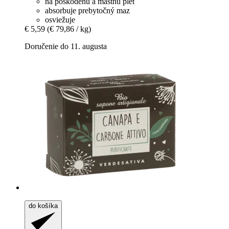
na poškodenú a mastnú pleť
absorbuje prebytočný maz
osviežuje
€ 5,59
(€ 79,86 / kg)
Doručenie do 11. augusta
do košíka