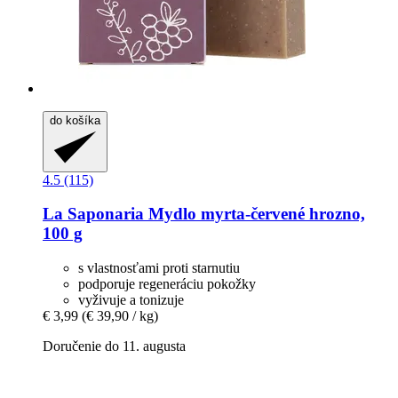
do košíka
4.5 (115)
La Saponaria
Mydlo myrta-​červené hrozno,
100 g
s vlastnosťami proti starnutiu
podporuje regeneráciu pokožky
vyživuje a tonizuje
€ 3,99
(€ 39,90 / kg)
Doručenie do 11. augusta