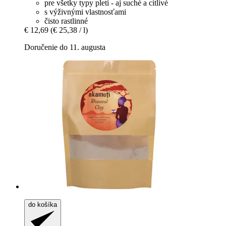
pre všetky typy pleti - aj suché a citlivé
s výživnými vlastnosťami
čisto rastlinné
€ 12,69
(€ 25,38 / l)
Doručenie do 11. augusta
do košíka