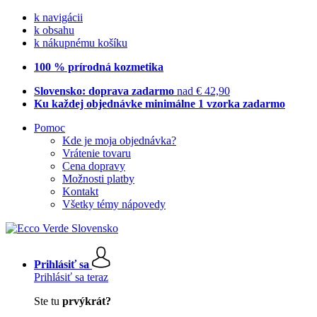
k navigácii
k obsahu
k nákupnému košíku
100 % prírodná kozmetika
Slovensko: doprava zadarmo
nad € 42,90
Ku každej objednávke minimálne 1 vzorka zadarmo
Pomoc
Kde je moja objednávka?
Vrátenie tovaru
Cena dopravy
Možnosti platby
Kontakt
Všetky témy nápovedy
Prihlásiť sa
Prihlásiť sa teraz
Ste tu
prvýkrát?