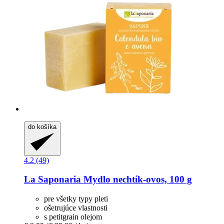
do košíka
4.2 (49)
La Saponaria
Mydlo nechtík-​ovos, 100 g
pre všetky typy pleti
ošetrujúce vlastnosti
s petitgrain olejom