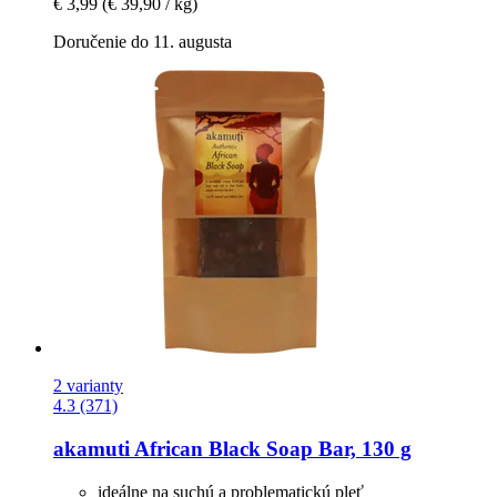
€ 3,99
(€ 39,90 / kg)
Doručenie do 11. augusta
2 varianty
4.3 (371)
akamuti
African Black Soap Bar, 130 g
ideálne na suchú a problematickú pleť