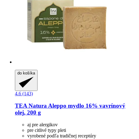
do košíka
4.6 (143)
TEA Natura
Aleppo mydlo 16% vavrínový
olej, 200 g
aj pre alergikov
pre citlivé typy pleti
vyrobené podľa tradičnej receptúry