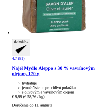
do košíka
4.7 (81)
Najel
Mydlo Aleppo s 30 % vavrínovým
olejom, 170 g
hydratuje
jemné čistenie pre citlivú pokožku
s olivovým a vavrínovým olejom
€ 9,99
(€ 58,76 / kg)
Doručenie do 11. augusta