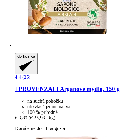
do košíka
4.4 (25)
I PROVENZALI
Arganové mydlo, 150 g
na suchú pokožku
obzvlášť jemné na tvár
100 % prírodné
€ 3,89
(€ 25,93 / kg)
Doručenie do 11. augusta