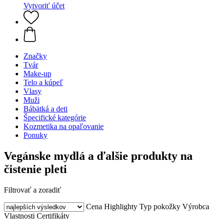
Vytvoriť účet
Značky
Tvár
Make-up
Telo a kúpeľ
Vlasy
Muži
Bábätká a deti
Špecifické kategórie
Kozmetika na opaľovanie
Ponuky
Vegánske mydlá a ďalšie produkty na
čistenie pleti
Filtrovať a zoradiť
Cena
Highlighty
Typ pokožky
Výrobca
Vlastnosti
Certifikáty