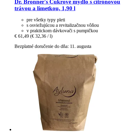
Dr. Bronner's
Cukrové mydlo s citrónovou
trávou a limetkou, 1,90 l
pre všetky typy pleti
s osviežujúcou a revitalizačnou vôňou
v praktickom dávkovači s pumpičkou
€ 61,49
(€ 32,36 / l)
Bezplatné doručenie do dňa: 11. augusta