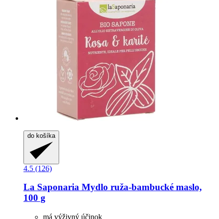
do košíka
4.5 (126)
La Saponaria
Mydlo ruža-​bambucké maslo,
100 g
má výživný účinok