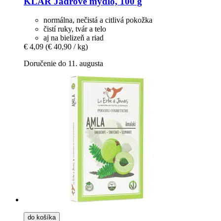
KLAR
Jadrové mydlo, 100 g
normálna, nečistá a citlivá pokožka
čistí ruky, tvár a telo
aj na bielizeň a riad
€ 4,09
(€ 40,90 / kg)
Doručenie do 11. augusta
do košíka