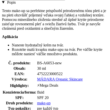
Popis
Tento make-up sa perfektne prispôsobí prirodzenému tónu pleti a je
na pleti obzvlášť príjemný vďaka svojej ľahkej a vzdušnej textúre.
Pomocou minerálneho zloženia stredné až úplné krytie prirodzene
zaisťuje rovnomernú pleť a sviežu žiarivú farbu. Tvár je navyše
chránená pred oxidantmi a slnečným žiarením.
Aplikácia
Naneste hydratačný krém na tvár.
Rozotrite malú kvapku make-upu na tvár. Pre väčšie krytie
môžete naniesť väčšie množstvo produktu.
Č. produktu:
BS-A6053-new
Obsah:
30 ml
EAN:
4752223000522
Výrobca:
MÁDARA Organic Skincare
⚡Mega Deals
Highlighty:
Konzistencia/forma:
fluid
SPF:
SPF 20
Druh produktu:
make-up
Typ pokožky:
pre každý typ