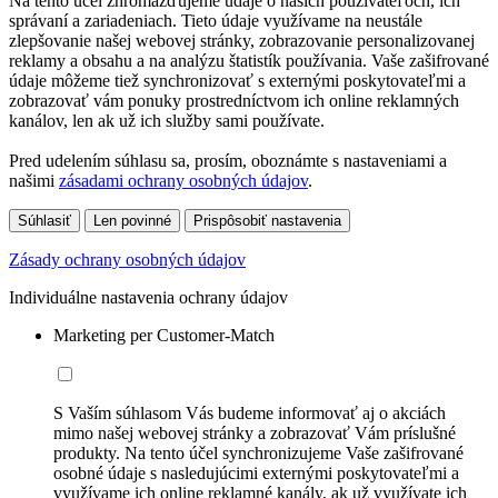
Na tento účel zhromažďujeme údaje o našich používateľoch, ich
správaní a zariadeniach. Tieto údaje využívame na neustále
zlepšovanie našej webovej stránky, zobrazovanie personalizovanej
reklamy a obsahu a na analýzu štatistík používania. Vaše zašifrované
údaje môžeme tiež synchronizovať s externými poskytovateľmi a
zobrazovať vám ponuky prostredníctvom ich online reklamných
kanálov, len ak už ich služby sami používate.
Pred udelením súhlasu sa, prosím, oboznámte s nastaveniami a
našimi
zásadami ochrany osobných údajov
.
Súhlasiť
Len povinné
Prispôsobiť nastavenia
Zásady ochrany osobných údajov
Individuálne nastavenia ochrany údajov
Marketing per Customer-Match
S Vaším súhlasom Vás budeme informovať aj o akciách
mimo našej webovej stránky a zobrazovať Vám príslušné
produkty. Na tento účel synchronizujeme Vaše zašifrované
osobné údaje s nasledujúcimi externými poskytovateľmi a
využívame ich online reklamné kanály, ak už využívate ich