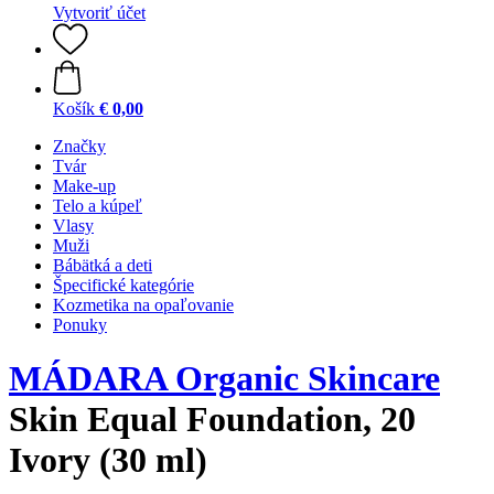
Vytvoriť účet
Košík
€ 0,00
Značky
Tvár
Make-up
Telo a kúpeľ
Vlasy
Muži
Bábätká a deti
Špecifické kategórie
Kozmetika na opaľovanie
Ponuky
MÁDARA Organic Skincare
Skin Equal Foundation, 20
Ivory (30 ml)