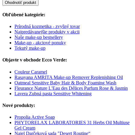
Ohodnotiť produkt
Obľúbené kategórie:
Prírodná kozmetika - zvyšný tovar
Najpredávanejšie produkty v akcii
Naše make-up bestsellery
Make-up - akciové ponuky
Tekutý make-up
Objavte v obchode Ecco Verde:
Couleur Caramel
Rasayana AMRITA Make-up Remover Replenishing Oil
Oatmeal Sensitive Baby Hair & Body Foaming Wash
Fleurance Nature L'Eau des Délices Parfum Rose & Jasmin
Lavera Zubná pasta Sensitive Whitening
Nové produkty:
Propolia Active Soap
PHYTORELAX LABORATORIES 31 Herbs Oil Multiuse
Gel Cream
Najel Darčeková sada "Desert Routine“