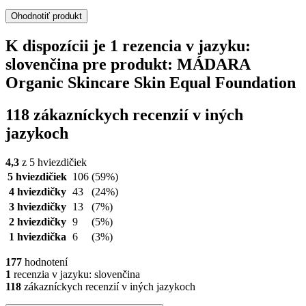
Ohodnotiť produkt
K dispozícii je 1 rezencia v jazyku:
slovenčina pre produkt: MÁDARA
Organic Skincare Skin Equal Foundation
118 zákazníckych recenzií v iných
jazykoch
4,3
z 5 hviezdičiek
5 hviezdičiek
106
(59%)
4 hviezdičky
43
(24%)
3 hviezdičky
13
(7%)
2 hviezdičky
9
(5%)
1 hviezdička
6
(3%)
177
hodnotení
1
recenzia v jazyku: slovenčina
118
zákazníckych recenzií v iných jazykoch