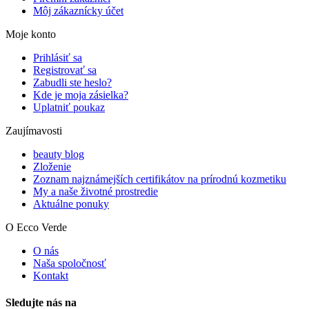
Môj zákaznícky účet
Moje konto
Prihlásiť sa
Registrovať sa
Zabudli ste heslo?
Kde je moja zásielka?
Uplatniť poukaz
Zaujímavosti
beauty blog
Zloženie
Zoznam najznámejších certifikátov na prírodnú kozmetiku
My a naše životné prostredie
Aktuálne ponuky
O Ecco Verde
O nás
Naša spoločnosť
Kontakt
Sledujte nás na