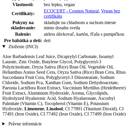
Vlastnosti:
bez lepku, vegan
ECOCERT - Cosmos Natural
,
Vegan bez
Certifikáty:
certifikátu
Pokyny na
skladujte na chladnom a suchom mieste
skladovanie:
mimo dosahu svetla
Balenie:
airless dávkovač, kartón, fľaša s pumpičkou
Pre bábätká a deti:
deti
Zloženie (INCI)
Aloe Barbadensis Leaf Juice, Dicaprylyl Carbonate, Isoamyl
Laurate, Zinc Oxide, Butylene Glycol, Polyglyceryl-3
Polyricinoleate, Oryza Sativa (Rice) Bran Oil, Vegetable Oil,
Helianthus Annus Seed Cera, Oryza Sativa (Rice) Bran Cera, Rhus
Succedanea Fruit Cera, Polyglyceryl-3 Diisostearate, Sodium
Chloride, Sodium Pca, Xanthan Gum, Sodium Dehydroacetate,
Paeonia Lactiflora Root Extract, Vaccinium Myrtillus (Heidelbeere)
Fruit Extract, Aluminium Hydroxide, Aroma, Glycolipids,
Hydrolyzed Hyaluronic Acid, Sodium Hyaluronate, Ascorbyl
Palmitate (Vitamin C), Tocopherol (Vitamin E), Potassium
Hydroxide,
Limonene
,
Linalool
, CI 77891 (Titanium Dioxid), CI
77491 (Iron Oxide), CI 77492 (Iron Oxide), CI 77499 (Iron Oxide)
Právne informácie