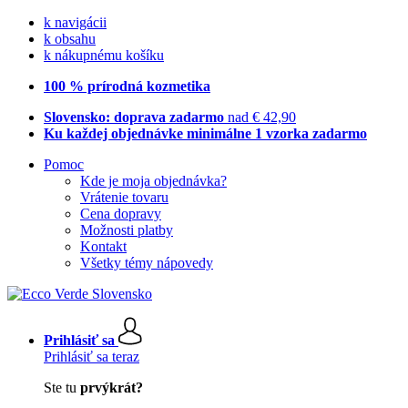
k navigácii
k obsahu
k nákupnému košíku
100 % prírodná kozmetika
Slovensko: doprava zadarmo
nad € 42,90
Ku každej objednávke minimálne 1 vzorka zadarmo
Pomoc
Kde je moja objednávka?
Vrátenie tovaru
Cena dopravy
Možnosti platby
Kontakt
Všetky témy nápovedy
Prihlásiť sa
Prihlásiť sa teraz
Ste tu
prvýkrát?