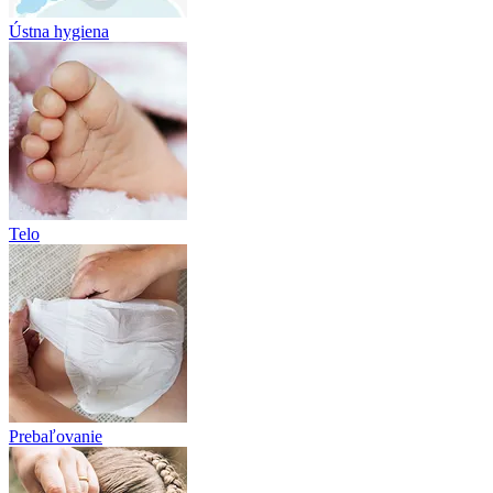
Ústna hygiena
Telo
Prebaľovanie