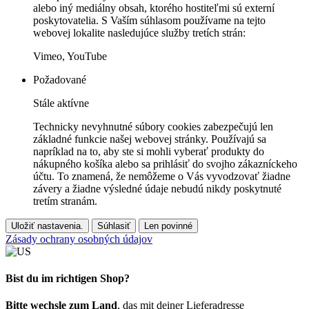
alebo iný mediálny obsah, ktorého hostiteľmi sú externí
poskytovatelia. S Vaším súhlasom používame na tejto
webovej lokalite nasledujúce služby tretích strán:
Vimeo, YouTube
Požadované
Stále aktívne
Technicky nevyhnutné súbory cookies zabezpečujú len
základné funkcie našej webovej stránky. Používajú sa
napríklad na to, aby ste si mohli vyberať produkty do
nákupného košíka alebo sa prihlásiť do svojho zákazníckeho
účtu. To znamená, že nemôžeme o Vás vyvodzovať žiadne
závery a žiadne výsledné údaje nebudú nikdy poskytnuté
tretím stranám.
Uložiť nastavenia.
Súhlasiť
Len povinné
Zásady ochrany osobných údajov
Bist du im richtigen Shop?
Bitte wechsle zum Land
, das mit deiner Lieferadresse