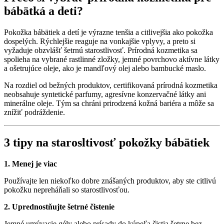
bábätká a deti?
Pokožka bábätiek a detí je výrazne tenšia a citlivejšia ako pokožka
dospelých. Rýchlejšie reaguje na vonkajšie vplyvy, a preto si
vyžaduje obzvlášť šetrnú starostlivosť. Prírodná kozmetika sa
spolieha na vybrané rastlinné zložky, jemné povrchovo aktívne látky
a ošetrujúce oleje, ako je mandľový olej alebo bambucké maslo.
Na rozdiel od bežných produktov, certifikovaná prírodná kozmetika
neobsahuje syntetické parfumy, agresívne konzervačné látky ani
minerálne oleje. Tým sa chráni prirodzená kožná bariéra a môže sa
znížiť podráždenie.
3 tipy na starosltivosť pokožky bábätiek
1. Menej je viac
Používajte len niekoľko dobre znášaných produktov, aby ste citlivú
pokožku nepreháňali so starostlivosťou.
2. Uprednostňujte šetrné čistenie
Jemné umývacie gély alebo prísady do kúpeľa čistia šetrne bez