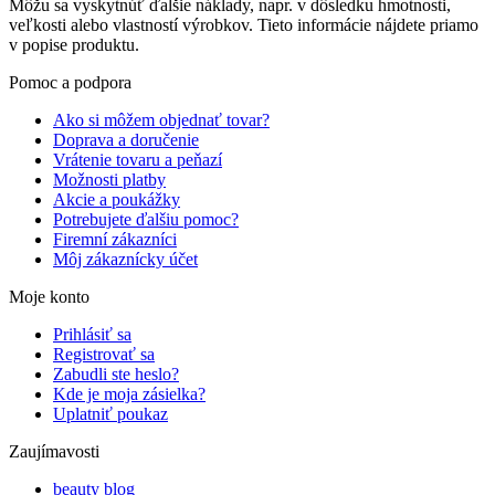
Môžu sa vyskytnúť ďalšie náklady, napr. v dôsledku hmotnosti,
veľkosti alebo vlastností výrobkov. Tieto informácie nájdete priamo
v popise produktu.
Pomoc a podpora
Ako si môžem objednať tovar?
Doprava a doručenie
Vrátenie tovaru a peňazí
Možnosti platby
Akcie a poukážky
Potrebujete ďalšiu pomoc?
Firemní zákazníci
Môj zákaznícky účet
Moje konto
Prihlásiť sa
Registrovať sa
Zabudli ste heslo?
Kde je moja zásielka?
Uplatniť poukaz
Zaujímavosti
beauty blog