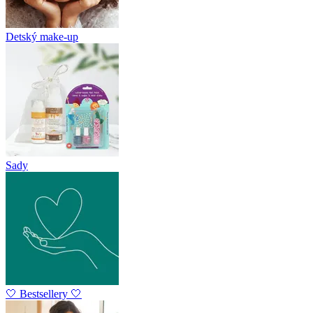
Detský make-up
Sady
🤍 Bestsellery 🤍