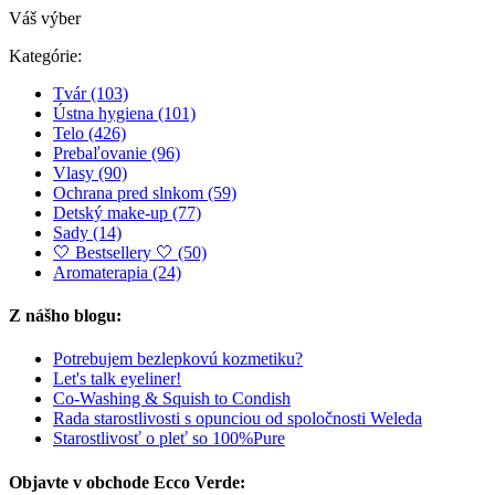
Váš výber
Kategórie:
Tvár
(103)
Ústna hygiena
(101)
Telo
(426)
Prebaľovanie
(96)
Vlasy
(90)
Ochrana pred slnkom
(59)
Detský make-up
(77)
Sady
(14)
🤍 Bestsellery 🤍
(50)
Aromaterapia
(24)
Z nášho blogu:
Potrebujem bezlepkovú kozmetiku?
Let's talk eyeliner!
Co-Washing & Squish to Condish
Rada starostlivosti s opunciou od spoločnosti Weleda
Starostlivosť o pleť so 100%Pure
Objavte v obchode Ecco Verde: