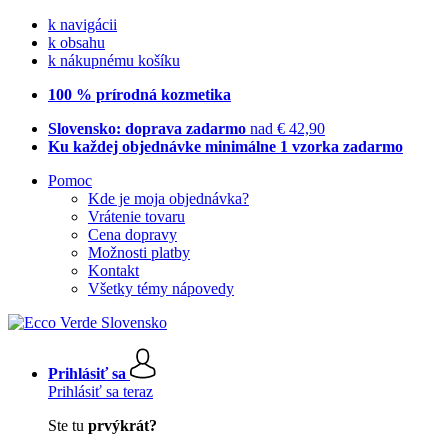
k navigácii
k obsahu
k nákupnému košíku
100 % prírodná kozmetika
Slovensko: doprava zadarmo
nad € 42,90
Ku každej objednávke minimálne 1 vzorka zadarmo
Pomoc
Kde je moja objednávka?
Vrátenie tovaru
Cena dopravy
Možnosti platby
Kontakt
Všetky témy nápovedy
Prihlásiť sa
Prihlásiť sa teraz
Ste tu
prvýkrát?