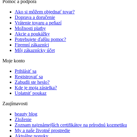
Pomoc a podpora
Ako si môžem objednať tovar?
Doprava a doručenie
Vrátenie tovaru a peňazí
Možnosti platby
Akcie a poukážky
Potrebujete ďalšiu pomoc?
Firemní zákazníci
Môj zákaznícky účet
Moje konto
Prihlásiť sa
Registrovať sa
Zabudli ste heslo?
Kde je moja zásielka?
Uplatniť poukaz
Zaujímavosti
beauty blog
Zloženie
Zoznam najznámejších certifikátov na prírodnú kozmetiku
My a naše životné prostredie
Aktuálne ponuky