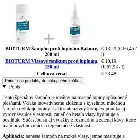
BIOTURM Šampón proti lupinám Balance,
€ 13,29
(€ 66,45 /
200 ml
l)
BIOTURM Vlasové tonikum proti lupinám,
€ 10,19
150 ml
(€ 67,93 / l)
Celková cena:
€ 23,48
Pridať oba produkty do nákupného košíka
Popis
Tento špeciálny šampón je ideálny na mastné lupiny spôsobené
plesňami. Vďaka inovatívnemu zloženiu s kyselinou mliečnou
šampón redukuje lupiny. Lakto-intenzívny komplex ponúka aj
vyrovnávajúce vlastnosti, zatiaľ čo betaín vlasy hydratuje a
posilňuje. Súčasťou sú aj výťažky z rozmarínu a zelenej kávy, ktoré
majú povzbudzujúce a regeneračné vlastnosti.
Aplikácia:
naneste šampón na mokré vlasy, jemne masírujte a