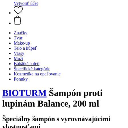
Vytvoriť účet
Značky
Tvár
Make-up
Telo a kúpeľ
Vlasy
Muži
Bábätká a deti
Špecifické kategórie
Kozmetika na opaľovanie
Ponuky
BIOTURM
Šampón proti
lupinám Balance, 200 ml
Špeciálny šampón s vyrovnávajúcimi
vlastnosťami