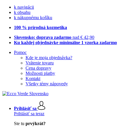
k navigácii
k obsahu
k nákupnému košíku
100 % prírodná kozmetika
Slovensko: doprava zadarmo
nad € 42,90
Ku každej objednávke minimálne 1 vzorka zadarmo
Pomoc
Kde je moja objednávka?
Vrátenie tovaru
Cena dopravy
Možnosti platby
Kontakt
Všetky témy nápovedy
Prihlásiť sa
Prihlásiť sa teraz
Ste tu
prvýkrát?