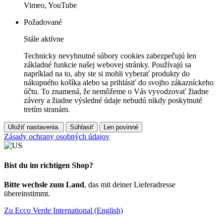
Vimeo, YouTube
Požadované
Stále aktívne
Technicky nevyhnutné súbory cookies zabezpečujú len
základné funkcie našej webovej stránky. Používajú sa
napríklad na to, aby ste si mohli vyberať produkty do
nákupného košíka alebo sa prihlásiť do svojho zákazníckeho
účtu. To znamená, že nemôžeme o Vás vyvodzovať žiadne
závery a žiadne výsledné údaje nebudú nikdy poskytnuté
tretím stranám.
Uložiť nastavenia.
Súhlasiť
Len povinné
Zásady ochrany osobných údajov
Bist du im richtigen Shop?
Bitte wechsle zum Land
, das mit deiner Lieferadresse
übereinstimmt.
Zu Ecco Verde International (English)