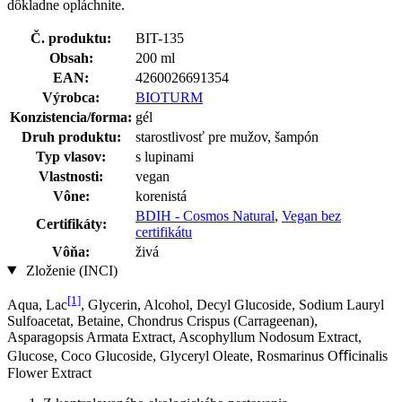
dôkladne opláchnite.
Č. produktu:
BIT-135
Obsah:
200 ml
EAN:
4260026691354
Výrobca:
BIOTURM
Konzistencia/forma:
gél
Druh produktu:
starostlivosť pre mužov, šampón
Typ vlasov:
s lupinami
Vlastnosti:
vegan
Vône:
korenistá
BDIH - Cosmos Natural
,
Vegan bez
Certifikáty:
certifikátu
Vôňa:
živá
Zloženie (INCI)
[1]
Aqua, Lac
, Glycerin, Alcohol, Decyl Glucoside, Sodium Lauryl
Sulfoacetat, Betaine, Chondrus Crispus (Carrageenan),
Asparagopsis Armata Extract, Ascophyllum Nodosum Extract,
Glucose, Coco Glucoside, Glyceryl Oleate, Rosmarinus Oﬃcinalis
Flower Extract