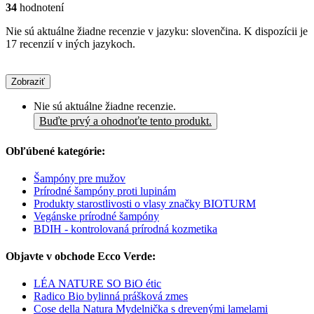
34
hodnotení
Nie sú aktuálne žiadne recenzie v jazyku: slovenčina. K dispozícii je
17 recenzií v iných jazykoch.
Zobraziť
Nie sú aktuálne žiadne recenzie.
Buďte prvý a ohodnoťte tento produkt.
Obľúbené kategórie:
Šampóny pre mužov
Prírodné šampóny proti lupinám
Produkty starostlivosti o vlasy značky BIOTURM
Vegánske prírodné šampóny
BDIH - kontrolovaná prírodná kozmetika
Objavte v obchode Ecco Verde:
LÉA NATURE SO BiO étic
Radico Bio bylinná prášková zmes
Cose della Natura Mydelnička s drevenými lamelami