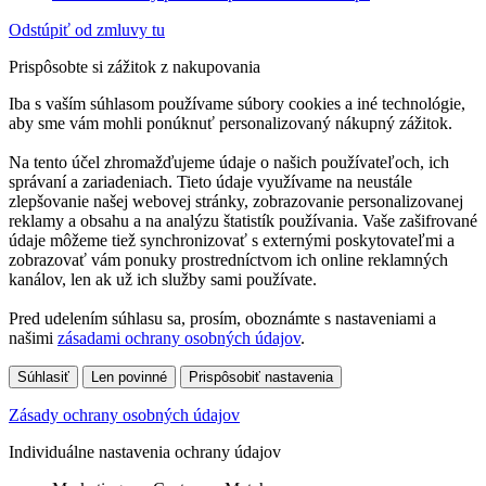
Odstúpiť od zmluvy tu
Prispôsobte si zážitok z nakupovania
Iba s vaším súhlasom používame súbory cookies a iné technológie,
aby sme vám mohli ponúknuť personalizovaný nákupný zážitok.
Na tento účel zhromažďujeme údaje o našich používateľoch, ich
správaní a zariadeniach. Tieto údaje využívame na neustále
zlepšovanie našej webovej stránky, zobrazovanie personalizovanej
reklamy a obsahu a na analýzu štatistík používania. Vaše zašifrované
údaje môžeme tiež synchronizovať s externými poskytovateľmi a
zobrazovať vám ponuky prostredníctvom ich online reklamných
kanálov, len ak už ich služby sami používate.
Pred udelením súhlasu sa, prosím, oboznámte s nastaveniami a
našimi
zásadami ochrany osobných údajov
.
Súhlasiť
Len povinné
Prispôsobiť nastavenia
Zásady ochrany osobných údajov
Individuálne nastavenia ochrany údajov