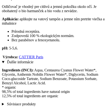
Odličovač je vhodný pre citlivú a jemnú pokožku okolo očí. Je
obohatený o bio harmanček a bio vodu z nevädze.
Aplikácia:
aplikujte na vatový tampón a jemne ním pretrite viečka a
mihalnice
Prírodná receptúra.
Zodpovedá 100 % ekologickým normám.
Bez parabénov a fenoxyetanolu.
pH:
5-5,6.
Výrobca:
CATTIER Paris
Ďalšie informácie
Ingredients (INCI):
Aqua, Centaurea Cyanus Flower Water*,
Glycerin, Anthemis Nobilis Flower Water*, Diglycerin, Sodium
Coco-glucoside Tartrate, Sodium Benzoate, Potassium Sorbate,
Benzyl Alcohol, Lactic Acid.
* organic
98,5% of total ingredients have natural origin
12,5% of total ingredients are organic
Súvisiace produkty