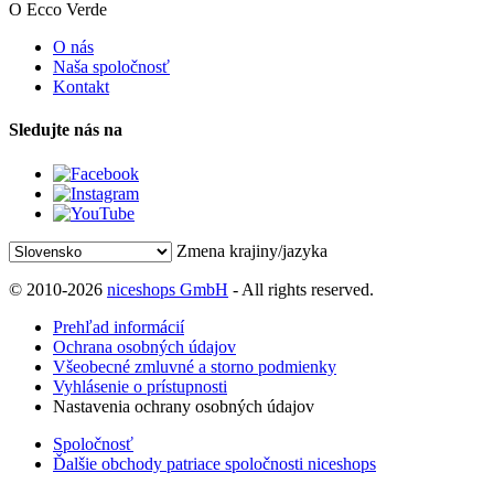
O Ecco Verde
O nás
Naša spoločnosť
Kontakt
Sledujte nás na
Zmena krajiny/jazyka
© 2010-2026
niceshops GmbH
- All rights reserved.
Prehľad informácií
Ochrana osobných údajov
Všeobecné zmluvné a storno podmienky
Vyhlásenie o prístupnosti
Nastavenia ochrany osobných údajov
Spoločnosť
Ďalšie obchody patriace spoločnosti niceshops