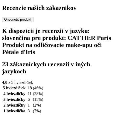
Recenzie našich zákazníkov
Ohodnotiť produkt
K dispozícii je recenzií v jazyku:
slovenčina pre produkt: CATTIER Paris
Produkt na odličovacie make-upu očí
Pétale d'Iris
23 zákazníckych recenzií v iných
jazykoch
4,0
z 5 hviezdičiek
5 hviezdičiek
18
(46%)
4 hviezdičky
11
(28%)
3 hviezdičky
6
(15%)
2 hviezdičky
1
(2%)
1 hviezdička
3
(7%)