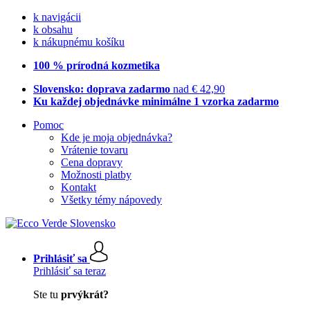
k navigácii
k obsahu
k nákupnému košíku
100 % prírodná kozmetika
Slovensko: doprava zadarmo
nad € 42,90
Ku každej objednávke minimálne 1 vzorka zadarmo
Pomoc
Kde je moja objednávka?
Vrátenie tovaru
Cena dopravy
Možnosti platby
Kontakt
Všetky témy nápovedy
Prihlásiť sa
Prihlásiť sa teraz
Ste tu
prvýkrát?