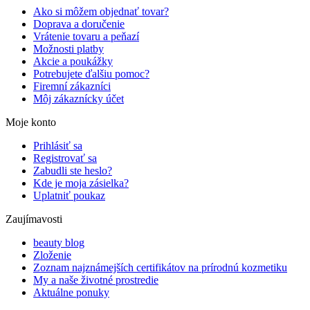
Ako si môžem objednať tovar?
Doprava a doručenie
Vrátenie tovaru a peňazí
Možnosti platby
Akcie a poukážky
Potrebujete ďalšiu pomoc?
Firemní zákazníci
Môj zákaznícky účet
Moje konto
Prihlásiť sa
Registrovať sa
Zabudli ste heslo?
Kde je moja zásielka?
Uplatniť poukaz
Zaujímavosti
beauty blog
Zloženie
Zoznam najznámejších certifikátov na prírodnú kozmetiku
My a naše životné prostredie
Aktuálne ponuky