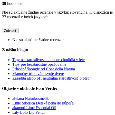
39
hodnotení
Nie sú aktuálne žiadne recenzie v jazyku: slovenčina. K dispozícii je
23 recenzií v iných jazykoch.
Zobraziť
Nie sú aktuálne žiadne recenzie.
Z nášho blogu:
Tipy na starostlivosť o krásne chodidlá v lete
Tipy pre bezstarostné opaľovanie
Prírodné špongie od Cose della Natura
Vianočný trh otvára svoje dvere
Zásaditá alebo pH neutrálna starostlivosť o pleť?
Objavte v obchode Ecco Verde:
alviana Naturkosmetik
Little Siberica Detská pena do kúpeľa
akamuti Lime Essential Oil
Lily Lolo Lip Pencil