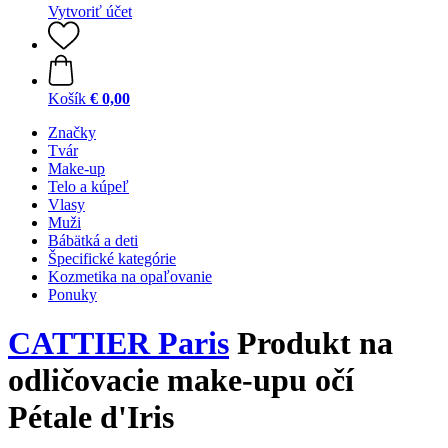
Vytvoriť účet
Košík
€ 0,00
Značky
Tvár
Make-up
Telo a kúpeľ
Vlasy
Muži
Bábätká a deti
Špecifické kategórie
Kozmetika na opaľovanie
Ponuky
CATTIER Paris
Produkt na
odličovacie make-upu očí
Pétale d'Iris