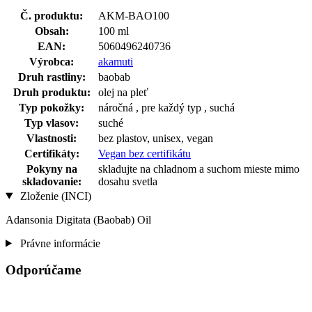
Č. produktu:
AKM-BAO100
Obsah:
100 ml
EAN:
5060496240736
Výrobca:
akamuti
Druh rastliny:
baobab
Druh produktu:
olej na pleť
Typ pokožky:
náročná , pre každý typ , suchá
Typ vlasov:
suché
Vlastnosti:
bez plastov, unisex, vegan
Certifikáty:
Vegan bez certifikátu
Pokyny na
skladujte na chladnom a suchom mieste mimo
skladovanie:
dosahu svetla
Zloženie (INCI)
Adansonia Digitata (Baobab) Oil
Právne informácie
Odporúčame