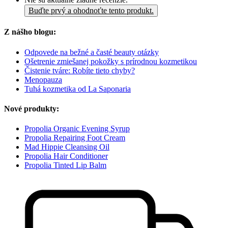
Buďte prvý a ohodnoťte tento produkt.
Z nášho blogu:
Odpovede na bežné a časté beauty otázky
Ošetrenie zmiešanej pokožky s prírodnou kozmetikou
Čistenie tváre: Robíte tieto chyby?
Menopauza
Tuhá kozmetika od La Saponaria
Nové produkty:
Propolia Organic Evening Syrup
Propolia Repairing Foot Cream
Mad Hippie Cleansing Oil
Propolia Hair Conditioner
Propolia Tinted Lip Balm