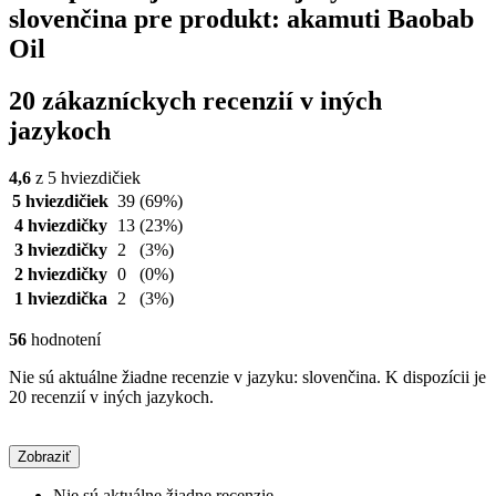
slovenčina pre produkt: akamuti Baobab
Oil
20 zákazníckych recenzií v iných
jazykoch
4,6
z 5 hviezdičiek
5 hviezdičiek
39
(69%)
4 hviezdičky
13
(23%)
3 hviezdičky
2
(3%)
2 hviezdičky
0
(0%)
1 hviezdička
2
(3%)
56
hodnotení
Nie sú aktuálne žiadne recenzie v jazyku: slovenčina. K dispozícii je
20 recenzií v iných jazykoch.
Zobraziť
Nie sú aktuálne žiadne recenzie.