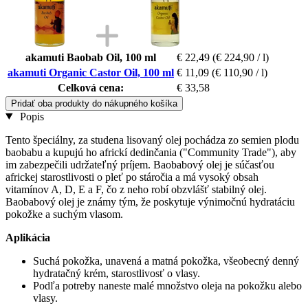
akamuti Baobab Oil, 100 ml
€ 22,49
(€ 224,90 / l)
akamuti Organic Castor Oil, 100 ml
€ 11,09
(€ 110,90 / l)
Celková cena:
€ 33,58
Pridať oba produkty do nákupného košíka
Popis
Tento špeciálny, za studena lisovaný olej pochádza zo semien plodu
baobabu a kupujú ho africkí dedinčania ("Community Trade"), aby
im zabezpečili udržateľný príjem. Baobabový olej je súčasťou
africkej starostlivosti o pleť po stáročia a má vysoký obsah
vitamínov A, D, E a F, čo z neho robí obzvlášť stabilný olej.
Baobabový olej je známy tým, že poskytuje výnimočnú hydratáciu
pokožke a suchým vlasom.
Aplikácia
Suchá pokožka, unavená a matná pokožka, všeobecný denný
hydratačný krém, starostlivosť o vlasy.
Podľa potreby naneste malé množstvo oleja na pokožku alebo
vlasy.