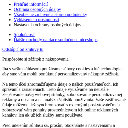
Prehľad informácií
Ochrana osobných údajov
Všeobecné zmluvné a storno podmienky
Vyhlásenie o prístupnosti
Nastavenia ochrany osobných údajov
Spoločnosť
Ďalšie obchody patriace spoločnosti niceshops
Odstúpiť od zmluvy tu
Prispôsobte si zážitok z nakupovania
Iba s vaším súhlasom používame súbory cookies a iné technológie,
aby sme vám mohli ponúknuť personalizovaný nákupný zážitok.
Na tento účel zhromažďujeme údaje o našich používateľoch, ich
správaní a zariadeniach. Tieto údaje využívame na neustále
zlepšovanie našej webovej stránky, zobrazovanie personalizovanej
reklamy a obsahu a na analýzu štatistík používania. Vaše zašifrované
údaje môžeme tiež synchronizovať s externými poskytovateľmi a
zobrazovať vám ponuky prostredníctvom ich online reklamných
kanálov, len ak už ich služby sami používate.
Pred udelením súhlasu sa, prosím, oboznámte s nastaveniami a