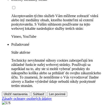
Akceptovaním týchto služieb Vám môžeme zobraziť videá
alebo iný mediálny obsah, ktorého hostiteľmi sú externí
poskytovatelia. S Vaším súhlasom používame na tejto
webovej lokalite nasledujúce služby tretích strán:
Vimeo, YouTube
Požadované
Stále aktívne
Technicky nevyhnutné súbory cookies zabezpečujú len
základné funkcie našej webovej stránky. Používajú sa
napríklad na to, aby ste si mohli vyberať produkty do
nákupného košíka alebo sa prihlásiť do svojho zákazníckeho
účtu. To znamená, že nemôžeme o Vás vyvodzovať žiadne
závery a žiadne výsledné údaje nebudú nikdy poskytnuté
tretím stranám.
Uložiť nastavenia.
Súhlasiť
Len povinné
Zásady ochrany osobných údajov