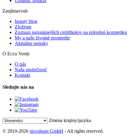
Uplatniť poukaz
Zaujímavosti
beauty blog
Zloženie
Zoznam najznámejších certifikátov na prírodnú kozmetiku
My a naše životné prostredie
Aktuálne ponuky
O Ecco Verde
O nás
Naša spoločnosť
Kontakt
Sledujte nás na
Zmena krajiny/jazyka
© 2010-2026
niceshops GmbH
- All rights reserved.