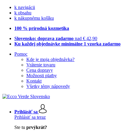
k navigácii
k obsahu
k nákupnému košíku
100 % prírodná kozmetika
Slovensko: doprava zadarmo
nad € 42,90
Ku každej objednávke minimálne 1 vzorka zadarmo
Pomoc
Kde je moja objednávka?
Vrátenie tovaru
Cena dopravy
Možnosti platby
Kontakt
Všetky témy nápovedy
Prihlásiť sa
Prihlásiť sa teraz
Ste tu
prvýkrát?