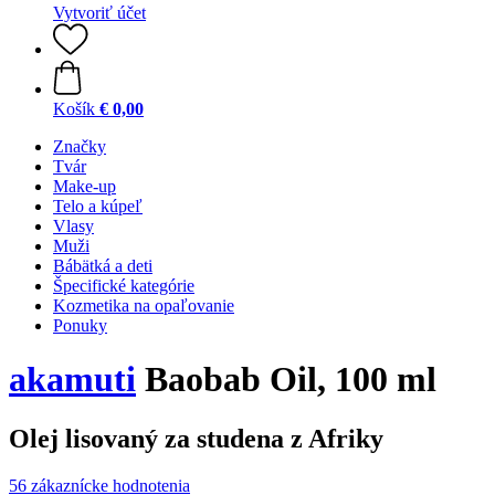
Vytvoriť účet
Košík
€ 0,00
Značky
Tvár
Make-up
Telo a kúpeľ
Vlasy
Muži
Bábätká a deti
Špecifické kategórie
Kozmetika na opaľovanie
Ponuky
akamuti
Baobab Oil, 100 ml
Olej lisovaný za studena z Afriky
56 zákaznícke hodnotenia