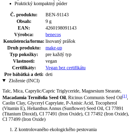
Praktický kompaktný púder
Č. produktu:
BEN-91143
Obsah:
9 g
EAN:
4260198091143
Výrobca:
benecos
Konzistencia/forma:
lisovaný prášok
Druh produktu:
make-up
Typ pokožky:
pre každý typ
Vlastnosti:
vegan
Certifikáty:
Vegan bez certifikátu
Pre bábätká a deti:
deti
Zloženie (INCI)
Talc, Mica, Caprylic/Capric Triglyceride, Magnesium Stearate,
[1]
Macadamia Ternifolia Seed Oil
, Ricinus Communis Seed Oil
,
Caolin Clay, Glyceryl Caprylate, P-Anisic Acid, Tocopherol
(Vitamin E), Helianthus Annus (Sunflower) Seed Oil, CI 77891
(Titanium Dioxid), CI 77491 (Iron Oxide), CI 77492 (Iron Oxide),
CI 77499 (Iron Oxide)
Z kontrolovaného ekologického pestovania