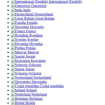
International (English)
Österreich
Italia
Deutschland
Great Britain
España
Slovenija
France
România
Sverige
Hrvatska
Polska
Magyar
Suomi
България
Schweiz
Suisse
Svizzera
Switzerland
Slovensko
Česká republika
Ireland
Nederland
Belgique
België