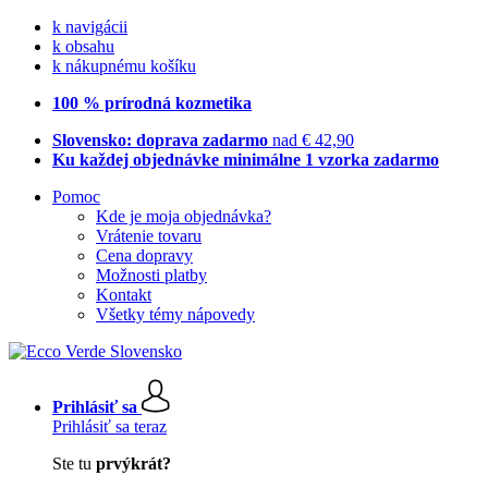
k navigácii
k obsahu
k nákupnému košíku
100 % prírodná kozmetika
Slovensko: doprava zadarmo
nad € 42,90
Ku každej objednávke minimálne 1 vzorka zadarmo
Pomoc
Kde je moja objednávka?
Vrátenie tovaru
Cena dopravy
Možnosti platby
Kontakt
Všetky témy nápovedy
Prihlásiť sa
Prihlásiť sa teraz
Ste tu
prvýkrát?