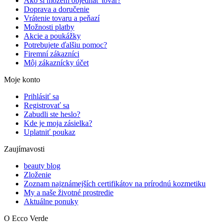
Ako si môžem objednať tovar?
Doprava a doručenie
Vrátenie tovaru a peňazí
Možnosti platby
Akcie a poukážky
Potrebujete ďalšiu pomoc?
Firemní zákazníci
Môj zákaznícky účet
Moje konto
Prihlásiť sa
Registrovať sa
Zabudli ste heslo?
Kde je moja zásielka?
Uplatniť poukaz
Zaujímavosti
beauty blog
Zloženie
Zoznam najznámejších certifikátov na prírodnú kozmetiku
My a naše životné prostredie
Aktuálne ponuky
O Ecco Verde