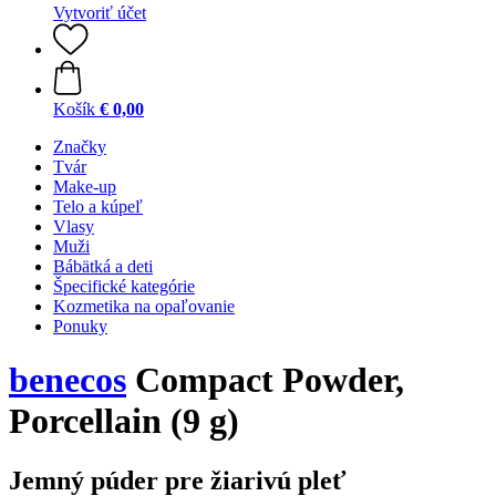
Vytvoriť účet
Košík
€ 0,00
Značky
Tvár
Make-up
Telo a kúpeľ
Vlasy
Muži
Bábätká a deti
Špecifické kategórie
Kozmetika na opaľovanie
Ponuky
benecos
Compact Powder,
Porcellain (9 g)
Jemný púder pre žiarivú pleť