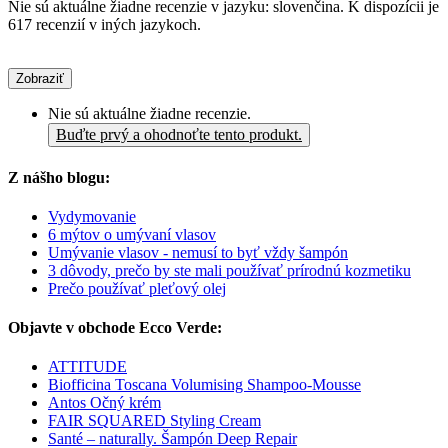
Nie sú aktuálne žiadne recenzie v jazyku: slovenčina. K dispozícii je
617 recenzií v iných jazykoch.
Zobraziť
Nie sú aktuálne žiadne recenzie.
Buďte prvý a ohodnoťte tento produkt.
Z nášho blogu:
Vydymovanie
6 mýtov o umývaní vlasov
Umývanie vlasov - nemusí to byť vždy šampón
3 dôvody, prečo by ste mali používať prírodnú kozmetiku
Prečo používať pleťový olej
Objavte v obchode Ecco Verde:
ATTITUDE
Biofficina Toscana Volumising Shampoo-Mousse
Antos Očný krém
FAIR SQUARED Styling Cream
Santé – naturally. Šampón Deep Repair