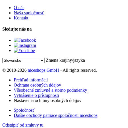
O nás
Naša spoločnosť
Kontakt
Sledujte nás na
Zmena krajiny/jazyka
© 2010-2026
niceshops GmbH
- All rights reserved.
Prehľad informácií
Ochrana osobných údajov
Všeobecné zmluvné a storno podmienky
Vyhlásenie o prístupnosti
Nastavenia ochrany osobných údajov
Spoločnosť
Ďalšie obchody patriace spoločnosti niceshops
Odstúpiť od zmluvy tu