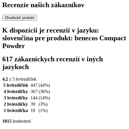
Recenzie našich zákazníkov
Ohodnotiť produkt
K dispozícii je recenzií v jazyku:
slovenčina pre produkt: benecos Compact
Powder
617 zákazníckych recenzií v iných
jazykoch
4,2
z 5 hviezdičiek
5 hviezdičiek
447
(44%)
4 hviezdičky
367
(36%)
3 hviezdičky
144
(14%)
2 hviezdičky
39
(3%)
1 hviezdička
18
(1%)
1015
hodnotení