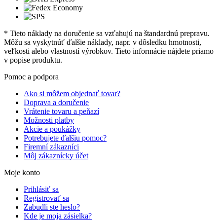
* Tieto náklady na doručenie sa vzťahujú na štandardnú prepravu.
Môžu sa vyskytnúť ďalšie náklady, napr. v dôsledku hmotnosti,
veľkosti alebo vlastností výrobkov. Tieto informácie nájdete priamo
v popise produktu.
Pomoc a podpora
Ako si môžem objednať tovar?
Doprava a doručenie
Vrátenie tovaru a peňazí
Možnosti platby
Akcie a poukážky
Potrebujete ďalšiu pomoc?
Firemní zákazníci
Môj zákaznícky účet
Moje konto
Prihlásiť sa
Registrovať sa
Zabudli ste heslo?
Kde je moja zásielka?