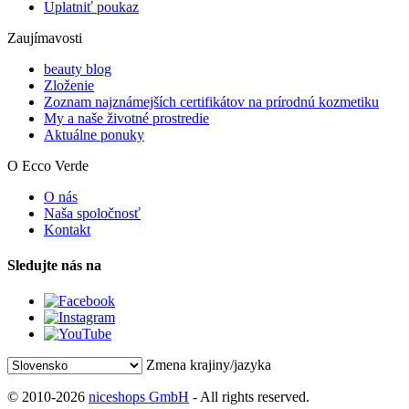
Uplatniť poukaz
Zaujímavosti
beauty blog
Zloženie
Zoznam najznámejších certifikátov na prírodnú kozmetiku
My a naše životné prostredie
Aktuálne ponuky
O Ecco Verde
O nás
Naša spoločnosť
Kontakt
Sledujte nás na
Zmena krajiny/jazyka
© 2010-2026
niceshops GmbH
- All rights reserved.