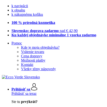
k navigácii
k obsahu
k nákupnému košíku
100 % prírodná kozmetika
Slovensko: doprava zadarmo
nad € 42,90
Ku každej objednávke minimálne 1 vzorka zadarmo
Pomoc
Kde je moja objednávka?
Vrátenie tovaru
Cena dopravy
Možnosti platby
Kontakt
Všetky témy nápovedy
Prihlásiť sa
Prihlásiť sa teraz
Ste tu
prvýkrát?