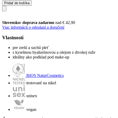
Pridať do košíka
Slovensko: doprava zadarmo
nad € 42,90
Viac informácií o odoslaní a doručení
Vlastnosti
pre zrelú a suchú pleť
s kyselinou hyalurónovou a olejom z divokej ruže
ideálny ako podklad pod make-up
BIOS NaturCosmetics
testované na nikel
unisex
vegan