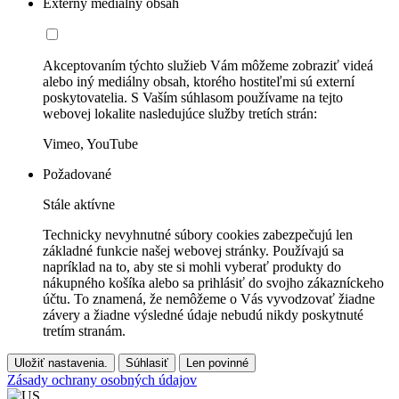
Externý mediálny obsah
Akceptovaním týchto služieb Vám môžeme zobraziť videá
alebo iný mediálny obsah, ktorého hostiteľmi sú externí
poskytovatelia. S Vaším súhlasom používame na tejto
webovej lokalite nasledujúce služby tretích strán:
Vimeo, YouTube
Požadované
Stále aktívne
Technicky nevyhnutné súbory cookies zabezpečujú len
základné funkcie našej webovej stránky. Používajú sa
napríklad na to, aby ste si mohli vyberať produkty do
nákupného košíka alebo sa prihlásiť do svojho zákazníckeho
účtu. To znamená, že nemôžeme o Vás vyvodzovať žiadne
závery a žiadne výsledné údaje nebudú nikdy poskytnuté
tretím stranám.
Uložiť nastavenia.
Súhlasiť
Len povinné
Zásady ochrany osobných údajov