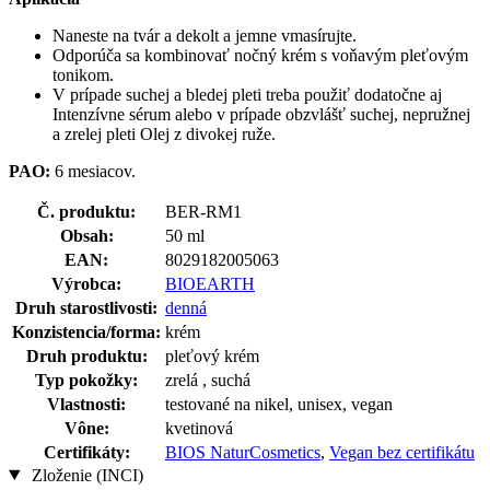
Naneste na tvár a dekolt a jemne vmasírujte.
Odporúča sa kombinovať nočný krém s voňavým pleťovým
tonikom.
V prípade suchej a bledej pleti treba použiť dodatočne aj
Intenzívne sérum alebo v prípade obzvlášť suchej, nepružnej
a zrelej pleti Olej z divokej ruže.
PAO:
6 mesiacov.
Č. produktu:
BER-RM1
Obsah:
50 ml
EAN:
8029182005063
Výrobca:
BIOEARTH
Druh starostlivosti:
denná
Konzistencia/forma:
krém
Druh produktu:
pleťový krém
Typ pokožky:
zrelá , suchá
Vlastnosti:
testované na nikel, unisex, vegan
Vône:
kvetinová
Certifikáty:
BIOS NaturCosmetics
,
Vegan bez certifikátu
Zloženie (INCI)