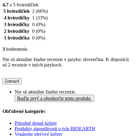
4,7
z 5 hviezdičiek
5 hviezdičiek
2
(66%)
4 hviezdičky
1
(33%)
3 hviezdičky
0
(0%)
2 hviezdičky
0
(0%)
1 hviezdička
0
(0%)
3
hodnotenia
Nie sú aktuálne žiadne recenzie v jazyku: slovenčina. K dispozícii
sú 2 recenzie v iných jazykoch.
Zobraziť
Nie sú aktuálne žiadne recenzie.
Buďte prvý a ohodnoťte tento produkt.
Obľúbené kategórie:
Prírodné denné krémy
Produkty starostlivosti o tvár BIOEARTH
Vegánske pleťové krémy