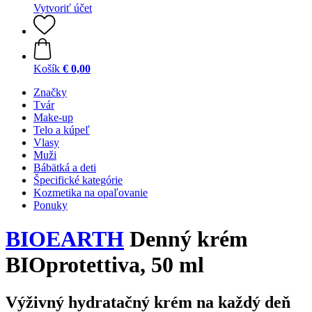
Vytvoriť účet
Košík
€ 0,00
Značky
Tvár
Make-up
Telo a kúpeľ
Vlasy
Muži
Bábätká a deti
Špecifické kategórie
Kozmetika na opaľovanie
Ponuky
BIOEARTH
Denný krém
BIOprotettiva, 50 ml
Výživný hydratačný krém na každý deň