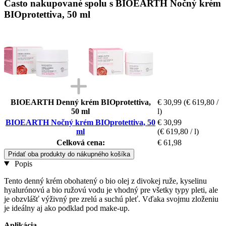
Často nakupované spolu s BIOEARTH Nočný krém
BIOprotettiva, 50 ml
BIOEARTH Denný krém BIOprotettiva,
€ 30,99
(€ 619,80 /
50 ml
l)
BIOEARTH Nočný krém BIOprotettiva, 50
€ 30,99
ml
(€ 619,80 / l)
Celková cena:
€ 61,98
Pridať oba produkty do nákupného košíka
Popis
Tento denný krém obohatený o bio olej z divokej ruže, kyselinu
hyalurónovú a bio ružovú vodu je vhodný pre všetky typy pleti, ale
je obzvlášť výživný pre zrelú a suchú pleť. Vďaka svojmu zloženiu
je ideálny aj ako podklad pod make-up.
Aplikácia