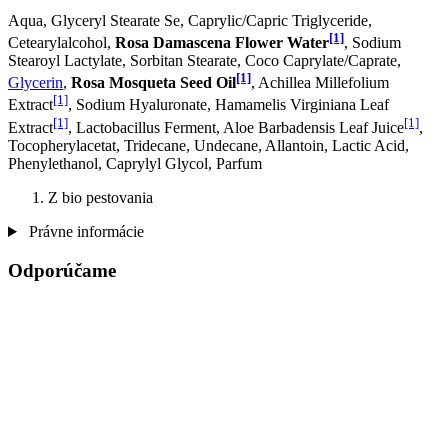
Aqua, Glyceryl Stearate Se, Caprylic/Capric Triglyceride,
[1]
Cetearylalcohol,
Rosa Damascena Flower Water
, Sodium
Stearoyl Lactylate, Sorbitan Stearate, Coco Caprylate/Caprate,
[1]
Glycerin
,
Rosa Mosqueta Seed Oil
, Achillea Millefolium
[1]
Extract
, Sodium Hyaluronate, Hamamelis Virginiana Leaf
[1]
[1]
Extract
, Lactobacillus Ferment, Aloe Barbadensis Leaf Juice
,
Tocopherylacetat, Tridecane, Undecane, Allantoin, Lactic Acid,
Phenylethanol, Caprylyl Glycol, Parfum
Z bio pestovania
Právne informácie
Odporúčame