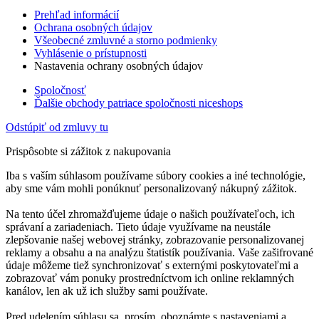
Prehľad informácií
Ochrana osobných údajov
Všeobecné zmluvné a storno podmienky
Vyhlásenie o prístupnosti
Nastavenia ochrany osobných údajov
Spoločnosť
Ďalšie obchody patriace spoločnosti niceshops
Odstúpiť od zmluvy tu
Prispôsobte si zážitok z nakupovania
Iba s vaším súhlasom používame súbory cookies a iné technológie,
aby sme vám mohli ponúknuť personalizovaný nákupný zážitok.
Na tento účel zhromažďujeme údaje o našich používateľoch, ich
správaní a zariadeniach. Tieto údaje využívame na neustále
zlepšovanie našej webovej stránky, zobrazovanie personalizovanej
reklamy a obsahu a na analýzu štatistík používania. Vaše zašifrované
údaje môžeme tiež synchronizovať s externými poskytovateľmi a
zobrazovať vám ponuky prostredníctvom ich online reklamných
kanálov, len ak už ich služby sami používate.
Pred udelením súhlasu sa, prosím, oboznámte s nastaveniami a