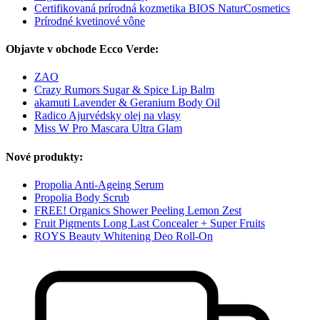
Certifikovaná prírodná kozmetika BIOS NaturCosmetics
Prírodné kvetinové vône
Objavte v obchode Ecco Verde:
ZAO
Crazy Rumors Sugar & Spice Lip Balm
akamuti Lavender & Geranium Body Oil
Radico Ajurvédsky olej na vlasy
Miss W Pro Mascara Ultra Glam
Nové produkty:
Propolia Anti-Ageing Serum
Propolia Body Scrub
FREE! Organics Shower Peeling Lemon Zest
Fruit Pigments Long Last Concealer + Super Fruits
ROYS Beauty Whitening Deo Roll-On