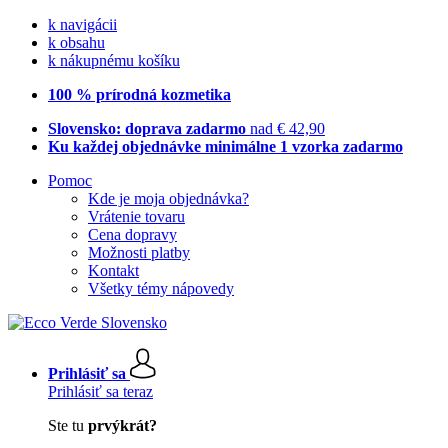
k navigácii
k obsahu
k nákupnému košíku
100 % prírodná kozmetika
Slovensko: doprava zadarmo
nad € 42,90
Ku každej objednávke minimálne 1 vzorka zadarmo
Pomoc
Kde je moja objednávka?
Vrátenie tovaru
Cena dopravy
Možnosti platby
Kontakt
Všetky témy nápovedy
Prihlásiť sa
Prihlásiť sa teraz
Ste tu
prvýkrát?