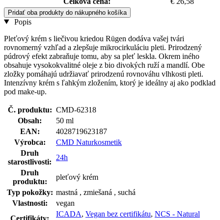
Celková cena:
€ 26,58
Pridať oba produkty do nákupného košíka
Popis
Pleťový krém s liečivou kriedou Rügen dodáva vašej tvári
rovnomerný vzhľad a zlepšuje mikrocirkuláciu pleti. Prirodzený
púdrový efekt zabraňuje tomu, aby sa pleť leskla. Okrem iného
obsahuje vysokokvalitné oleje z bio divokých ruží a mandlí. Obe
zložky pomáhajú udržiavať prirodzenú rovnováhu vlhkosti pleti.
Intenzívny krém s ľahkým zložením, ktorý je ideálny aj ako podklad
pod make-up.
Č. produktu:
CMD-62318
Obsah:
50 ml
EAN:
4028719623187
Výrobca:
CMD Naturkosmetik
Druh
24h
starostlivosti:
Druh
pleťový krém
produktu:
Typ pokožky:
mastná , zmiešaná , suchá
Vlastnosti:
vegan
ICADA
,
Vegan bez certifikátu
,
NCS - Natural
Certifikáty: