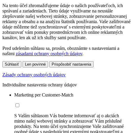
Na tento účel zhromažďujeme údaje o našich používateľoch, ich
správaní a zariadeniach. Tieto údaje využívame na neustále
zlepšovanie našej webovej stránky, zobrazovanie personalizovanej
reklamy a obsahu a na analýzu štatistík používania. Vaše zašifrované
údaje môžeme tiež synchronizovať s externými poskytovateľmi a
zobrazovať vám ponuky prostredníctvom ich online reklamných
kanálov, len ak už ich služby sami používate.
Pred udelením súhlasu sa, prosím, oboznámte s nastaveniami a
našimi
zásadami ochrany osobných údajov
.
Súhlasiť
Len povinné
Prispôsobiť nastavenia
Zásady ochrany osobných údajov
Individuálne nastavenia ochrany údajov
Marketing per Customer-Match
S Vaším súhlasom Vás budeme informovať aj o akciách
mimo našej webovej stránky a zobrazovať Vám príslušné
produkty. Na tento účel synchronizujeme Vaše zašifrované
osobné údaje s nasledujúcimi externými poskytovateľmi a