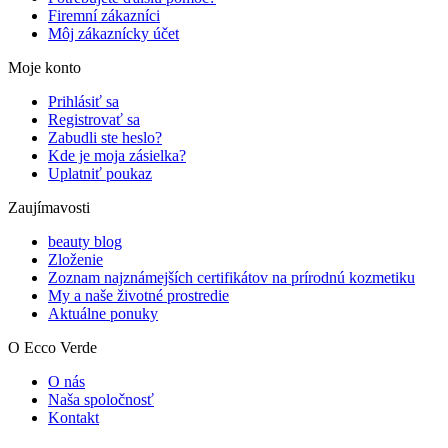
Firemní zákazníci
Môj zákaznícky účet
Moje konto
Prihlásiť sa
Registrovať sa
Zabudli ste heslo?
Kde je moja zásielka?
Uplatniť poukaz
Zaujímavosti
beauty blog
Zloženie
Zoznam najznámejších certifikátov na prírodnú kozmetiku
My a naše životné prostredie
Aktuálne ponuky
O Ecco Verde
O nás
Naša spoločnosť
Kontakt