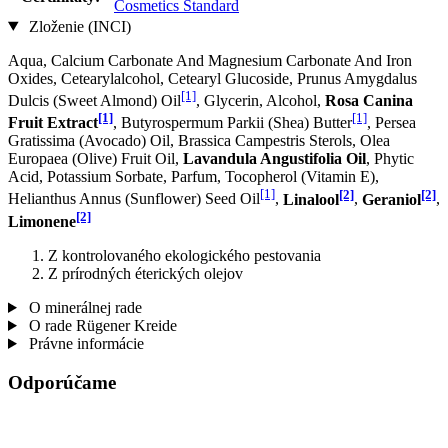
Cosmetics Standard
Zloženie (INCI)
Aqua, Calcium Carbonate And Magnesium Carbonate And Iron
Oxides, Cetearylalcohol, Cetearyl Glucoside, Prunus Amygdalus
[1]
Dulcis (Sweet Almond) Oil
, Glycerin, Alcohol,
Rosa Canina
[1]
[1]
Fruit Extract
, Butyrospermum Parkii (Shea) Butter
, Persea
Gratissima (Avocado) Oil, Brassica Campestris Sterols, Olea
Europaea (Olive) Fruit Oil,
Lavandula Angustifolia Oil
, Phytic
Acid, Potassium Sorbate, Parfum, Tocopherol (Vitamin E),
[1]
[2]
[2]
Helianthus Annus (Sunflower) Seed Oil
,
Linalool
,
Geraniol
,
[2]
Limonene
Z kontrolovaného ekologického pestovania
Z prírodných éterických olejov
O minerálnej rade
O rade Rügener Kreide
Právne informácie
Odporúčame