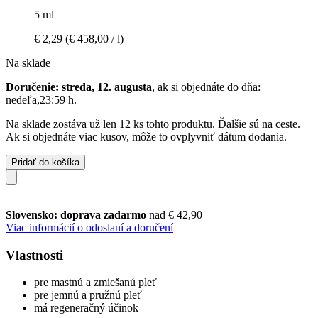
5 ml
€ 2,29
(€ 458,00 / l)
Na sklade
Doručenie: streda, 12. augusta
, ak si objednáte do dňa:
nedeľa,23:59 h
.
Na sklade zostáva už len 12 ks tohto produktu. Ďalšie sú na ceste.
Ak si objednáte viac kusov, môže to ovplyvniť dátum dodania.
Pridať do košíka
Slovensko: doprava zadarmo
nad € 42,90
Viac informácií o odoslaní a doručení
Vlastnosti
pre mastnú a zmiešanú pleť
pre jemnú a pružnú pleť
má regeneračný účinok