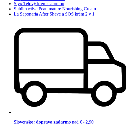
Styx Telový krém s aróniou
Sublimactive Peau mature Nourishing Cream
La Saponaria After Shave a SOS krém 2 v 1
Slovensko: doprava zadarmo
nad € 42,90