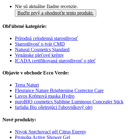
Nie sú aktuálne žiadne recenzie.
Buďte prvý a ohodnoťte tento produkt.
Obľúbené kategórie:
Prírodná celodenná starostlivosť
Starostlivosť o tvár CMD
Natural Cosmetics Standard
Vegánske pleťové krémy
ICADA certifikovaná starostlivosť o pleť
Objavte v obchode Ecco Verde:
Terra Naturi
Fleurance Nature Brightening Corrector Care
Luvos Krémová maska Hydro
puroBIO cosmetics Sublime Luminous Concealer Stick
farfalla Bio ošetrujúci ľubovníkový olej
Nové produkty:
Niyok Sprchovací gél Citrus Energy
Propolia Active Shower Gel