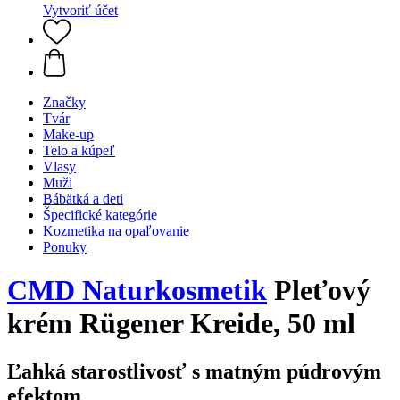
Vytvoriť účet
Značky
Tvár
Make-up
Telo a kúpeľ
Vlasy
Muži
Bábätká a deti
Špecifické kategórie
Kozmetika na opaľovanie
Ponuky
CMD Naturkosmetik
Pleťový
krém Rügener Kreide, 50 ml
Ľahká starostlivosť s matným púdrovým
efektom