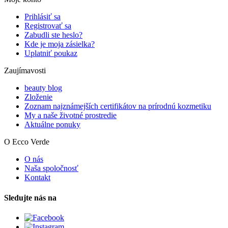
Prihlásiť sa
Registrovať sa
Zabudli ste heslo?
Kde je moja zásielka?
Uplatniť poukaz
Zaujímavosti
beauty blog
Zloženie
Zoznam najznámejších certifikátov na prírodnú kozmetiku
My a naše životné prostredie
Aktuálne ponuky
O Ecco Verde
O nás
Naša spoločnosť
Kontakt
Sledujte nás na