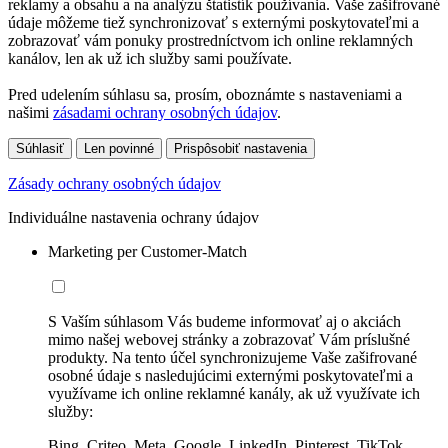
reklamy a obsahu a na analýzu štatistík používania. Vaše zašifrované
údaje môžeme tiež synchronizovať s externými poskytovateľmi a
zobrazovať vám ponuky prostredníctvom ich online reklamných
kanálov, len ak už ich služby sami používate.
Pred udelením súhlasu sa, prosím, oboznámte s nastaveniami a
našimi
zásadami ochrany osobných údajov
.
Súhlasiť
Len povinné
Prispôsobiť nastavenia
Zásady ochrany osobných údajov
Individuálne nastavenia ochrany údajov
Marketing per Customer-Match
S Vaším súhlasom Vás budeme informovať aj o akciách
mimo našej webovej stránky a zobrazovať Vám príslušné
produkty. Na tento účel synchronizujeme Vaše zašifrované
osobné údaje s nasledujúcimi externými poskytovateľmi a
využívame ich online reklamné kanály, ak už využívate ich
služby:
Bing, Criteo, Meta, Google, LinkedIn, Pinterest, TikTok