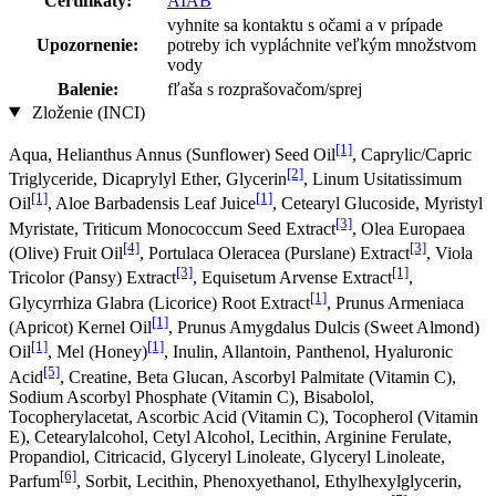
Certifikáty:
AIAB
vyhnite sa kontaktu s očami a v prípade
Upozornenie:
potreby ich vypláchnite veľkým množstvom
vody
Balenie:
fľaša s rozprašovačom/sprej
Zloženie (INCI)
[1]
Aqua, Helianthus Annus (Sunflower) Seed Oil
, Caprylic/Capric
[2]
Triglyceride, Dicaprylyl Ether, Glycerin
, Linum Usitatissimum
[1]
[1]
Oil
, Aloe Barbadensis Leaf Juice
, Cetearyl Glucoside, Myristyl
[3]
Myristate, Triticum Monococcum Seed Extract
, Olea Europaea
[4]
[3]
(Olive) Fruit Oil
, Portulaca Oleracea (Purslane) Extract
, Viola
[3]
[1]
Tricolor (Pansy) Extract
, Equisetum Arvense Extract
,
[1]
Glycyrrhiza Glabra (Licorice) Root Extract
, Prunus Armeniaca
[1]
(Apricot) Kernel Oil
, Prunus Amygdalus Dulcis (Sweet Almond)
[1]
[1]
Oil
, Mel (Honey)
, Inulin, Allantoin, Panthenol, Hyaluronic
[5]
Acid
, Creatine, Beta Glucan, Ascorbyl Palmitate (Vitamin C),
Sodium Ascorbyl Phosphate (Vitamin C), Bisabolol,
Tocopherylacetat, Ascorbic Acid (Vitamin C), Tocopherol (Vitamin
E), Cetearylalcohol, Cetyl Alcohol, Lecithin, Arginine Ferulate,
Propandiol, Citricacid, Glyceryl Linoleate, Glyceryl Linoleate,
[6]
Parfum
, Sorbit, Lecithin, Phenoxyethanol, Ethylhexylglycerin,