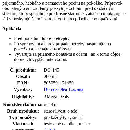
príjemného, hebkého a zamatového pocitu na pokožke. Prípravok
obohatený o antioxidanty poskytuje ochranu pred oxidačným
stresom, ktorý spôsobuje predčasné starnutie, zatiaľ čo upokojujúce
látky poskytujú šetrnú starostlivosť po epilácii alebo opaľovaní.
Aplikácia
Pred použitím dobre pretrepte.
Po sprchovaní alebo v prípade potreby nasprejujte na
pokožku a nechajte absorbovať.
Vyvarujte sa priameho kontaktu s očami - ak k tomu dôjde,
dobre ich vypláchnite vodou.
Č. produktu:
DO-145
Obsah:
200 ml
EAN:
8059591121450
Výrobca:
Domus Olea Toscana
⚡Mega Deals
Highlighty:
Konzistencia/forma:
mlieko
Druh produktu:
starostlivosť o telo
Typ pokožky:
pre každý typ , suchá
Vlastnosti:
testované na nikel, unisex