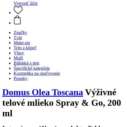
Vytvoriť účet
Značky
Tvár
Make-up
Telo a kúpeľ
Vlasy
Muži
Bábätká a deti
Špecifické kategórie
Kozmetika na opaľovanie
Ponuky
Domus Olea Toscana
Výživné
telové mlieko Spray & Go, 200
ml