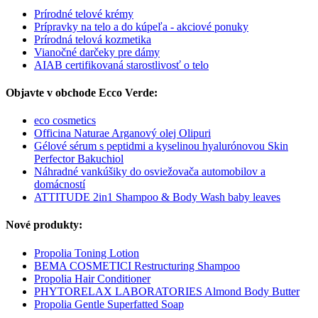
Prírodné telové krémy
Prípravky na telo a do kúpeľa - akciové ponuky
Prírodná telová kozmetika
Vianočné darčeky pre dámy
AIAB certifikovaná starostlivosť o telo
Objavte v obchode Ecco Verde:
eco cosmetics
Officina Naturae Arganový olej Olipuri
Gélové sérum s peptidmi a kyselinou hyalurónovou Skin
Perfector Bakuchiol
Náhradné vankúšiky do osviežovača automobilov a
domácností
ATTITUDE 2in1 Shampoo & Body Wash baby leaves
Nové produkty:
Propolia Toning Lotion
BEMA COSMETICI Restructuring Shampoo
Propolia Hair Conditioner
PHYTORELAX LABORATORIES Almond Body Butter
Propolia Gentle Superfatted Soap