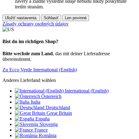
závery a žiadne výsledné údaje nebudú nikdy poskytnuté
tretím stranám.
Uložiť nastavenia.
Súhlasiť
Len povinné
Zásady ochrany osobných údajov
Bist du im richtigen Shop?
Bitte wechsle zum Land
, das mit deiner Lieferadresse
übereinstimmt.
Zu Ecco Verde International (English)
Anderes Lieferland wählen
International (English)
Österreich
Italia
Deutschland
Great Britain
España
Slovenija
France
România