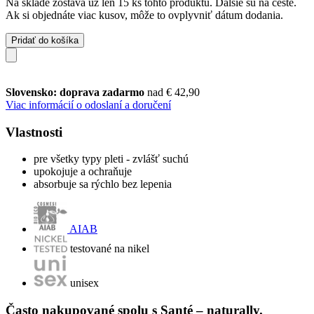
Na sklade zostáva už len 15 ks tohto produktu. Ďalšie sú na ceste.
Ak si objednáte viac kusov, môže to ovplyvniť dátum dodania.
Pridať do košíka
Slovensko: doprava zadarmo
nad € 42,90
Viac informácií o odoslaní a doručení
Vlastnosti
pre všetky typy pleti - zvlášť suchú
upokojuje a ochraňuje
absorbuje sa rýchlo bez lepenia
AIAB
testované na nikel
unisex
Často nakupované spolu s Santé – naturally.