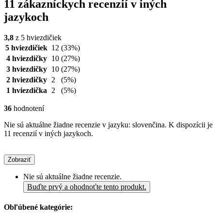
11 zákazníckych recenzií v iných
jazykoch
3,8
z 5 hviezdičiek
5 hviezdičiek
12
(33%)
4 hviezdičky
10
(27%)
3 hviezdičky
10
(27%)
2 hviezdičky
2
(5%)
1 hviezdička
2
(5%)
36
hodnotení
Nie sú aktuálne žiadne recenzie v jazyku: slovenčina. K dispozícii je
11 recenzií v iných jazykoch.
Zobraziť
Nie sú aktuálne žiadne recenzie.
Buďte prvý a ohodnoťte tento produkt.
Obľúbené kategórie: