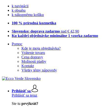
k navigácii
k obsahu
k nákupnému košíku
100 % prírodná kozmetika
Slovensko: doprava zadarmo
nad € 42,90
Ku každej objednávke minimálne 1 vzorka zadarmo
Pomoc
Kde je moja objednávka?
Vrátenie tovaru
Cena dopravy
Možnosti platby
Kontakt
Všetky témy nápovedy
Prihlásiť sa
Prihlásiť sa teraz
Ste tu
prvýkrát?