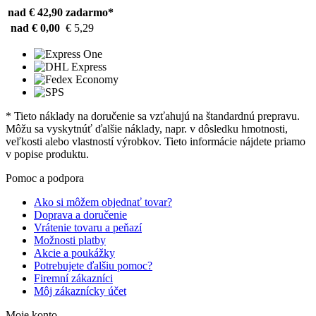
nad € 42,90
zadarmo*
nad € 0,00
€ 5,29
* Tieto náklady na doručenie sa vzťahujú na štandardnú prepravu.
Môžu sa vyskytnúť ďalšie náklady, napr. v dôsledku hmotnosti,
veľkosti alebo vlastností výrobkov. Tieto informácie nájdete priamo
v popise produktu.
Pomoc a podpora
Ako si môžem objednať tovar?
Doprava a doručenie
Vrátenie tovaru a peňazí
Možnosti platby
Akcie a poukážky
Potrebujete ďalšiu pomoc?
Firemní zákazníci
Môj zákaznícky účet
Moje konto