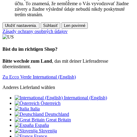
účtu. To znamená, že nemôžeme o Vás vyvodzovať žiadne
závery a žiadne výsledné údaje nebudú nikdy poskytnuté
tretím stranám.
Uložiť nastavenia.
Súhlasiť
Len povinné
Zásady ochrany osobných údajov
Bist du im richtigen Shop?
Bitte wechsle zum Land
, das mit deiner Lieferadresse
übereinstimmt.
Zu Ecco Verde International (English)
Anderes Lieferland wählen
International (English)
Österreich
Italia
Deutschland
Great Britain
España
Slovenija
France