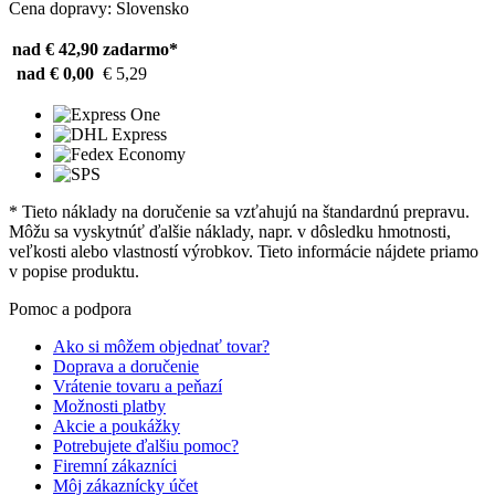
Cena dopravy: Slovensko
nad € 42,90
zadarmo*
nad € 0,00
€ 5,29
* Tieto náklady na doručenie sa vzťahujú na štandardnú prepravu.
Môžu sa vyskytnúť ďalšie náklady, napr. v dôsledku hmotnosti,
veľkosti alebo vlastností výrobkov. Tieto informácie nájdete priamo
v popise produktu.
Pomoc a podpora
Ako si môžem objednať tovar?
Doprava a doručenie
Vrátenie tovaru a peňazí
Možnosti platby
Akcie a poukážky
Potrebujete ďalšiu pomoc?
Firemní zákazníci
Môj zákaznícky účet