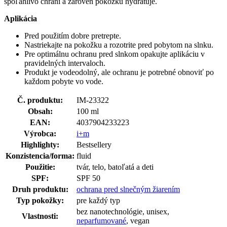
spoľahlivo chráni a zároveň pokožku hydratuje.
Aplikácia
Pred použitím dobre pretrepte.
Nastriekajte na pokožku a rozotrite pred pobytom na slnku.
Pre optimálnu ochranu pred slnkom opakujte aplikáciu v
pravidelných intervaloch.
Produkt je vodeodolný, ale ochranu je potrebné obnoviť po
každom pobyte vo vode.
Č. produktu:
IM-23322
Obsah:
100 ml
EAN:
4037904233223
Výrobca:
i+m
Highlighty:
Bestsellery
Konzistencia/forma:
fluid
Použitie:
tvár, telo, batoľatá a deti
SPF:
SPF 50
Druh produktu:
ochrana pred slnečným žiarením
Typ pokožky:
pre každý typ
bez nanotechnológie, unisex,
Vlastnosti:
neparfumované
, vegan