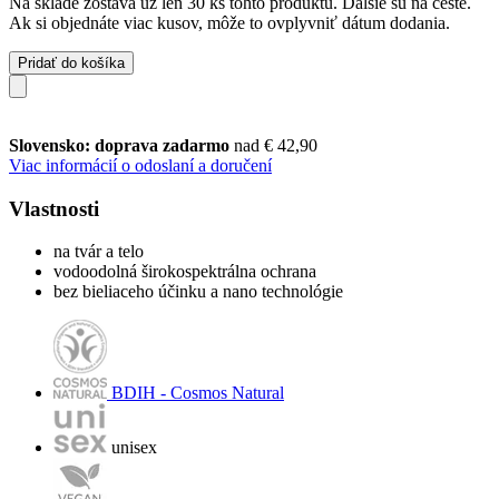
Na sklade zostáva už len 30 ks tohto produktu. Ďalšie sú na ceste.
Ak si objednáte viac kusov, môže to ovplyvniť dátum dodania.
Pridať do košíka
Slovensko: doprava zadarmo
nad € 42,90
Viac informácií o odoslaní a doručení
Vlastnosti
na tvár a telo
vodoodolná širokospektrálna ochrana
bez bieliaceho účinku a nano technológie
BDIH - Cosmos Natural
unisex