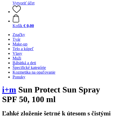
Vytvoriť účet
Košík
€ 0,00
Značky
Tvár
Make-up
Telo a kúpeľ
Vlasy
Muži
Bábätká a deti
Špecifické kategórie
Kozmetika na opaľovanie
Ponuky
i+m
Sun Protect Sun Spray
SPF 50, 100 ml
Ľahké zloženie šetrné k útesom s čistými