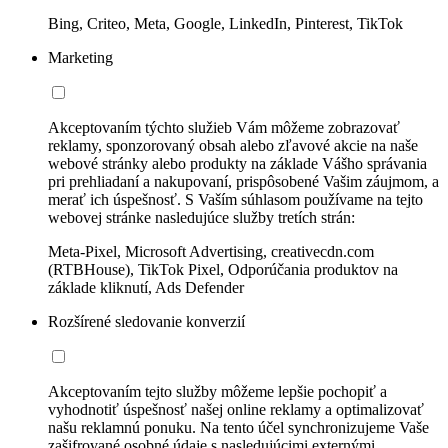
Bing, Criteo, Meta, Google, LinkedIn, Pinterest, TikTok
Marketing
Akceptovaním týchto služieb Vám môžeme zobrazovať
reklamy, sponzorovaný obsah alebo zľavové akcie na naše
webové stránky alebo produkty na základe Vášho správania
pri prehliadaní a nakupovaní, prispôsobené Vašim záujmom, a
merať ich úspešnosť. S Vaším súhlasom používame na tejto
webovej stránke nasledujúce služby tretích strán:
Meta-Pixel, Microsoft Advertising, creativecdn.com
(RTBHouse), TikTok Pixel, Odporúčania produktov na
základe kliknutí, Ads Defender
Rozšírené sledovanie konverzií
Akceptovaním tejto služby môžeme lepšie pochopiť a
vyhodnotiť úspešnosť našej online reklamy a optimalizovať
našu reklamnú ponuku. Na tento účel synchronizujeme Vaše
zašifrované osobné údaje s nasledujúcimi externými