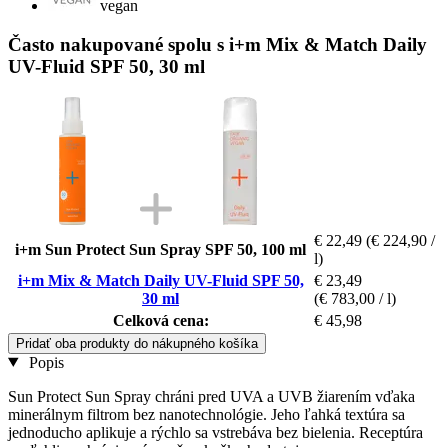
vegan
Často nakupované spolu s i+m Mix & Match Daily
UV-Fluid SPF 50, 30 ml
€ 22,49
(€ 224,90 /
i+m Sun Protect Sun Spray SPF 50, 100 ml
l)
i+m Mix & Match Daily UV-Fluid SPF 50,
€ 23,49
30 ml
(€ 783,00 / l)
Celková cena:
€ 45,98
Pridať oba produkty do nákupného košíka
Popis
Sun Protect Sun Spray chráni pred UVA a UVB žiarením vďaka
minerálnym filtrom bez nanotechnológie. Jeho ľahká textúra sa
jednoducho aplikuje a rýchlo sa vstrebáva bez bielenia. Receptúra ​​