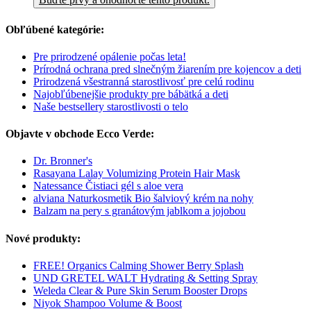
Obľúbené kategórie:
Pre prirodzené opálenie počas leta!
Prírodná ochrana pred slnečným žiarením pre kojencov a deti
Prirodzená všestranná starostlivosť pre celú rodinu
Najobľúbenejšie produkty pre bábätká a deti
Naše bestsellery starostlivosti o telo
Objavte v obchode Ecco Verde:
Dr. Bronner's
Rasayana Lalay Volumizing Protein Hair Mask
Natessance Čistiaci gél s aloe vera
alviana Naturkosmetik Bio šalviový krém na nohy
Balzam na pery s granátovým jablkom a jojobou
Nové produkty:
FREE! Organics Calming Shower Berry Splash
UND GRETEL WALT Hydrating & Setting Spray
Weleda Clear & Pure Skin Serum Booster Drops
Niyok Shampoo Volume & Boost