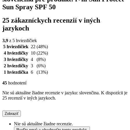
Sun Spray SPF 50
25 zákazníckych recenzií v iných
jazykoch
3,9
z 5 hviezdičiek
5 hviezdičiek
22
(48%)
4 hviezdičky
10
(22%)
3 hviezdičky
4
(8%)
2 hviezdičky
3
(6%)
1 hviezdička
6
(13%)
45
hodnotení
Nie sú aktuálne žiadne recenzie v jazyku: slovenčina. K dispozícii je
25 recenzií v iných jazykoch.
Zobraziť
Nie sú aktuálne žiadne recenzie.
Buďte prvý a ohodnoťte tento produkt.