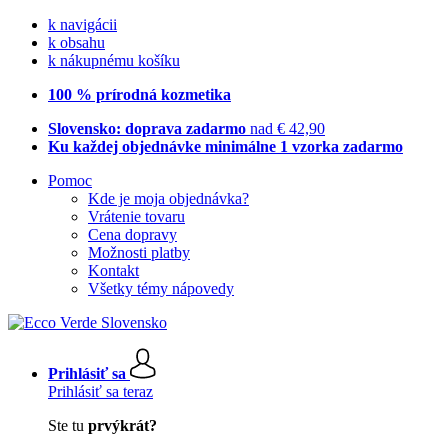
k navigácii
k obsahu
k nákupnému košíku
100 % prírodná kozmetika
Slovensko: doprava zadarmo
nad € 42,90
Ku každej objednávke minimálne 1 vzorka zadarmo
Pomoc
Kde je moja objednávka?
Vrátenie tovaru
Cena dopravy
Možnosti platby
Kontakt
Všetky témy nápovedy
Prihlásiť sa
Prihlásiť sa teraz
Ste tu
prvýkrát?