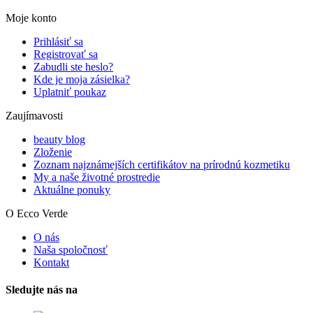
Moje konto
Prihlásiť sa
Registrovať sa
Zabudli ste heslo?
Kde je moja zásielka?
Uplatniť poukaz
Zaujímavosti
beauty blog
Zloženie
Zoznam najznámejších certifikátov na prírodnú kozmetiku
My a naše životné prostredie
Aktuálne ponuky
O Ecco Verde
O nás
Naša spoločnosť
Kontakt
Sledujte nás na