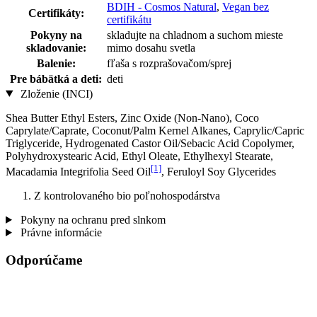
BDIH - Cosmos Natural
,
Vegan bez
Certifikáty:
certifikátu
Pokyny na
skladujte na chladnom a suchom mieste
skladovanie:
mimo dosahu svetla
Balenie:
fľaša s rozprašovačom/sprej
Pre bábätká a deti:
deti
Zloženie (INCI)
Shea Butter Ethyl Esters, Zinc Oxide (Non-Nano), Coco
Caprylate/Caprate, Coconut/Palm Kernel Alkanes, Caprylic/Capric
Triglyceride, Hydrogenated Castor Oil/Sebacic Acid Copolymer,
Polyhydroxystearic Acid, Ethyl Oleate, Ethylhexyl Stearate,
[1]
Macadamia Integrifolia Seed Oil
, Feruloyl Soy Glycerides
Z kontrolovaného bio poľnohospodárstva
Pokyny na ochranu pred slnkom
Právne informácie
Odporúčame