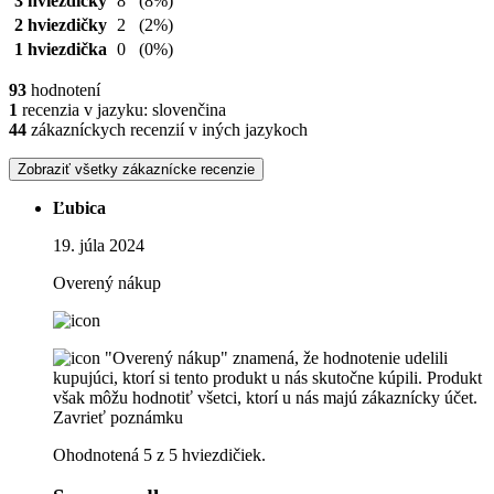
3 hviezdičky
8
(8%)
2 hviezdičky
2
(2%)
1 hviezdička
0
(0%)
93
hodnotení
1
recenzia v jazyku: slovenčina
44
zákazníckych recenzií v iných jazykoch
Zobraziť všetky zákaznícke recenzie
Ľubica
19. júla 2024
Overený nákup
"Overený nákup" znamená, že hodnotenie udelili
kupujúci, ktorí si tento produkt u nás skutočne kúpili. Produkt
však môžu hodnotiť všetci, ktorí u nás majú zákaznícky účet.
Zavrieť poznámku
Ohodnotená 5 z 5 hviezdičiek.