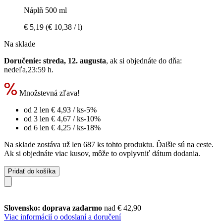
Náplň 500 ml
€ 5,19
(€ 10,38 / l)
Na sklade
Doručenie: streda, 12. augusta
, ak si objednáte do dňa:
nedeľa,23:59 h
.
Množstevná zľava!
od 2 len
€ 4,93
/ ks
-5%
od 3 len
€ 4,67
/ ks
-10%
od 6 len
€ 4,25
/ ks
-18%
Na sklade zostáva už len 687 ks tohto produktu. Ďalšie sú na ceste.
Ak si objednáte viac kusov, môže to ovplyvniť dátum dodania.
Pridať do košíka
Slovensko: doprava zadarmo
nad € 42,90
Viac informácií o odoslaní a doručení