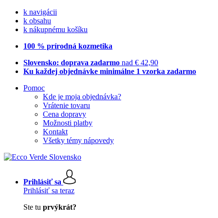
k navigácii
k obsahu
k nákupnému košíku
100 % prírodná kozmetika
Slovensko: doprava zadarmo
nad € 42,90
Ku každej objednávke minimálne 1 vzorka zadarmo
Pomoc
Kde je moja objednávka?
Vrátenie tovaru
Cena dopravy
Možnosti platby
Kontakt
Všetky témy nápovedy
Prihlásiť sa
Prihlásiť sa teraz
Ste tu
prvýkrát?