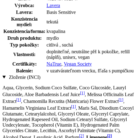
Výrobca:
Lavera
Lavera:
Basis Sensitive
Konzistencia
tekutá
mydiel:
Konzistencia/forma:
kvapalina
Druh produktu:
mydlo
Typ pokožky:
citlivá , suchá
doplniteľné, neutrálne pH k pokožke, refill
Vlastnosti:
(náplň), unisex, vegan
Certifikáty:
NaTrue
,
Vegan Society
Balenie:
v uzatvárateľnom vrecku, fľaša s pumpičkou
Zloženie (INCI)
Aqua, Glycerin, Sodium Coco­ Sulfate, Coco Glucoside, Lauryl
[1]
Glucoside, Aloe Barbadensis Leaf Juice
, Melissa Officinalis Leaf
[1]
[1]
Extract
, Chamomilla Recutita (Matricaria) Flower Extract
,
[1]
Hamamelis Virginiana Leaf Extract
, Maris Sal, Disodium Cocoyl
Glutamate, Cetearylalcohol, Glyceryl Oleate, Glyceryl Caprylate,
Hydrogenated Rapeseed Oil, Sodium Cetearyl Sulfate, Glyceryl
Undecylenate, Tocopherol (Vitamin E), Hydrogenated Palm
Glycerides Citrate, Lecithin, Ascorbyl Palmitate (Vitamin C),
[2]
[2]
Alcohol Denat, Levulinic Acid, Parfum
,
Limonene
,