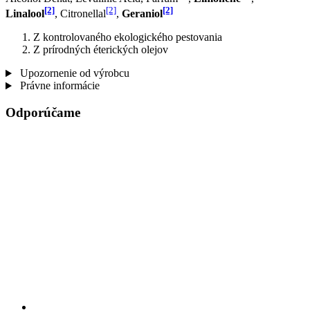
[2]
[2]
[2]
Linalool
, Citronellal
,
Geraniol
Z kontrolovaného ekologického pestovania
Z prírodných éterických olejov
Upozornenie od výrobcu
Právne informácie
Odporúčame