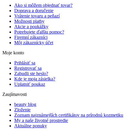
Ako si môžem objednať tovar?
Doprava a doručenie
Vrátenie tovaru a peňazí
Možnosti platby
Akcie a poukážky
Potrebujete ďalšiu pomoc?
Firemní zákazníci
Môj zákaznícky účet
Moje konto
Prihlásiť sa
Registrovať sa
Zabudli ste heslo?
Kde je moja zásielka?
Uplatniť poukaz
Zaujímavosti
beauty blog
Zloženie
Zoznam najznámejších certifikátov na prírodnú kozmetiku
My a naše životné prostredie
Aktuálne ponuky