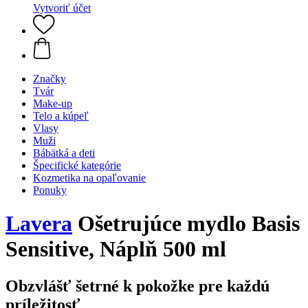
Vytvoriť účet
Značky
Tvár
Make-up
Telo a kúpeľ
Vlasy
Muži
Bábätká a deti
Špecifické kategórie
Kozmetika na opaľovanie
Ponuky
Lavera
Ošetrujúce mydlo Basis
Sensitive, Náplň 500 ml
Obzvlášť šetrné k pokožke pre každú
príležitosť