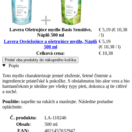
Lavera Ošetrujúce mydlo Basis Sensitive,
€ 5,19
(€ 10,38
Náplň 500 ml
/ l)
Lavera Osviežujúce a ošetrujúce mydlo, Náplň
€ 5,19
500 ml
(€ 10,38 / l)
Celková cena:
€ 10,38
Pridať oba produkty do nákupného košíka
Popis
Toto mydlo charakterizuje jemné zloženie, šetrné čistenie a
ingrediencie priateľské k pokožke. S obsiahnutou bio aloe vera a bio
harmančekom je ideálne pre všetky typy pleti, dokonca aj tie citlivé
a suché.
Použitie:
napeňte na rukách a masírujte. Následne poriadne
opláchnite.
Č. produktu:
LA-110246
Obsah:
500 ml
EAN:
4021457632947