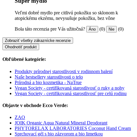
Super mydlo
Veľmi dobré mydlo pre citlivú pokožku so sklonom k
atopickému ekzému, nevysušuje pokožku, bez vône
Bola táto recenzia pre Vás užitočná?
(0)
(0)
Áno
Nie
Zobraziť všetky zákaznícke recenzie
Ohodnotiť produkt
Obľúbené kategórie:
Produkty prírodnej starostlivosti v rodinnom balení
Naše bestsellery starostlivosti o telo
Prírodná a bio kozmetika - NaTrue
Vegan Society - certifikovaná starostlivosť o ruky a nohy
Vegan Society - certifikovaná starostlivosť pre celú rodinu
Objavte v obchode Ecco Verde:
ZAO
JOIK Organic Aqua Natural Mineral Deodorant
PHYTORELAX LABORATORIES Coconut Hand Cream
Sprchovací gél s bio zázvorom a bio limetkou