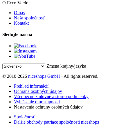
O Ecco Verde
O nás
Naša spoločnosť
Kontakt
Sledujte nás na
Zmena krajiny/jazyka
© 2010-2026
niceshops GmbH
- All rights reserved.
Prehľad informácií
Ochrana osobných údajov
Všeobecné zmluvné a storno podmienky
Vyhlásenie o prístupnosti
Nastavenia ochrany osobných údajov
Spoločnosť
Ďalšie obchody patriace spoločnosti niceshops