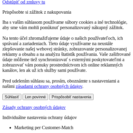
Odstúpiť od zmluvy tu
Prispôsobte si zážitok z nakupovania
Iba s vaším súhlasom používame súbory cookies a iné technológie,
aby sme vám mohli ponúknuť personalizovaný nákupný zážitok.
Na tento účel zhromažďujeme údaje o našich používateľoch, ich
správaní a zariadeniach. Tieto údaje využívame na neustále
zlepšovanie našej webovej stránky, zobrazovanie personalizovanej
reklamy a obsahu a na analýzu štatistík používania. Vaše zašifrované
údaje môžeme tiež synchronizovať s externými poskytovateľmi a
zobrazovať vám ponuky prostredníctvom ich online reklamných
kanálov, len ak už ich služby sami používate.
Pred udelením súhlasu sa, prosím, oboznámte s nastaveniami a
našimi
zásadami ochrany osobných údajov
.
Súhlasiť
Len povinné
Prispôsobiť nastavenia
Zásady ochrany osobných údajov
Individuálne nastavenia ochrany údajov
Marketing per Customer-Match