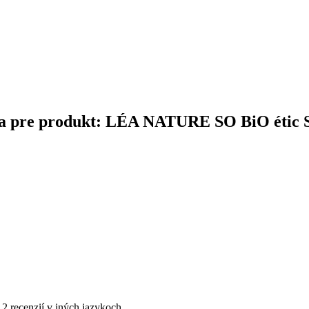
čina pre produkt: LÉA NATURE SO BiO étic 
12 recenzií v iných jazykoch.