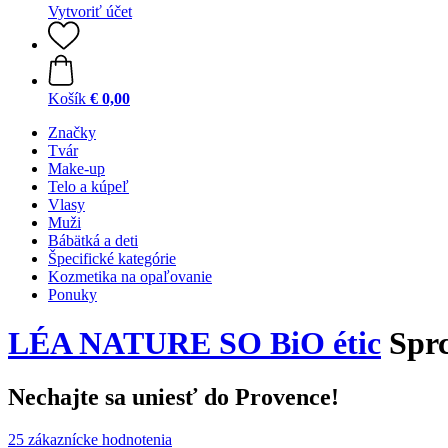
Vytvoriť účet
Košík
€ 0,00
Značky
Tvár
Make-up
Telo a kúpeľ
Vlasy
Muži
Bábätká a deti
Špecifické kategórie
Kozmetika na opaľovanie
Ponuky
LÉA NATURE SO BiO étic
Sprc
Nechajte sa uniesť do Provence!
25 zákaznícke hodnotenia