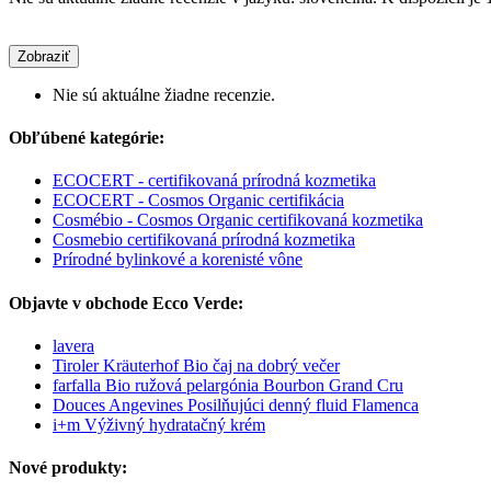
Zobraziť
Nie sú aktuálne žiadne recenzie.
Obľúbené kategórie:
ECOCERT - certifikovaná prírodná kozmetika
ECOCERT - Cosmos Organic certifikácia
Cosmébio - Cosmos Organic certifikovaná kozmetika
Cosmebio certifikovaná prírodná kozmetika
Prírodné bylinkové a korenisté vône
Objavte v obchode Ecco Verde:
lavera
Tiroler Kräuterhof Bio čaj na dobrý večer
farfalla Bio ružová pelargónia Bourbon Grand Cru
Douces Angevines Posilňujúci denný fluid Flamenca
i+m Výživný hydratačný krém
Nové produkty: