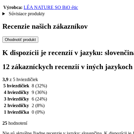
Výrobca:
LÉA NATURE SO BiO étic
Súvisiace produkty
Recenzie našich zákazníkov
Ohodnotiť produkt
K dispozícii je recenzií v jazyku: sloven
12 zákazníckych recenzií v iných jazykoch
3,9
z 5 hviezdičiek
5 hviezdičiek
8
(32%)
4 hviezdičky
9
(36%)
3 hviezdičky
6
(24%)
2 hviezdičky
2
(8%)
1 hviezdička
0
(0%)
25
hodnotení
Nie sú aktuálne žiadne recenzie v jazyku: slovenčina. K dispozícii je 