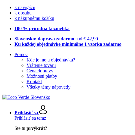
k navigácii
k obsahu
k nákupnému košíku
100 % prírodná kozmetika
Slovensko: doprava zadarmo
nad € 42,90
Ku každej objednávke minimálne 1 vzorka zadarmo
Pomoc
Kde je moja objednávka?
Vrátenie tovaru
Cena dopravy
Možnosti platby
Kontakt
Všetky témy nápovedy
Prihlásiť sa
Prihlásiť sa teraz
Ste tu
prvýkrát?