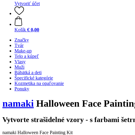
Vytvoriť účet
Košík
€ 0,00
Značky
Tvár
Make-up
Telo a kúpeľ
Vlasy
Muži
Bábätká a deti
Špecifické kategórie
Kozmetika na opaľovanie
Ponuky
namaki
Halloween Face Painting
Vytvorte strašidelné vzory - s farbami šet
namaki Halloween Face Painting Kit