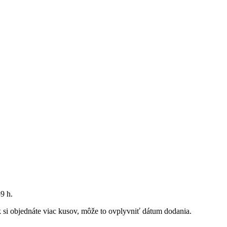
59 h
.
Ak si objednáte viac kusov, môže to ovplyvniť dátum dodania.