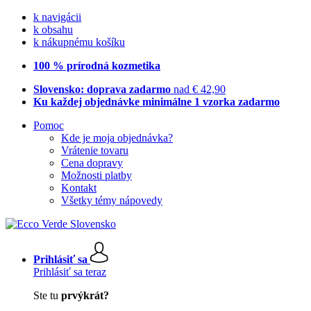
k navigácii
k obsahu
k nákupnému košíku
100 % prírodná kozmetika
Slovensko: doprava zadarmo
nad € 42,90
Ku každej objednávke minimálne 1 vzorka zadarmo
Pomoc
Kde je moja objednávka?
Vrátenie tovaru
Cena dopravy
Možnosti platby
Kontakt
Všetky témy nápovedy
Prihlásiť sa
Prihlásiť sa teraz
Ste tu
prvýkrát?