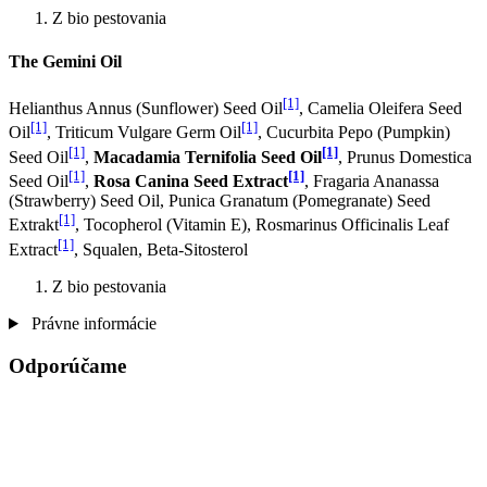
Z bio pestovania
The Gemini Oil
[1]
Helianthus Annus (Sunflower) Seed Oil
, Camelia Oleifera Seed
[1]
[1]
Oil
, Triticum Vulgare Germ Oil
, Cucurbita Pepo (Pumpkin)
[1]
[1]
Seed Oil
,
Macadamia Ternifolia Seed Oil
, Prunus Domestica
[1]
[1]
Seed Oil
,
Rosa Canina Seed Extract
, Fragaria Ananassa
(Strawberry) Seed Oil, Punica Granatum (Pomegranate) Seed
[1]
Extrakt
, Tocopherol (Vitamin E), Rosmarinus Officinalis Leaf
[1]
Extract
, Squalen, Beta-Sitosterol
Z bio pestovania
Právne informácie
Odporúčame