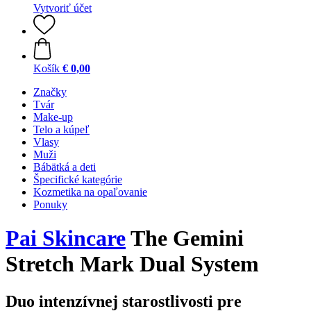
Vytvoriť účet
Košík
€ 0,00
Značky
Tvár
Make-up
Telo a kúpeľ
Vlasy
Muži
Bábätká a deti
Špecifické kategórie
Kozmetika na opaľovanie
Ponuky
Pai Skincare
The Gemini
Stretch Mark Dual System
Duo intenzívnej starostlivosti pre