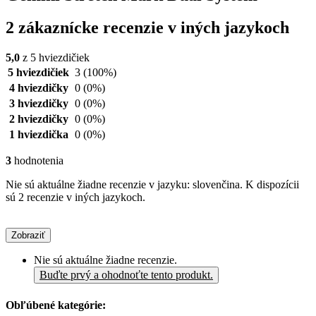
2 zákaznícke recenzie v iných jazykoch
5,0
z 5 hviezdičiek
5 hviezdičiek
3
(100%)
4 hviezdičky
0
(0%)
3 hviezdičky
0
(0%)
2 hviezdičky
0
(0%)
1 hviezdička
0
(0%)
3
hodnotenia
Nie sú aktuálne žiadne recenzie v jazyku: slovenčina. K dispozícii
sú 2 recenzie v iných jazykoch.
Zobraziť
Nie sú aktuálne žiadne recenzie.
Buďte prvý a ohodnoťte tento produkt.
Obľúbené kategórie: