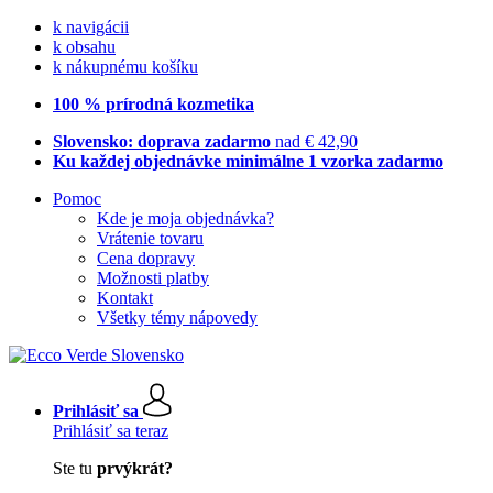
k navigácii
k obsahu
k nákupnému košíku
100 % prírodná kozmetika
Slovensko: doprava zadarmo
nad € 42,90
Ku každej objednávke minimálne 1 vzorka zadarmo
Pomoc
Kde je moja objednávka?
Vrátenie tovaru
Cena dopravy
Možnosti platby
Kontakt
Všetky témy nápovedy
Prihlásiť sa
Prihlásiť sa teraz
Ste tu
prvýkrát?