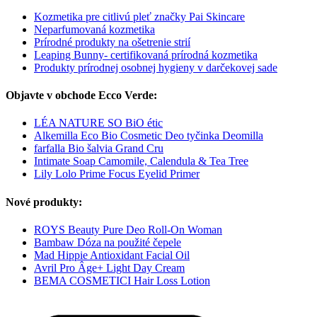
Kozmetika pre citlivú pleť značky Pai Skincare
Neparfumovaná kozmetika
Prírodné produkty na ošetrenie strií
Leaping Bunny- certifikovaná prírodná kozmetika
Produkty prírodnej osobnej hygieny v darčekovej sade
Objavte v obchode Ecco Verde:
LÉA NATURE SO BiO étic
Alkemilla Eco Bio Cosmetic Deo tyčinka Deomilla
farfalla Bio šalvia Grand Cru
Intimate Soap Camomile, Calendula & Tea Tree
Lily Lolo Prime Focus Eyelid Primer
Nové produkty:
ROYS Beauty Pure Deo Roll-On Woman
Bambaw Dóza na použité čepele
Mad Hippie Antioxidant Facial Oil
Avril Pro Âge+ Light Day Cream
BEMA COSMETICI Hair Loss Lotion