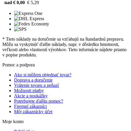
nad € 0,00
€ 5,29
* Tieto náklady na doručenie sa vzťahujú na štandardnú prepravu.
Môžu sa vyskytnúť ďalšie náklady, napr. v dôsledku hmotnosti,
veľkosti alebo vlastností výrobkov. Tieto informácie nájdete priamo
v popise produktu.
Pomoc a podpora
Ako si môžem objednať tovar?
Doprava a doručenie
Vrátenie tovaru a peňazí
Možnosti platby
Akcie a poukážky
Potrebujete ďalšiu pomoc?
Firemní zákazníci
Môj zákaznícky účet
Moje konto