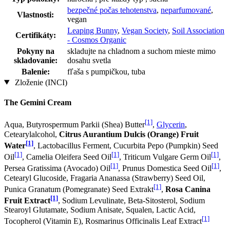
bezpečné počas tehotenstva
,
neparfumované
,
Vlastnosti:
vegan
Leaping Bunny
,
Vegan Society
,
Soil Association
Certifikáty:
- Cosmos Organic
Pokyny na
skladujte na chladnom a suchom mieste mimo
skladovanie:
dosahu svetla
Balenie:
fľaša s pumpičkou, tuba
Zloženie (INCI)
The Gemini Cream
[1]
Aqua, Butyrospermum Parkii (Shea) Butter
,
Glycerin
,
Cetearylalcohol,
Citrus Aurantium Dulcis (Orange) Fruit
[1]
Water
, Lactobacillus Ferment, Cucurbita Pepo (Pumpkin) Seed
[1]
[1]
[1]
Oil
, Camelia Oleifera Seed Oil
, Triticum Vulgare Germ Oil
,
[1]
[1]
Persea Gratissima (Avocado) Oil
, Prunus Domestica Seed Oil
,
Cetearyl Glucoside, Fragaria Ananassa (Strawberry) Seed Oil,
[1]
Punica Granatum (Pomegranate) Seed Extrakt
,
Rosa Canina
[1]
Fruit Extract
, Sodium Levulinate, Beta-Sitosterol, Sodium
Stearoyl Glutamate, Sodium Anisate, Squalen, Lactic Acid,
[1]
Tocopherol (Vitamin E), Rosmarinus Officinalis Leaf Extract