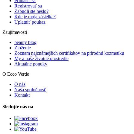
Prihlásiť sa
Registrovať sa
Zabudli ste heslo?
Kde je moja zásielka?
Uplatniť poukaz
Zaujímavosti
beauty blog
Zloženie
Zoznam najznámejších certifikátov na prírodnú kozmetiku
My a naše životné prostredie
Aktuálne ponuky
O Ecco Verde
O nás
Naša spoločnosť
Kontakt
Sledujte nás na