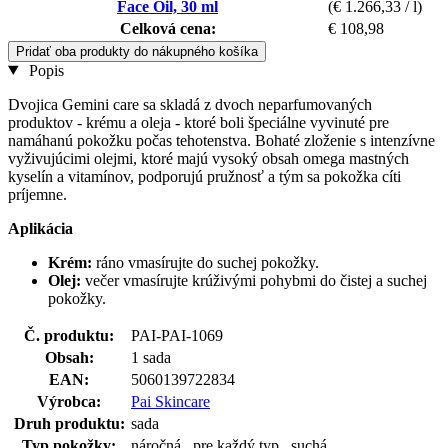
Face Oil, 30 ml
(€ 1.266,33 / l)
Celková cena:
€ 108,98
Pridať oba produkty do nákupného košíka
Popis
Dvojica Gemini care sa skladá z dvoch neparfumovaných
produktov - krému a oleja - ktoré boli špeciálne vyvinuté pre
namáhanú pokožku počas tehotenstva. Bohaté zloženie s intenzívne
vyživujúcimi olejmi, ktoré majú vysoký obsah omega mastných
kyselín a vitamínov, podporujú pružnosť a tým sa pokožka cíti
príjemne.
Aplikácia
Krém:
ráno vmasírujte do suchej pokožky.
Olej:
večer vmasírujte krúživými pohybmi do čistej a suchej
pokožky.
Č. produktu:
PAI-PAI-1069
Obsah:
1 sada
EAN:
5060139722834
Výrobca:
Pai Skincare
Druh produktu:
sada
Typ pokožky:
náročná , pre každý typ , suchá