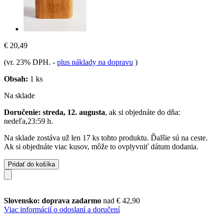
€ 20,49
(vr. 23% DPH.
-
plus náklady na dopravu
)
Obsah:
1 ks
Na sklade
Doručenie: streda, 12. augusta
, ak si objednáte do dňa:
nedeľa,23:59 h
.
Na sklade zostáva už len 17 ks tohto produktu. Ďalšie sú na ceste.
Ak si objednáte viac kusov, môže to ovplyvniť dátum dodania.
Pridať do košíka
Slovensko: doprava zadarmo
nad € 42,90
Viac informácií o odoslaní a doručení