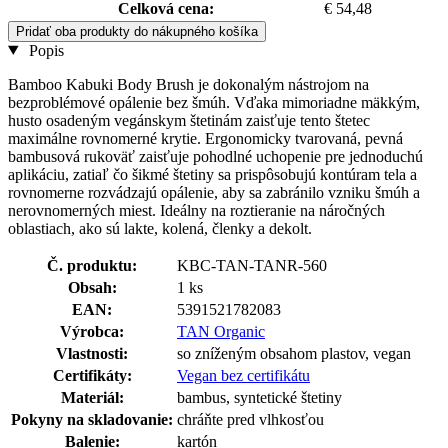
Celková cena:
€ 54,48
Pridať oba produkty do nákupného košíka
Popis
Bamboo Kabuki Body Brush je dokonalým nástrojom na
bezproblémové opálenie bez šmúh. Vďaka mimoriadne mäkkým,
husto osadeným vegánskym štetinám zaisťuje tento štetec
maximálne rovnomerné krytie. Ergonomicky tvarovaná, pevná
bambusová rukoväť zaisťuje pohodlné uchopenie pre jednoduchú
aplikáciu, zatiaľ čo šikmé štetiny sa prispôsobujú kontúram tela a
rovnomerne rozvádzajú opálenie, aby sa zabránilo vzniku šmúh a
nerovnomerných miest. Ideálny na roztieranie na náročných
oblastiach, ako sú lakte, kolená, členky a dekolt.
Č. produktu:
KBC-TAN-TANR-560
Obsah:
1 ks
EAN:
5391521782083
Výrobca:
TAN Organic
Vlastnosti:
so zníženým obsahom plastov, vegan
Certifikáty:
Vegan bez certifikátu
Materiál:
bambus, syntetické štetiny
Pokyny na skladovanie:
chráňte pred vlhkosťou
Balenie:
kartón