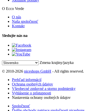
Aktuálne ponuky
O Ecco Verde
O nás
Naša spoločnosť
Kontakt
Sledujte nás na
Zmena krajiny/jazyka
© 2010-2026
niceshops GmbH
- All rights reserved.
Prehľad informácií
Ochrana osobných údajov
Všeobecné zmluvné a storno podmienky
Vyhlásenie o prístupnosti
Nastavenia ochrany osobných údajov
Spoločnosť
Ďalšie obchody patriace spoločnosti niceshops