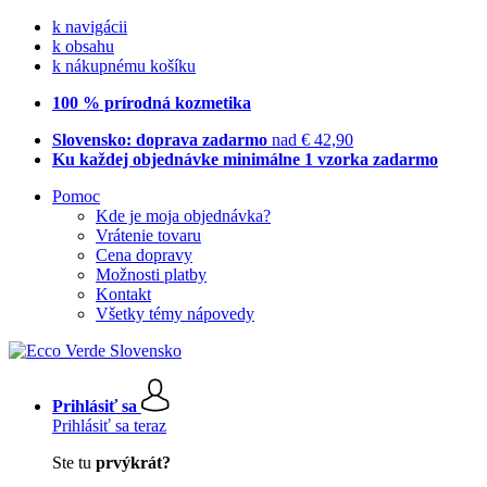
k navigácii
k obsahu
k nákupnému košíku
100 % prírodná kozmetika
Slovensko: doprava zadarmo
nad € 42,90
Ku každej objednávke minimálne 1 vzorka zadarmo
Pomoc
Kde je moja objednávka?
Vrátenie tovaru
Cena dopravy
Možnosti platby
Kontakt
Všetky témy nápovedy
Prihlásiť sa
Prihlásiť sa teraz
Ste tu
prvýkrát?