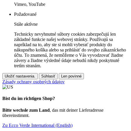
Vimeo, YouTube
Požadované
Stále aktívne
Technicky nevyhnutné súbory cookies zabezpečujú len
základné funkcie našej webovej stránky. Používajú sa
napríklad na to, aby ste si mohli vyberať produkty do
nákupného košíka alebo sa prihlásiť do svojho zákazníckeho
účtu. To znamená, že nemôžeme o Vás vyvodzovať žiadne
závery a žiadne výsledné údaje nebudú nikdy poskytnuté
tretím stranám.
Uložiť nastavenia.
Súhlasiť
Len povinné
Zásady ochrany osobných údajov
Bist du im richtigen Shop?
Bitte wechsle zum Land
, das mit deiner Lieferadresse
übereinstimmt.
Zu Ecco Verde International (English)