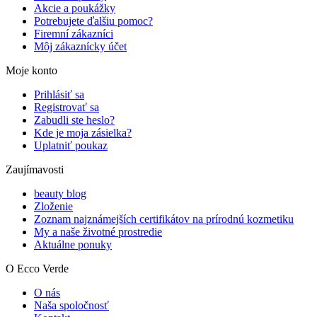
Akcie a poukážky
Potrebujete ďalšiu pomoc?
Firemní zákazníci
Môj zákaznícky účet
Moje konto
Prihlásiť sa
Registrovať sa
Zabudli ste heslo?
Kde je moja zásielka?
Uplatniť poukaz
Zaujímavosti
beauty blog
Zloženie
Zoznam najznámejších certifikátov na prírodnú kozmetiku
My a naše životné prostredie
Aktuálne ponuky
O Ecco Verde
O nás
Naša spoločnosť