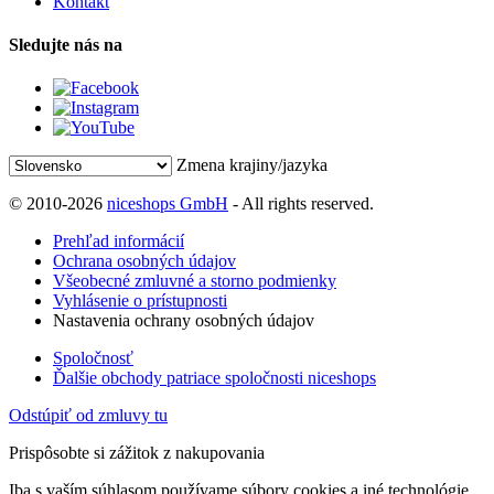
Kontakt
Sledujte nás na
Zmena krajiny/jazyka
© 2010-2026
niceshops GmbH
- All rights reserved.
Prehľad informácií
Ochrana osobných údajov
Všeobecné zmluvné a storno podmienky
Vyhlásenie o prístupnosti
Nastavenia ochrany osobných údajov
Spoločnosť
Ďalšie obchody patriace spoločnosti niceshops
Odstúpiť od zmluvy tu
Prispôsobte si zážitok z nakupovania
Iba s vaším súhlasom používame súbory cookies a iné technológie,