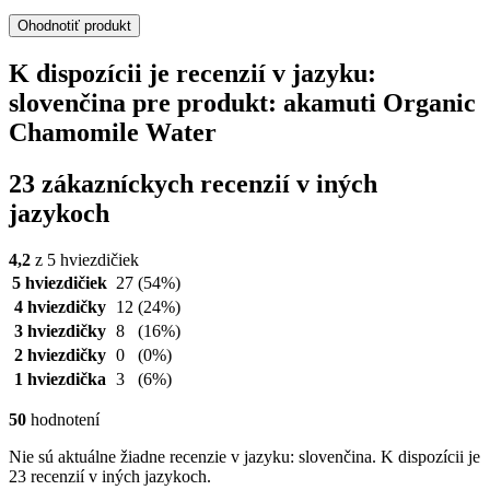
Ohodnotiť produkt
K dispozícii je recenzií v jazyku:
slovenčina pre produkt: akamuti Organic
Chamomile Water
23 zákazníckych recenzií v iných
jazykoch
4,2
z 5 hviezdičiek
5 hviezdičiek
27
(54%)
4 hviezdičky
12
(24%)
3 hviezdičky
8
(16%)
2 hviezdičky
0
(0%)
1 hviezdička
3
(6%)
50
hodnotení
Nie sú aktuálne žiadne recenzie v jazyku: slovenčina. K dispozícii je
23 recenzií v iných jazykoch.