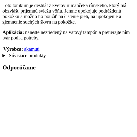
Toto tonikum je destilát z kvetov rumančeka rímskeho, ktorý má
obzvlášť príjemnú sviežu vôňu. Jemne upokojuje podráždenú
pokožku a možno ho použiť na čistenie pleti, na upokojenie a
zjemnenie suchých škvŕn na pokožke.
Aplikácia:
naneste nezriedený na vatový tampón a pretierajte ním
tvár podľa potreby.
Výrobca:
akamuti
Súvisiace produkty
Odporúčame