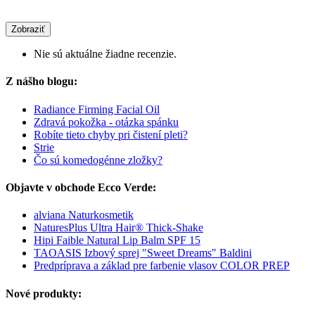
Zobraziť
Nie sú aktuálne žiadne recenzie.
Z nášho blogu:
Radiance Firming Facial Oil
Zdravá pokožka - otázka spánku
Robíte tieto chyby pri čistení pleti?
Strie
Čo sú komedogénne zložky?
Objavte v obchode Ecco Verde:
alviana Naturkosmetik
NaturesPlus Ultra Hair® Thick-Shake
Hipi Faible Natural Lip Balm SPF 15
TAOASIS Izbový sprej "Sweet Dreams" Baldini
Predpríprava a základ pre farbenie vlasov COLOR PREP
Nové produkty: