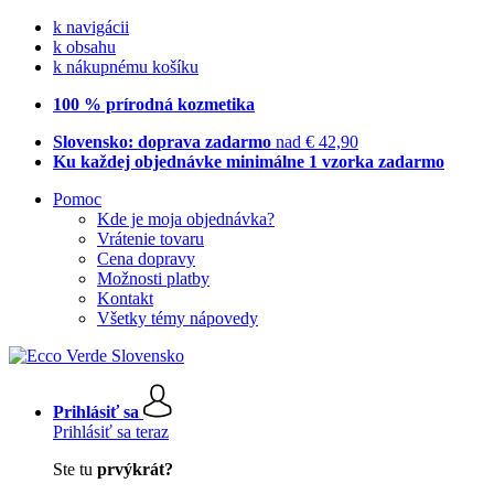
k navigácii
k obsahu
k nákupnému košíku
100 % prírodná kozmetika
Slovensko: doprava zadarmo
nad € 42,90
Ku každej objednávke minimálne 1 vzorka zadarmo
Pomoc
Kde je moja objednávka?
Vrátenie tovaru
Cena dopravy
Možnosti platby
Kontakt
Všetky témy nápovedy
Prihlásiť sa
Prihlásiť sa teraz
Ste tu
prvýkrát?