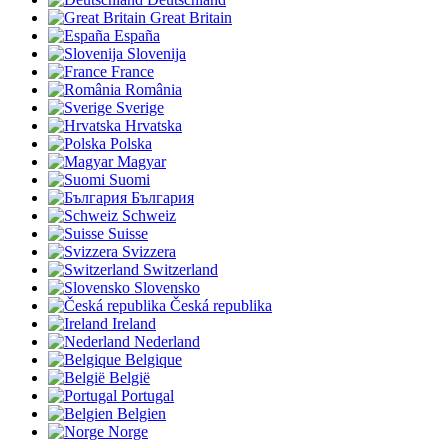
Great Britain
España
Slovenija
France
România
Sverige
Hrvatska
Polska
Magyar
Suomi
България
Schweiz
Suisse
Svizzera
Switzerland
Slovensko
Česká republika
Ireland
Nederland
Belgique
België
Portugal
Belgien
Norge