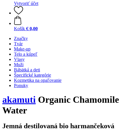
Vytvoriť účet
Košík
€ 0,00
Značky
Tvár
Make-up
Telo a kúpeľ
Vlasy
Muži
Bábätká a deti
Špecifické kategórie
Kozmetika na opaľovanie
Ponuky
akamuti
Organic Chamomile
Water
Jemná destilovaná bio harmančeková