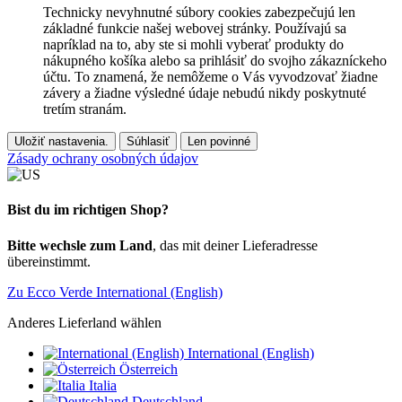
Technicky nevyhnutné súbory cookies zabezpečujú len
základné funkcie našej webovej stránky. Používajú sa
napríklad na to, aby ste si mohli vyberať produkty do
nákupného košíka alebo sa prihlásiť do svojho zákazníckeho
účtu. To znamená, že nemôžeme o Vás vyvodzovať žiadne
závery a žiadne výsledné údaje nebudú nikdy poskytnuté
tretím stranám.
Uložiť nastavenia.
Súhlasiť
Len povinné
Zásady ochrany osobných údajov
Bist du im richtigen Shop?
Bitte wechsle zum Land
, das mit deiner Lieferadresse
übereinstimmt.
Zu Ecco Verde International (English)
Anderes Lieferland wählen
International (English)
Österreich
Italia
Deutschland