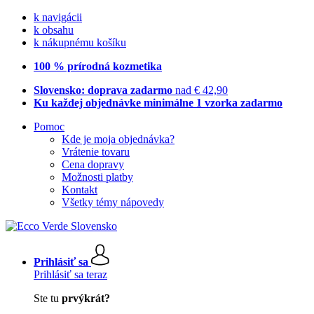
k navigácii
k obsahu
k nákupnému košíku
100 % prírodná kozmetika
Slovensko: doprava zadarmo
nad € 42,90
Ku každej objednávke minimálne 1 vzorka zadarmo
Pomoc
Kde je moja objednávka?
Vrátenie tovaru
Cena dopravy
Možnosti platby
Kontakt
Všetky témy nápovedy
Prihlásiť sa
Prihlásiť sa teraz
Ste tu
prvýkrát?