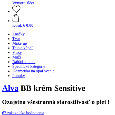
Vytvoriť účet
Košík
€ 0,00
Značky
Tvár
Make-up
Telo a kúpeľ
Vlasy
Muži
Bábätká a deti
Špecifické kategórie
Kozmetika na opaľovanie
Ponuky
Alva
BB krém Sensitive
Ozajstná všestranná starostlivosť o pleť!
62 zákaznícke hodnotenia