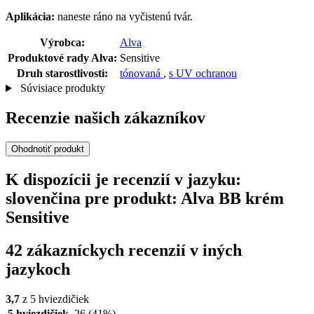
Aplikácia:
naneste ráno na vyčistenú tvár.
Výrobca:
Alva
Produktové rady Alva:
Sensitive
Druh starostlivosti:
tónovaná
,
s UV ochranou
Súvisiace produkty
Recenzie našich zákazníkov
Ohodnotiť produkt
K dispozícii je recenzií v jazyku:
slovenčina pre produkt: Alva BB krém
Sensitive
42 zákazníckych recenzií v iných
jazykoch
3,7
z 5 hviezdičiek
5 hviezdičiek
26
(41%)