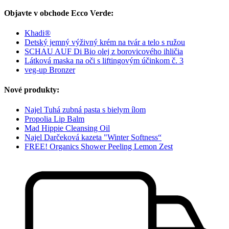
Objavte v obchode Ecco Verde:
Khadi®
Detský jemný výživný krém na tvár a telo s ružou
SCHAU AUF Di Bio olej z borovicového ihličia
Látková maska na oči s liftingovým účinkom č. 3
veg-up Bronzer
Nové produkty:
Najel Tuhá zubná pasta s bielym ílom
Propolia Lip Balm
Mad Hippie Cleansing Oil
Najel Darčeková kazeta "Winter Softness“
FREE! Organics Shower Peeling Lemon Zest