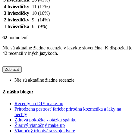
4 hviezdičky
11
(17%)
3 hviezdičky
10
(16%)
2 hviezdičky
9
(14%)
1 hviezdička
6
(9%)
62
hodnotení
Nie sú aktuálne žiadne recenzie v jazyku: slovenčina. K dispozícii je
42 recenzií v iných jazykoch.
Zobraziť
Nie sú aktuálne žiadne recenzie.
Z nášho blogu:
Recepty na DIY make-up
Prirodzená pestrosť farieb: prírodná kozmetika a laky na
nechty
Zdravá pokožka - otázka spánku
Žiarivý vianočný make-up
Vianočný trh otvára svoje dvere