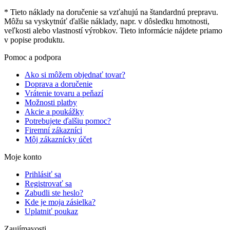
* Tieto náklady na doručenie sa vzťahujú na štandardnú prepravu.
Môžu sa vyskytnúť ďalšie náklady, napr. v dôsledku hmotnosti,
veľkosti alebo vlastností výrobkov. Tieto informácie nájdete priamo
v popise produktu.
Pomoc a podpora
Ako si môžem objednať tovar?
Doprava a doručenie
Vrátenie tovaru a peňazí
Možnosti platby
Akcie a poukážky
Potrebujete ďalšiu pomoc?
Firemní zákazníci
Môj zákaznícky účet
Moje konto
Prihlásiť sa
Registrovať sa
Zabudli ste heslo?
Kde je moja zásielka?
Uplatniť poukaz
Zaujímavosti