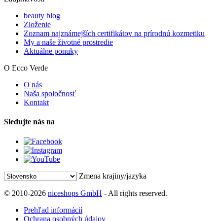
beauty blog
Zloženie
Zoznam najznámejších certifikátov na prírodnú kozmetiku
My a naše životné prostredie
Aktuálne ponuky
O Ecco Verde
O nás
Naša spoločnosť
Kontakt
Sledujte nás na
Zmena krajiny/jazyka
© 2010-2026
niceshops GmbH
- All rights reserved.
Prehľad informácií
Ochrana osobných údajov