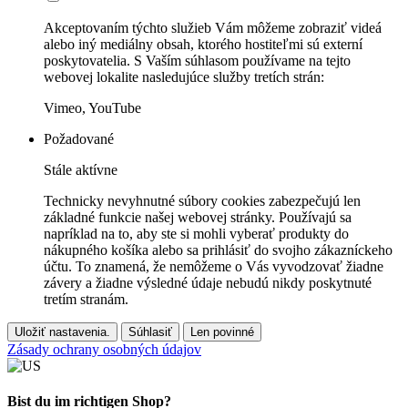
Akceptovaním týchto služieb Vám môžeme zobraziť videá
alebo iný mediálny obsah, ktorého hostiteľmi sú externí
poskytovatelia. S Vaším súhlasom používame na tejto
webovej lokalite nasledujúce služby tretích strán:
Vimeo, YouTube
Požadované
Stále aktívne
Technicky nevyhnutné súbory cookies zabezpečujú len
základné funkcie našej webovej stránky. Používajú sa
napríklad na to, aby ste si mohli vyberať produkty do
nákupného košíka alebo sa prihlásiť do svojho zákazníckeho
účtu. To znamená, že nemôžeme o Vás vyvodzovať žiadne
závery a žiadne výsledné údaje nebudú nikdy poskytnuté
tretím stranám.
Uložiť nastavenia.
Súhlasiť
Len povinné
Zásady ochrany osobných údajov
Bist du im richtigen Shop?