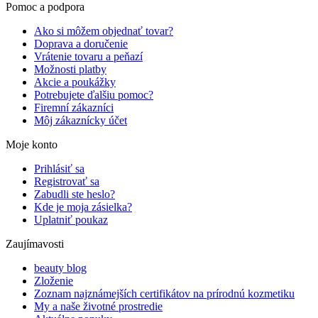
Pomoc a podpora
Ako si môžem objednať tovar?
Doprava a doručenie
Vrátenie tovaru a peňazí
Možnosti platby
Akcie a poukážky
Potrebujete ďalšiu pomoc?
Firemní zákazníci
Môj zákaznícky účet
Moje konto
Prihlásiť sa
Registrovať sa
Zabudli ste heslo?
Kde je moja zásielka?
Uplatniť poukaz
Zaujímavosti
beauty blog
Zloženie
Zoznam najznámejších certifikátov na prírodnú kozmetiku
My a naše životné prostredie