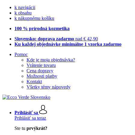
k navigácii
k obsahu
k nákupnému košíku
100 % prírodná kozmetika
Slovensko: doprava zadarmo
nad € 42,90
Ku každej objednávke minimálne 1 vzorka zadarmo
Pomoc
Kde je moja objednávka?
Vrátenie tovaru
Cena dopravy
Možnosti platby
Kontakt
Všetky témy nápovedy
Prihlásiť sa
Prihlásiť sa teraz
Ste tu
prvýkrát?