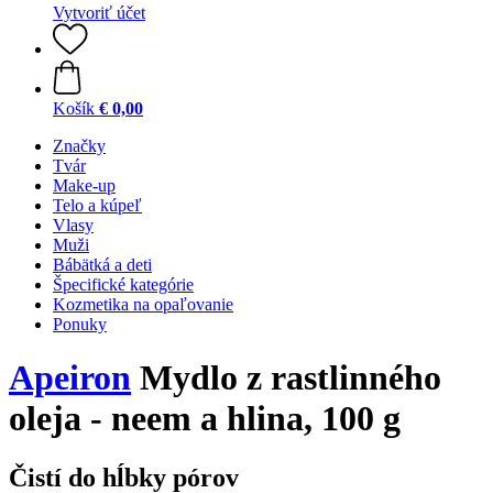
Vytvoriť účet
Košík
€ 0,00
Značky
Tvár
Make-up
Telo a kúpeľ
Vlasy
Muži
Bábätká a deti
Špecifické kategórie
Kozmetika na opaľovanie
Ponuky
Apeiron
Mydlo z rastlinného
oleja - neem a hlina, 100 g
Čistí do hĺbky pórov