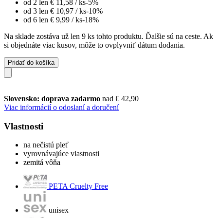
od 2 len
€ 11,58
/ ks
-5%
od 3 len
€ 10,97
/ ks
-10%
od 6 len
€ 9,99
/ ks
-18%
Na sklade zostáva už len 9 ks tohto produktu. Ďalšie sú na ceste. Ak
si objednáte viac kusov, môže to ovplyvniť dátum dodania.
Pridať do košíka
Slovensko: doprava zadarmo
nad € 42,90
Viac informácií o odoslaní a doručení
Vlastnosti
na nečistú pleť
vyrovnávajúce vlastnosti
zemitá vôňa
PETA Cruelty Free
unisex