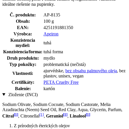
ideálne riešenie na pupienky.
Č. produktu:
AP-8135
Obsah:
100 g
EAN:
4251191881350
Výrobca:
Apeiron
Konzistencia
tuhá
mydiel:
Konzistencia/forma:
tuhá forma
Druh produktu:
mydlo
Typ pokožky:
problematická (nečistá)
ajurvédske,
bez obsahu palmového oleja
, bez
Vlastnosti:
plastov, unisex, vegan
Certifikáty:
PETA Cruelty Free
Balenie:
kartón
Zloženie (INCI)
Sodium Olivate, Sodium Cocoate, Sodium Castorate, Melia
Azadirachta (Neem) Seed Oil, Red Clay, Aqua, Glycerin, Parfum,
[1]
[1]
[1]
[1]
Citral
, Citronellal
,
Geraniol
,
Linalool
Z prírodných éterických olejov