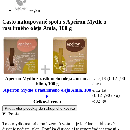
vegan
Často nakupované spolu s Apeiron Mydlo z
rastlinného oleja Amla, 100 g
Apeiron Mydlo z rastlinného oleja - neem a
€ 12,19
(€ 121,90
hlina, 100 g
/ kg)
Apeiron Mydlo z rastlinného oleja Amla, 100
€ 12,19
g
(€ 121,90 / kg)
Celková cena:
€ 24,38
Pridať oba produkty do nákupného košíka
Popis
Toto mydlo má príjemnú zemitú vôňu a je ideálne na hĺbkové
čistenie nečistej pleti. Ponúka čistiace aj regeneračné vlastnosti -