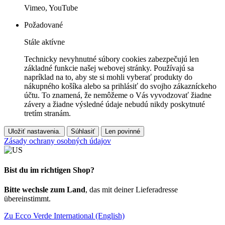
Vimeo, YouTube
Požadované
Stále aktívne
Technicky nevyhnutné súbory cookies zabezpečujú len
základné funkcie našej webovej stránky. Používajú sa
napríklad na to, aby ste si mohli vyberať produkty do
nákupného košíka alebo sa prihlásiť do svojho zákazníckeho
účtu. To znamená, že nemôžeme o Vás vyvodzovať žiadne
závery a žiadne výsledné údaje nebudú nikdy poskytnuté
tretím stranám.
Uložiť nastavenia.
Súhlasiť
Len povinné
Zásady ochrany osobných údajov
Bist du im richtigen Shop?
Bitte wechsle zum Land
, das mit deiner Lieferadresse
übereinstimmt.
Zu Ecco Verde International (English)