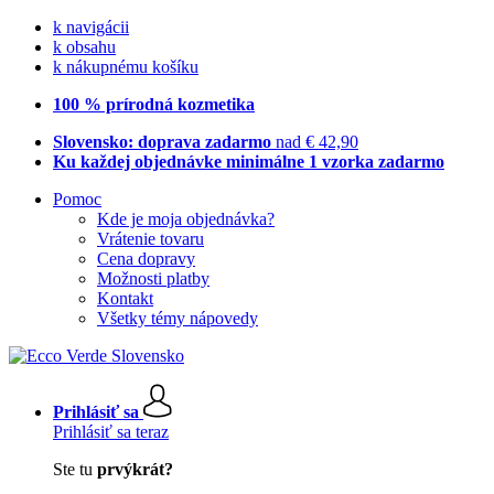
k navigácii
k obsahu
k nákupnému košíku
100 % prírodná kozmetika
Slovensko: doprava zadarmo
nad € 42,90
Ku každej objednávke minimálne 1 vzorka zadarmo
Pomoc
Kde je moja objednávka?
Vrátenie tovaru
Cena dopravy
Možnosti platby
Kontakt
Všetky témy nápovedy
Prihlásiť sa
Prihlásiť sa teraz
Ste tu
prvýkrát?