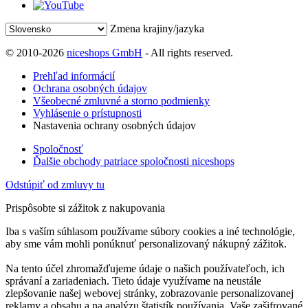
Zmena krajiny/jazyka
© 2010-2026
niceshops GmbH
- All rights reserved.
Prehľad informácií
Ochrana osobných údajov
Všeobecné zmluvné a storno podmienky
Vyhlásenie o prístupnosti
Nastavenia ochrany osobných údajov
Spoločnosť
Ďalšie obchody patriace spoločnosti niceshops
Odstúpiť od zmluvy tu
Prispôsobte si zážitok z nakupovania
Iba s vaším súhlasom používame súbory cookies a iné technológie,
aby sme vám mohli ponúknuť personalizovaný nákupný zážitok.
Na tento účel zhromažďujeme údaje o našich používateľoch, ich
správaní a zariadeniach. Tieto údaje využívame na neustále
zlepšovanie našej webovej stránky, zobrazovanie personalizovanej
reklamy a obsahu a na analýzu štatistík používania. Vaše zašifrované