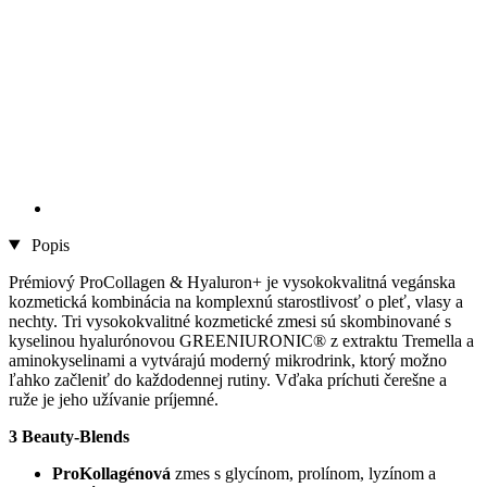
Popis
Prémiový ProCollagen & Hyaluron+ je vysokokvalitná vegánska
kozmetická kombinácia na komplexnú starostlivosť o pleť, vlasy a
nechty. Tri vysokokvalitné kozmetické zmesi sú skombinované s
kyselinou hyalurónovou GREENIURONIC® z extraktu Tremella a
aminokyselinami a vytvárajú moderný mikrodrink, ktorý možno
ľahko začleniť do každodennej rutiny. Vďaka príchuti čerešne a
ruže je jeho užívanie príjemné.
3 Beauty-Blends
ProKollagénová
zmes s glycínom, prolínom, lyzínom a