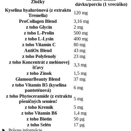
Zložky
dávku/porciu (1 vrecúško)
Kyselina hyalurónová (z extraktu
120 mg
Tremella)
ProCollagen Blend
3,16 mg
z toho Glycín
2 mg
z toho L-Prolin
500 mg
z toho L-Lysin
400 mg
z toho Vitamín C
80 mg
AntiOx Blend
43 mg
z toho Polyfenoly
23 mg
z toho Koncentrát z melónovej
3,3 mg
šťavy
z toho Zinok
1,5 mg
GlamourBeauty Blend
37 mg
z toho Vitamín B5 (kyselina
6 mg
pantoténová)
z toho Phytoceramide (z extraktu
5 mg
pšeničných semien!
z toho Kremík
5 mg
z toho Vitamín B6
1,4 mg
z toho Biotín
50 µg
z toho Selén
17 µg
Právne informácie