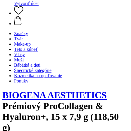
Vytvoriť účet
Značky
Tvár
Make-up
Telo a kúpeľ
Vlasy
Muži
Bábätká a deti
Špecifické kategórie
Kozmetika na opaľovanie
Ponuky
BIOGENA AESTHETICS
Prémiový ProCollagen &
Hyaluron+, 15 x 7,9 g (118,50
g)