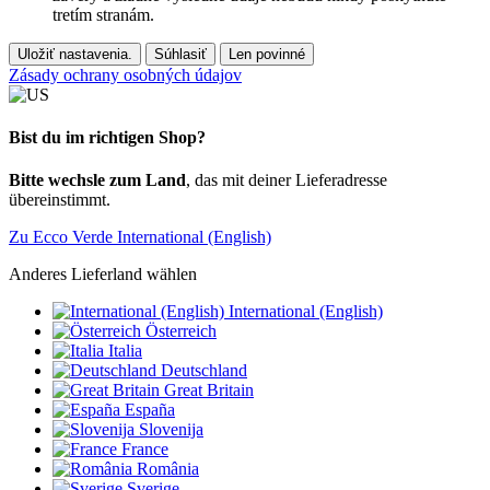
tretím stranám.
Uložiť nastavenia.
Súhlasiť
Len povinné
Zásady ochrany osobných údajov
Bist du im richtigen Shop?
Bitte wechsle zum Land
, das mit deiner Lieferadresse
übereinstimmt.
Zu Ecco Verde International (English)
Anderes Lieferland wählen
International (English)
Österreich
Italia
Deutschland
Great Britain
España
Slovenija
France
România
Sverige