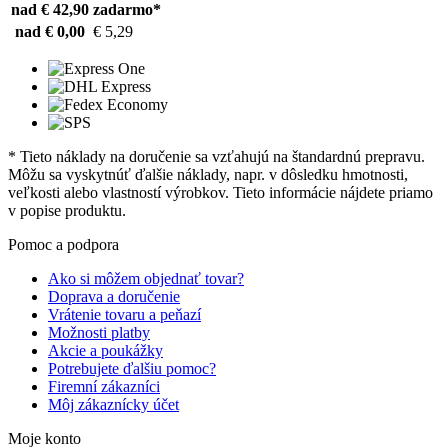
nad € 42,90
zadarmo*
nad € 0,00
€ 5,29
* Tieto náklady na doručenie sa vzťahujú na štandardnú prepravu.
Môžu sa vyskytnúť ďalšie náklady, napr. v dôsledku hmotnosti,
veľkosti alebo vlastností výrobkov. Tieto informácie nájdete priamo
v popise produktu.
Pomoc a podpora
Ako si môžem objednať tovar?
Doprava a doručenie
Vrátenie tovaru a peňazí
Možnosti platby
Akcie a poukážky
Potrebujete ďalšiu pomoc?
Firemní zákazníci
Môj zákaznícky účet
Moje konto