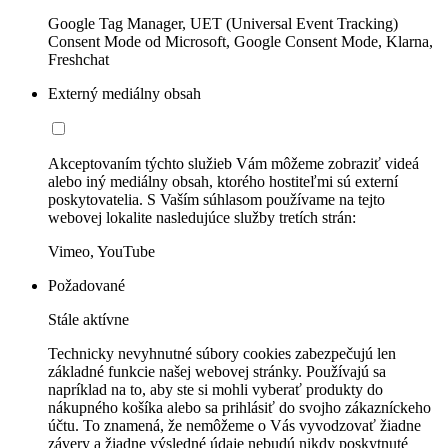
Google Tag Manager, UET (Universal Event Tracking)
Consent Mode od Microsoft, Google Consent Mode, Klarna,
Freshchat
Externý mediálny obsah
Akceptovaním týchto služieb Vám môžeme zobraziť videá
alebo iný mediálny obsah, ktorého hostiteľmi sú externí
poskytovatelia. S Vaším súhlasom používame na tejto
webovej lokalite nasledujúce služby tretích strán:
Vimeo, YouTube
Požadované
Stále aktívne
Technicky nevyhnutné súbory cookies zabezpečujú len
základné funkcie našej webovej stránky. Používajú sa
napríklad na to, aby ste si mohli vyberať produkty do
nákupného košíka alebo sa prihlásiť do svojho zákazníckeho
účtu. To znamená, že nemôžeme o Vás vyvodzovať žiadne
závery a žiadne výsledné údaje nebudú nikdy poskytnuté