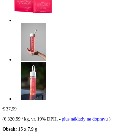
€ 37,99
(
€ 320,59 / kg
, vr. 19% DPH.
-
plus náklady na dopravu
)
Obsah:
15 x 7,9 g