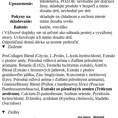
tehotenstva, POZOR: nevhodné pre dojčiace
Upozornenie:
ženy, skladujte produkt v bezpečí a mimo
dosahu detí, nevhodné pre deti
Pokyny na
skladujte na chladnom a suchom mieste
skladovanie:
mimo dosahu svetla
Balenie:
kartón, vrecúško
i
Výživové doplnky nie sú určené ako náhrada pestrej a vyváženej
stravy. Uchovávajte ich mimo dosahu detí.
Odporúčaná denná dávka sa nesmie prekročiť.
Zloženie
ProCollagen Blend (Glycín, L-Prolin, L-lyzín-hydrochlorid, Extrakt
z plodov amly, Prírodná višňová aróma s ďalšími prírodnými
arómami, Betanín (E162), Tremella fuciformis extrakt), AntiOx
Blend (Extrakt z hroznových jadierok, Extrakt z plodov
granátového jablka, Zinc bisglycinate, Koncentrát z melónovej
šťavy, Prírodná ružová aróma s ďalšími prírodnými arómami),
GlamourBeauty Blend (Prášok z bambusovej živice (Poaceae
Bambusaarundinacea),
Extrakt zo pšeničných semien (Triticum
aestivum)
, Calcium-D-pantothenate, Sodium selenite, Pyridoxín-
hydrochlorid, D-biotín), acidulant (Kyselina citrónová), Sladidlo
(Sucralose)
Zložky
na max. dennú