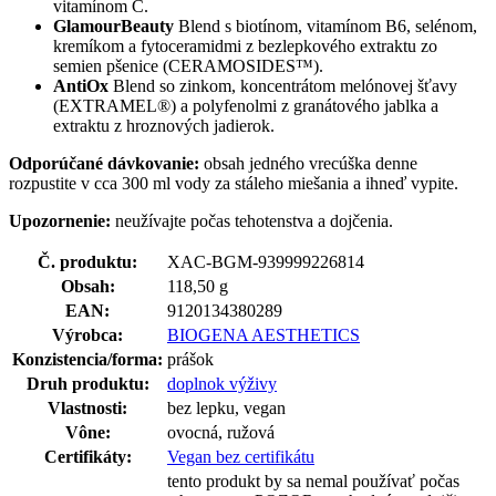
vitamínom C.
GlamourBeauty
Blend s biotínom, vitamínom B6, selénom,
kremíkom a fytoceramidmi z bezlepkového extraktu zo
semien pšenice (CERAMOSIDES™).
AntiOx
Blend so zinkom, koncentrátom melónovej šťavy
(EXTRAMEL®) a polyfenolmi z granátového jablka a
extraktu z hroznových jadierok.
Odporúčané dávkovanie:
obsah jedného vrecúška denne
rozpustite v cca 300 ml vody za stáleho miešania a ihneď vypite.
Upozornenie:
neužívajte počas tehotenstva a dojčenia.
Č. produktu:
XAC-BGM-939999226814
Obsah:
118,50 g
EAN:
9120134380289
Výrobca:
BIOGENA AESTHETICS
Konzistencia/forma:
prášok
Druh produktu:
doplnok výživy
Vlastnosti:
bez lepku, vegan
Vône:
ovocná, ružová
Certifikáty:
Vegan bez certifikátu
tento produkt by sa nemal používať počas