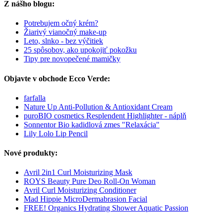
Z nášho blogu:
Potrebujem očný krém?
Žiarivý vianočný make-up
Leto, slnko - bez výčitiek
25 spôsobov, ako upokojiť pokožku
Tipy pre novopečené mamičky
Objavte v obchode Ecco Verde:
farfalla
Nature Up Anti-Pollution & Antioxidant Cream
puroBIO cosmetics Resplendent Highlighter - náplň
Sonnentor Bio kadidlová zmes "Relaxácia"
Lily Lolo Lip Pencil
Nové produkty:
Avril 2in1 Curl Moisturizing Mask
ROYS Beauty Pure Deo Roll-On Woman
Avril Curl Moisturizing Conditioner
Mad Hippie MicroDermabrasion Facial
FREE! Organics Hydrating Shower Aquatic Passion