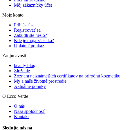
Môj zákaznícky účet
Moje konto
Prihlásiť sa
Registrovať sa
Zabudli ste heslo?
Kde je moja zásielka?
Uplatniť poukaz
Zaujímavosti
beauty blog
Zloženie
Zoznam najznámejších certifikátov na prírodnú kozmetiku
My a naše životné prostredie
Aktuálne ponuky
O Ecco Verde
O nás
Naša spoločnosť
Kontakt
Sledujte nás na