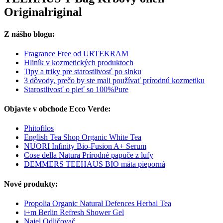
Originalriginal
Z nášho blogu:
Fragrance Free od URTEKRAM
Hliník v kozmetických produktoch
Tipy a triky pre starostlivosť po slnku
3 dôvody, prečo by ste mali používať prírodnú kozmetiku
Starostlivosť o pleť so 100%Pure
Objavte v obchode Ecco Verde:
Phitofilos
English Tea Shop Organic White Tea
NUORI Infinity Bio-Fusion A+ Serum
Cose della Natura Prírodné papuče z lufy
DEMMERS TEEHAUS BIO mäta pieporná
Nové produkty:
Propolia Organic Natural Defences Herbal Tea
i+m Berlin Refresh Shower Gel
Najel Odličovač