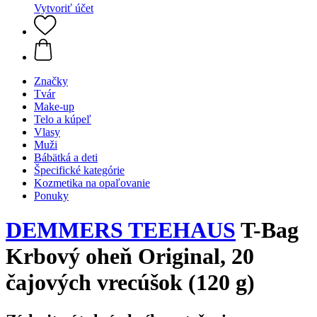
Vytvoriť účet
Značky
Tvár
Make-up
Telo a kúpeľ
Vlasy
Muži
Bábätká a deti
Špecifické kategórie
Kozmetika na opaľovanie
Ponuky
DEMMERS TEEHAUS
T-Bag
Krbový oheň Original, 20
čajových vrecúšok (120 g)