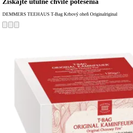
Získajte útulné chvíle potešenia
DEMMERS TEEHAUS T-Bag Krbový oheň Originalriginal