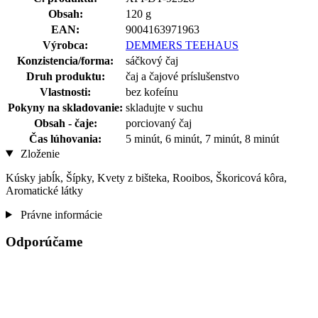
Obsah:
120 g
EAN:
9004163971963
Výrobca:
DEMMERS TEEHAUS
Konzistencia/forma:
sáčkový čaj
Druh produktu:
čaj a čajové príslušenstvo
Vlastnosti:
bez kofeínu
Pokyny na skladovanie:
skladujte v suchu
Obsah - čaje:
porciovaný čaj
Čas lúhovania:
5 minút, 6 minút, 7 minút, 8 minút
Zloženie
Kúsky jabĺk, Šípky, Kvety z bišteka, Rooibos, Škoricová kôra,
Aromatické látky
Právne informácie
Odporúčame