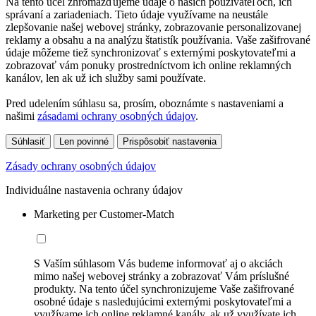
Na tento účel zhromažďujeme údaje o našich používateľoch, ich
správaní a zariadeniach. Tieto údaje využívame na neustále
zlepšovanie našej webovej stránky, zobrazovanie personalizovanej
reklamy a obsahu a na analýzu štatistík používania. Vaše zašifrované
údaje môžeme tiež synchronizovať s externými poskytovateľmi a
zobrazovať vám ponuky prostredníctvom ich online reklamných
kanálov, len ak už ich služby sami používate.
Pred udelením súhlasu sa, prosím, oboznámte s nastaveniami a
našimi
zásadami ochrany osobných údajov
.
Súhlasiť
Len povinné
Prispôsobiť nastavenia
Zásady ochrany osobných údajov
Individuálne nastavenia ochrany údajov
Marketing per Customer-Match
S Vaším súhlasom Vás budeme informovať aj o akciách
mimo našej webovej stránky a zobrazovať Vám príslušné
produkty. Na tento účel synchronizujeme Vaše zašifrované
osobné údaje s nasledujúcimi externými poskytovateľmi a
využívame ich online reklamné kanály, ak už využívate ich