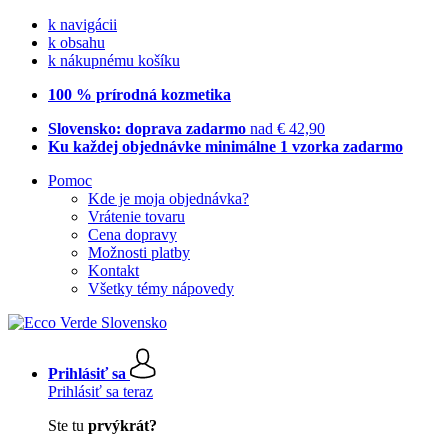
k navigácii
k obsahu
k nákupnému košíku
100 % prírodná kozmetika
Slovensko: doprava zadarmo
nad € 42,90
Ku každej objednávke minimálne 1 vzorka zadarmo
Pomoc
Kde je moja objednávka?
Vrátenie tovaru
Cena dopravy
Možnosti platby
Kontakt
Všetky témy nápovedy
Prihlásiť sa
Prihlásiť sa teraz
Ste tu
prvýkrát?