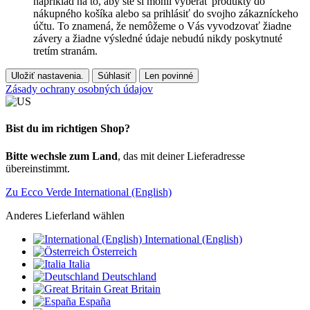
napríklad na to, aby ste si mohli vyberať produkty do
nákupného košíka alebo sa prihlásiť do svojho zákazníckeho
účtu. To znamená, že nemôžeme o Vás vyvodzovať žiadne
závery a žiadne výsledné údaje nebudú nikdy poskytnuté
tretím stranám.
Uložiť nastavenia.
Súhlasiť
Len povinné
Zásady ochrany osobných údajov
Bist du im richtigen Shop?
Bitte wechsle zum Land
, das mit deiner Lieferadresse
übereinstimmt.
Zu Ecco Verde International (English)
Anderes Lieferland wählen
International (English)
Österreich
Italia
Deutschland
Great Britain
España