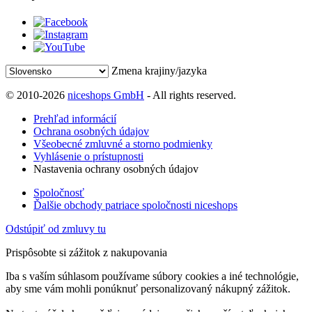
Zmena krajiny/jazyka
© 2010-2026
niceshops GmbH
- All rights reserved.
Prehľad informácií
Ochrana osobných údajov
Všeobecné zmluvné a storno podmienky
Vyhlásenie o prístupnosti
Nastavenia ochrany osobných údajov
Spoločnosť
Ďalšie obchody patriace spoločnosti niceshops
Odstúpiť od zmluvy tu
Prispôsobte si zážitok z nakupovania
Iba s vaším súhlasom používame súbory cookies a iné technológie,
aby sme vám mohli ponúknuť personalizovaný nákupný zážitok.