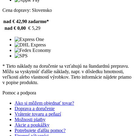
Cena dopravy: Slovensko
nad € 42,90
zadarmo*
nad € 0,00
€ 5,29
* Tieto náklady na doručenie sa vzťahujú na štandardnú prepravu.
Môžu sa vyskytnúť ďalšie náklady, napr. v dôsledku hmotnosti,
veľkosti alebo vlastností výrobkov. Tieto informácie nájdete priamo
v popise produktu.
Pomoc a podpora
Ako si môžem objednať tovar?
Doprava a doručenie
Vrátenie tovaru a peňazí
Možnosti platby
Akcie a poukážky
Potrebujete ďalšiu pomoc?
Firemní zákazníci