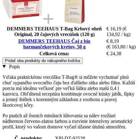
DEMMERS TEEHAUS T-Bag Krbový oheň
€ 16,19
(€
Original, 20 čajových vrecúšok (120 g)
134,92 / kg)
DEMMERS TEEHAUS Čaj z bio
€ 8,19
harmančekových kvetov, 50 g
(€ 163,80 / kg)
Celková cena:
€ 24,38
Pridať oba produkty do nákupného košíka
Popis
Vďaka praktickému vrecúšku T-Bag® si môžete vychutnať plnú
chuť sypaného ovocného čaju bez ďalšieho sitka alebo filtra. Každá
porcia má ideálnu veľkosť pre veľkú šálku alebo malú 0,4 l
kanvicu. Obľúbená receptúra kombinuje ovocné kúsky jabĺk, šípky
a jemný ibištek s korenistým základom z rooibosu a pravej
škoricovej kôry.
Po piatich až ôsmich minútach lúhovania sa nálev rozžiari
nádhernou červeno-zlatou farbou a rozvinie intenzívny aromatický
profil, ktorý vo vašom domove vyčarí úžasne útulnú atmosféru.
Č. produktu:
XPI-DT-92528