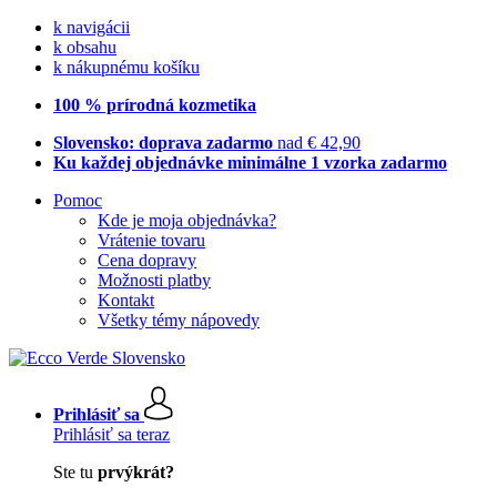
k navigácii
k obsahu
k nákupnému košíku
100 % prírodná kozmetika
Slovensko: doprava zadarmo
nad € 42,90
Ku každej objednávke minimálne 1 vzorka zadarmo
Pomoc
Kde je moja objednávka?
Vrátenie tovaru
Cena dopravy
Možnosti platby
Kontakt
Všetky témy nápovedy
Prihlásiť sa
Prihlásiť sa teraz
Ste tu
prvýkrát?