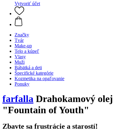
Vytvoriť účet
Značky
Tvár
Make-up
Telo a kúpeľ
Vlasy
Muži
Bábätká a deti
Špecifické kategórie
Kozmetika na opaľovanie
Ponuky
farfalla
Drahokamový olej
"Fountain of Youth"
Zbavte sa frustrácie a starostí!