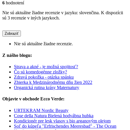
6
hodnotení
Nie sú aktuálne žiadne recenzie v jazyku: slovenčina. K dispozícii
sú 3 recenzie v iných jazykoch.
Zobraziť
Nie sú aktuálne žiadne recenzie.
Z nášho blogu:
Strava a akné - je možná spojitosť?
Čo sú komedogénne zložky?
Zdravá pokožka - otázka spánku
Zbierka k Medzinárodnému dňu žien 2022
Organická rutina krásy Maternatury
Objavte v obchode Ecco Verde:
URTEKRAM Nordic Beauty
Cose della Natura Bielená hodvábna hubka
Kondicionér pre lesk vlasov s bio arganovým olejom
Soľ do kúpeľa "Erfrischendes Meeresbad" - The Ocean