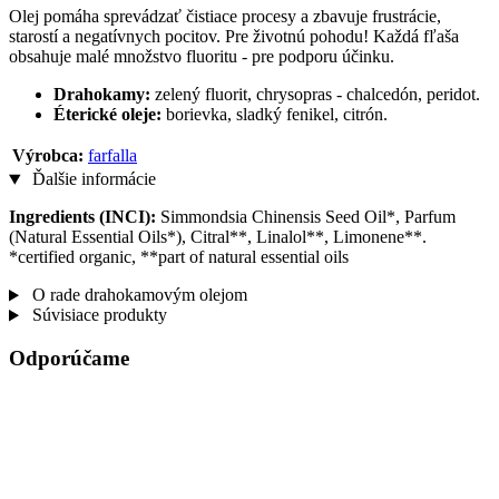
Olej pomáha sprevádzať čistiace procesy a zbavuje frustrácie,
starostí a negatívnych pocitov. Pre životnú pohodu! Každá fľaša
obsahuje malé množstvo fluoritu - pre podporu účinku.
Drahokamy:
zelený fluorit, chrysopras - chalcedón, peridot.
Éterické oleje:
borievka, sladký fenikel, citrón.
Výrobca:
farfalla
Ďalšie informácie
Ingredients (INCI):
Simmondsia Chinensis Seed Oil*, Parfum
(Natural Essential Oils*), Citral**, Linalol**, Limonene**.
*certified organic, **part of natural essential oils
O rade drahokamovým olejom
Súvisiace produkty
Odporúčame