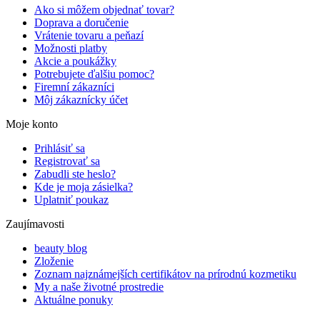
Ako si môžem objednať tovar?
Doprava a doručenie
Vrátenie tovaru a peňazí
Možnosti platby
Akcie a poukážky
Potrebujete ďalšiu pomoc?
Firemní zákazníci
Môj zákaznícky účet
Moje konto
Prihlásiť sa
Registrovať sa
Zabudli ste heslo?
Kde je moja zásielka?
Uplatniť poukaz
Zaujímavosti
beauty blog
Zloženie
Zoznam najznámejších certifikátov na prírodnú kozmetiku
My a naše životné prostredie
Aktuálne ponuky