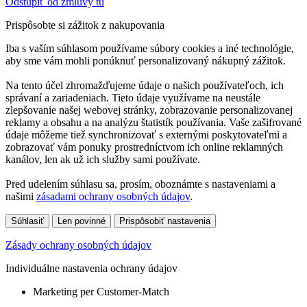
Odstúpiť od zmluvy tu
Prispôsobte si zážitok z nakupovania
Iba s vaším súhlasom používame súbory cookies a iné technológie,
aby sme vám mohli ponúknuť personalizovaný nákupný zážitok.
Na tento účel zhromažďujeme údaje o našich používateľoch, ich
správaní a zariadeniach. Tieto údaje využívame na neustále
zlepšovanie našej webovej stránky, zobrazovanie personalizovanej
reklamy a obsahu a na analýzu štatistík používania. Vaše zašifrované
údaje môžeme tiež synchronizovať s externými poskytovateľmi a
zobrazovať vám ponuky prostredníctvom ich online reklamných
kanálov, len ak už ich služby sami používate.
Pred udelením súhlasu sa, prosím, oboznámte s nastaveniami a
našimi
zásadami ochrany osobných údajov
.
Súhlasiť
Len povinné
Prispôsobiť nastavenia
Zásady ochrany osobných údajov
Individuálne nastavenia ochrany údajov
Marketing per Customer-Match