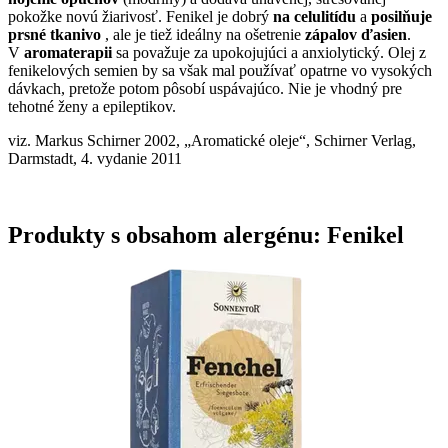
pokožke novú žiarivosť. Fenikel je dobrý
na celulitídu
a
posilňuje
prsné tkanivo
, ale je tiež ideálny na ošetrenie
zápalov ďasien
.
V
aromaterapii
sa považuje za upokojujúci a anxiolytický. Olej z
fenikelových semien by sa však mal používať opatrne vo vysokých
dávkach, pretože potom pôsobí uspávajúco. Nie je vhodný pre
tehotné ženy a epileptikov.
viz. Markus Schirner 2002, „Aromatické oleje“, Schirner Verlag,
Darmstadt, 4. vydanie 2011
Produkty s obsahom alergénu: Fenikel