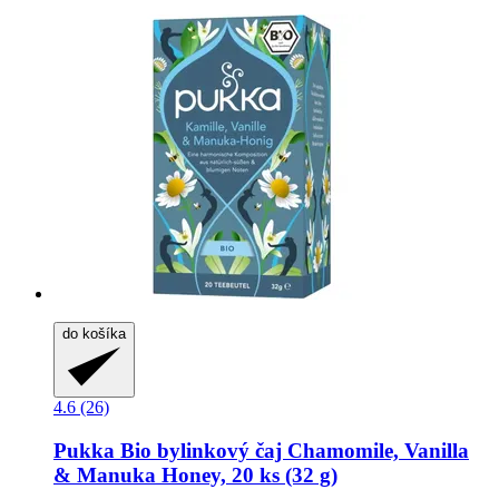
do košíka
4.6 (26)
Pukka
Bio bylinkový čaj Chamomile, Vanilla
& Manuka Honey, 20 ks (32 g)