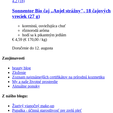
4.2 (18)
Sonnentor
Bio čaj „Anjel strážny", 18 čajových
vreciek (27 g)
korenistá, osviežujúca chuť
rôznorodá aróma
hodí sa k pikantným jedlám
€ 4,59
(€ 170,00 / kg)
Doručenie do 12. augusta
Zaujímavosti
beauty blog
Zloženie
Zoznam najznámejších certifikátov na prírodnú kozmetiku
My a naše životné prostredie
Aktuálne ponuky
Z nášho blogu:
Žiarivý vianočný make-up
Pupalka - účinná starostlivosť pre zrelú pleť