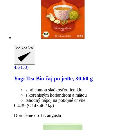
do košíka
4.6 (33)
Yogi Tea
Bio čaj po jedle, 30,60 g
s príjemnou sladkosťou feniklu
s korenistým koriandrom a mätou
lahodný nápoj na pokojné chvíle
€ 4,39
(€ 143,46 / kg)
Doručenie do 12. augusta