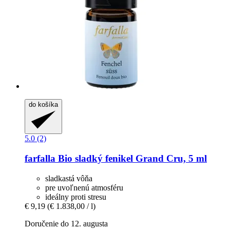
do košíka
5.0 (2)
farfalla
Bio sladký fenikel Grand Cru, 5 ml
sladkastá vôňa
pre uvoľnenú atmosféru
ideálny proti stresu
€ 9,19
(€ 1.838,00 / l)
Doručenie do 12. augusta