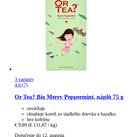
3 varianty
4.6 (7)
Or Tea?
Bio Merry Peppermint, náplň 75 g
osviežuje
obsahuje koreň zo sladkého drievka a bazalku
bez kofeínu
€ 9,89
(€ 131,87 / kg)
Doručenie do 12. augusta