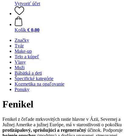
Vytvoriť účet
Košík
€ 0,00
Značky
Tvár
Make-up
Telo a kúpeľ
Vlasy
Muži
Bábätká a deti
Špecifické kategórie
Kozmetika na opaľovanie
Ponuky
Fenikel
Fenikel z čeľade mrkvovitých rastie hlavne v Ázii, Severnej a
Južnej Amerike a južnej Európe, má v starostlivosti o pokožku
protizápalový, sprísňujúci a regeneračný
účinok. Podporuje
hojenie opuchov
(modriny) a dodáva unavenej, stresovanej