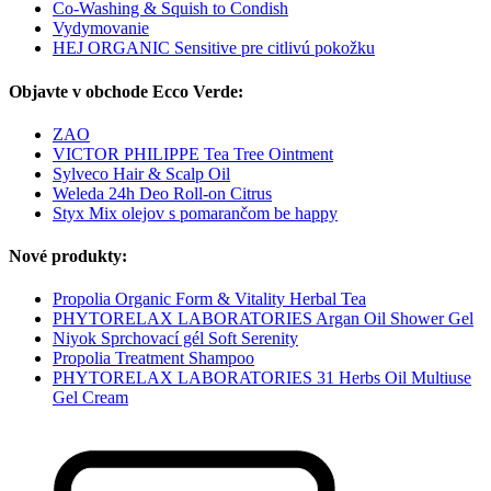
Co-Washing & Squish to Condish
Vydymovanie
HEJ ORGANIC Sensitive pre citlivú pokožku
Objavte v obchode Ecco Verde:
ZAO
VICTOR PHILIPPE Tea Tree Ointment
Sylveco Hair & Scalp Oil
Weleda 24h Deo Roll-on Citrus
Styx Mix olejov s pomarančom be happy
Nové produkty:
Propolia Organic Form & Vitality Herbal Tea
PHYTORELAX LABORATORIES Argan Oil Shower Gel
Niyok Sprchovací gél Soft Serenity
Propolia Treatment Shampoo
PHYTORELAX LABORATORIES 31 Herbs Oil Multiuse
Gel Cream