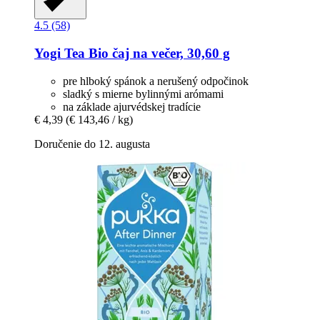
4.5 (58)
Yogi Tea
Bio čaj na večer, 30,60 g
pre hlboký spánok a nerušený odpočinok
sladký s mierne bylinnými arómami
na základe ajurvédskej tradície
€ 4,39
(€ 143,46 / kg)
Doručenie do 12. augusta