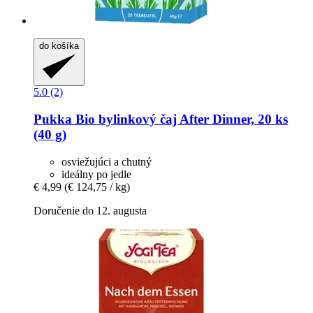
do košíka
5.0 (2)
Pukka
Bio bylinkový čaj After Dinner, 20 ks
(40 g)
osviežujúci a chutný
ideálny po jedle
€ 4,99
(€ 124,75 / kg)
Doručenie do 12. augusta