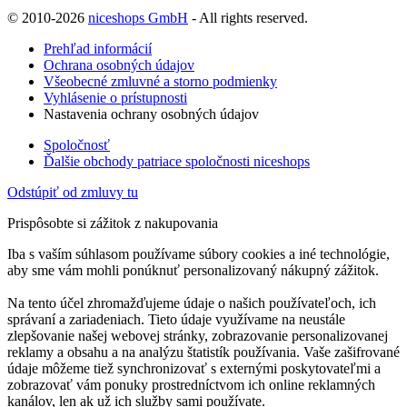
© 2010-2026
niceshops GmbH
- All rights reserved.
Prehľad informácií
Ochrana osobných údajov
Všeobecné zmluvné a storno podmienky
Vyhlásenie o prístupnosti
Nastavenia ochrany osobných údajov
Spoločnosť
Ďalšie obchody patriace spoločnosti niceshops
Odstúpiť od zmluvy tu
Prispôsobte si zážitok z nakupovania
Iba s vaším súhlasom používame súbory cookies a iné technológie,
aby sme vám mohli ponúknuť personalizovaný nákupný zážitok.
Na tento účel zhromažďujeme údaje o našich používateľoch, ich
správaní a zariadeniach. Tieto údaje využívame na neustále
zlepšovanie našej webovej stránky, zobrazovanie personalizovanej
reklamy a obsahu a na analýzu štatistík používania. Vaše zašifrované
údaje môžeme tiež synchronizovať s externými poskytovateľmi a
zobrazovať vám ponuky prostredníctvom ich online reklamných
kanálov, len ak už ich služby sami používate.