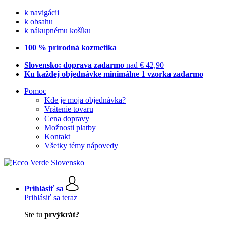
k navigácii
k obsahu
k nákupnému košíku
100 % prírodná kozmetika
Slovensko: doprava zadarmo
nad € 42,90
Ku každej objednávke minimálne 1 vzorka zadarmo
Pomoc
Kde je moja objednávka?
Vrátenie tovaru
Cena dopravy
Možnosti platby
Kontakt
Všetky témy nápovedy
Prihlásiť sa
Prihlásiť sa teraz
Ste tu
prvýkrát?