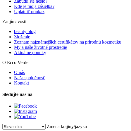
Zabudli ste heslo?
Kde je moja zásielka?
Uplatniť poukaz
Zaujímavosti
beauty blog
Zloženie
Zoznam najznámejších certifikátov na prírodnú kozmetiku
My a naše životné prostredie
Aktuálne ponuky
O Ecco Verde
O nás
Naša spoločnosť
Kontakt
Sledujte nás na
Zmena krajiny/jazyka