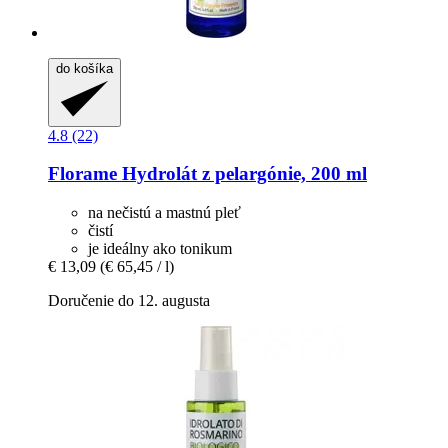
do košíka
4.8 (22)
Florame
Hydrolát z pelargónie, 200 ml
na nečistú a mastnú pleť
čistí
je ideálny ako tonikum
€ 13,09
(€ 65,45 / l)
Doručenie do 12. augusta