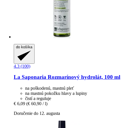
do košíka
4.3 (100)
La Saponaria
Rozmarínový hydrolát, 100 ml
na poškodenú, mastnú pleť
na mastnú pokožku hlavy a lupiny
čistí a reguluje
€ 6,09
(€ 60,90 / l)
Doručenie do 12. augusta