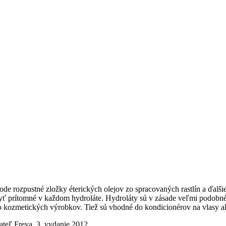
 vode rozpustné zložky éterických olejov zo spracovaných rastlín a ďalš
byť prítomné v každom hydroláte. Hydroláty sú v zásade veľmi podobné ú
 do kozmetických výrobkov. Tiež sú vhodné do kondicionérov na vlasy a
ateľ Freya, 3. vydanie 2012