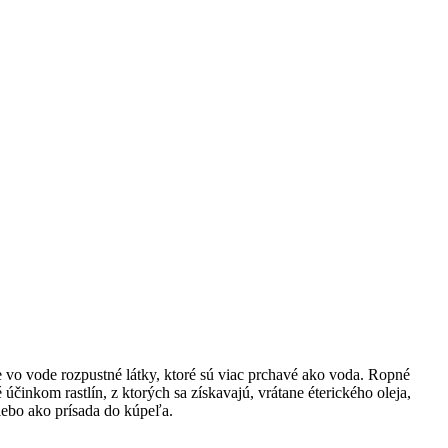
ie vo vode rozpustné látky, ktoré sú viac prchavé ako voda. Ropné
činkom rastlín, z ktorých sa získavajú, vrátane éterického oleja,
lebo ako prísada do kúpeľa.