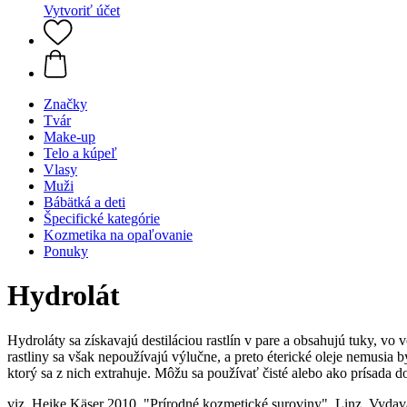
Vytvoriť účet
Značky
Tvár
Make-up
Telo a kúpeľ
Vlasy
Muži
Bábätká a deti
Špecifické kategórie
Kozmetika na opaľovanie
Ponuky
Hydrolát
Hydroláty sa získavajú destiláciou rastlín v pare a obsahujú tuky, vo
rastliny sa však nepoužívajú výlučne, a preto éterické oleje nemusia 
ktorý sa z nich extrahuje. Môžu sa používať čisté alebo ako prísada
viz. Heike Käser 2010, "Prírodné kozmetické suroviny", Linz, Vydav