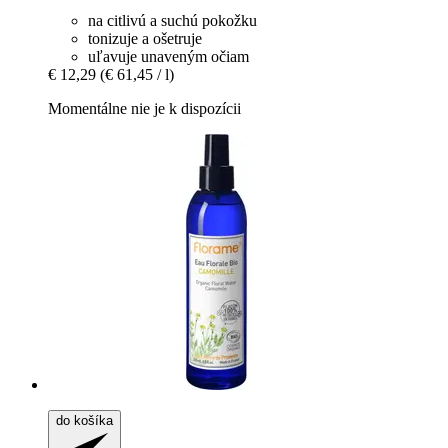
na citlivú a suchú pokožku
tonizuje a ošetruje
uľavuje unaveným očiam
€ 12,29
(€ 61,45 / l)
Momentálne nie je k dispozícii
do košíka