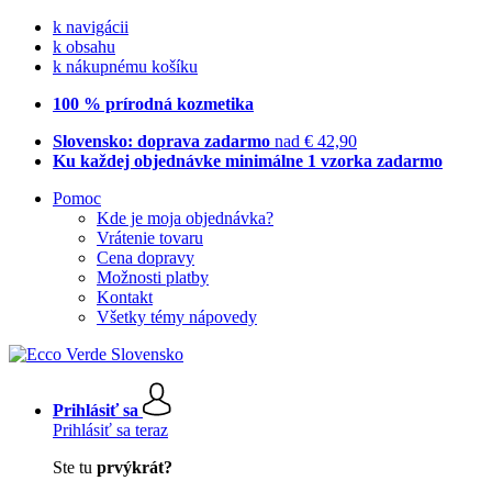
k navigácii
k obsahu
k nákupnému košíku
100 % prírodná kozmetika
Slovensko: doprava zadarmo
nad € 42,90
Ku každej objednávke minimálne 1 vzorka zadarmo
Pomoc
Kde je moja objednávka?
Vrátenie tovaru
Cena dopravy
Možnosti platby
Kontakt
Všetky témy nápovedy
Prihlásiť sa
Prihlásiť sa teraz
Ste tu
prvýkrát?