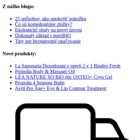
Z nášho blogu:
25 spôsobov, ako upokojiť pokožku
Čo sú komedogénne zložky?
Ekologické obaly na novej úrovni
Dokonalý základ s puroBIO
Tipy pre bezstarostné opaľovanie
Nové produkty:
La Saponaria Dezodorant v spreji 2 v 1 Biodeo Fresh
Propolia Body & Massage Oil
LÉA NATURE SO BiO étic OSTEO+ Cryo Gel
Propolia 4 Seasons Balm
Avril Pro Âge+ Eye & Lip Contour Treatment