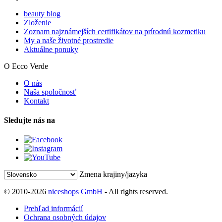
beauty blog
Zloženie
Zoznam najznámejších certifikátov na prírodnú kozmetiku
My a naše životné prostredie
Aktuálne ponuky
O Ecco Verde
O nás
Naša spoločnosť
Kontakt
Sledujte nás na
Zmena krajiny/jazyka
© 2010-2026
niceshops GmbH
- All rights reserved.
Prehľad informácií
Ochrana osobných údajov