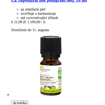
La Saponaria
Bio petitgrain olej, 10 ml
na zmiešanú pleť
uvoľňuje a harmonizuje
má vyrovnávajúci účinok
€ 11,09
(€ 1.109,00 / l)
Doručenie do 11. augusta
do košíka