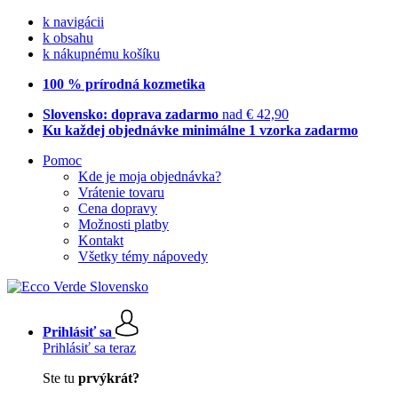
k navigácii
k obsahu
k nákupnému košíku
100 % prírodná kozmetika
Slovensko: doprava zadarmo
nad € 42,90
Ku každej objednávke minimálne 1 vzorka zadarmo
Pomoc
Kde je moja objednávka?
Vrátenie tovaru
Cena dopravy
Možnosti platby
Kontakt
Všetky témy nápovedy
Prihlásiť sa
Prihlásiť sa teraz
Ste tu
prvýkrát?