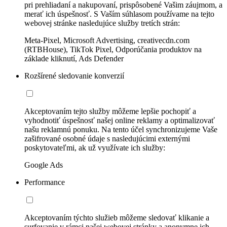
pri prehliadaní a nakupovaní, prispôsobené Vašim záujmom, a
merať ich úspešnosť. S Vaším súhlasom používame na tejto
webovej stránke nasledujúce služby tretích strán:
Meta-Pixel, Microsoft Advertising, creativecdn.com
(RTBHouse), TikTok Pixel, Odporúčania produktov na
základe kliknutí, Ads Defender
Rozšírené sledovanie konverzií
Akceptovaním tejto služby môžeme lepšie pochopiť a
vyhodnotiť úspešnosť našej online reklamy a optimalizovať
našu reklamnú ponuku. Na tento účel synchronizujeme Vaše
zašifrované osobné údaje s nasledujúcimi externými
poskytovateľmi, ak už využívate ich služby:
Google Ads
Performance
Akceptovaním týchto služieb môžeme sledovať klikanie a
surfovanie v rámci našej webovej stránky a anonymne ich