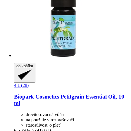
do košíka
4.1 (28)
Biopark Cosmetics
Petitgrain Essential Oil, 10
ml
drevito-ovocná vôňa
na použitie v rozprašovači
starostlivosť o pleť
€ 5,79
(€ 579,00 / l)