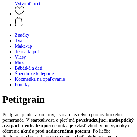
Vytvoriť účet
Značky
Tvár
Make-up
Telo a kúpeľ
Vlasy
Muži
Bábätká a deti
Špecifické kategórie
Kozmetika na opaľovanie
Ponuky
Petitgrain
Petitgrain je olej z konárov, listov a nezrelých plodov horkého
pomaranča. V starostlivosti o pleť má
povzbudzujúci, antiseptický
a zápach neutralizujúci
účinok a je zvlášť vhodný pre výrobky na
ošetrenie
akné
a proti
nadmernému
poteniu
. Po liečbe
Petitgrainom by však pokožka nemala byť nikdy vystavená