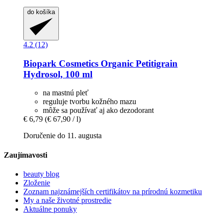
do košíka
4.2 (12)
Biopark Cosmetics
Organic Petitigrain
Hydrosol, 100 ml
na mastnú pleť
reguluje tvorbu kožného mazu
môže sa používať aj ako dezodorant
€ 6,79
(€ 67,90 / l)
Doručenie do 11. augusta
Zaujímavosti
beauty blog
Zloženie
Zoznam najznámejších certifikátov na prírodnú kozmetiku
My a naše životné prostredie
Aktuálne ponuky