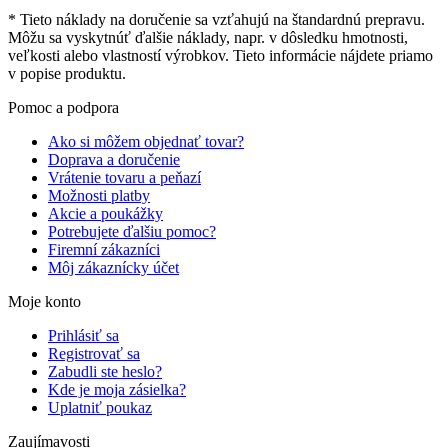
* Tieto náklady na doručenie sa vzťahujú na štandardnú prepravu.
Môžu sa vyskytnúť ďalšie náklady, napr. v dôsledku hmotnosti,
veľkosti alebo vlastností výrobkov. Tieto informácie nájdete priamo
v popise produktu.
Pomoc a podpora
Ako si môžem objednať tovar?
Doprava a doručenie
Vrátenie tovaru a peňazí
Možnosti platby
Akcie a poukážky
Potrebujete ďalšiu pomoc?
Firemní zákazníci
Môj zákaznícky účet
Moje konto
Prihlásiť sa
Registrovať sa
Zabudli ste heslo?
Kde je moja zásielka?
Uplatniť poukaz
Zaujímavosti