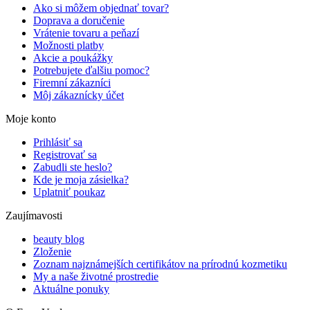
Ako si môžem objednať tovar?
Doprava a doručenie
Vrátenie tovaru a peňazí
Možnosti platby
Akcie a poukážky
Potrebujete ďalšiu pomoc?
Firemní zákazníci
Môj zákaznícky účet
Moje konto
Prihlásiť sa
Registrovať sa
Zabudli ste heslo?
Kde je moja zásielka?
Uplatniť poukaz
Zaujímavosti
beauty blog
Zloženie
Zoznam najznámejších certifikátov na prírodnú kozmetiku
My a naše životné prostredie
Aktuálne ponuky