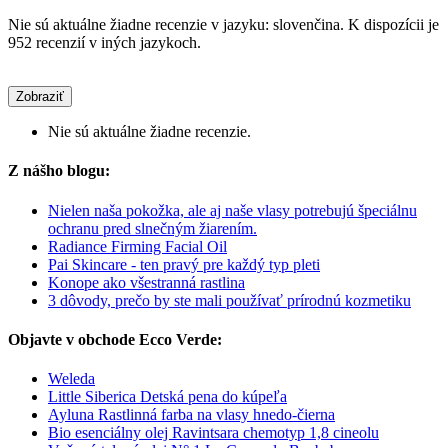
Nie sú aktuálne žiadne recenzie v jazyku: slovenčina. K dispozícii je
952 recenzií v iných jazykoch.
Zobraziť
Nie sú aktuálne žiadne recenzie.
Z nášho blogu:
Nielen naša pokožka, ale aj naše vlasy potrebujú špeciálnu
ochranu pred slnečným žiarením.
Radiance Firming Facial Oil
Pai Skincare - ten pravý pre každý typ pleti
Konope ako všestranná rastlina
3 dôvody, prečo by ste mali používať prírodnú kozmetiku
Objavte v obchode Ecco Verde:
Weleda
Little Siberica Detská pena do kúpeľa
Ayluna Rastlinná farba na vlasy hnedo-čierna
Bio esenciálny olej Ravintsara chemotyp 1,8 cineolu