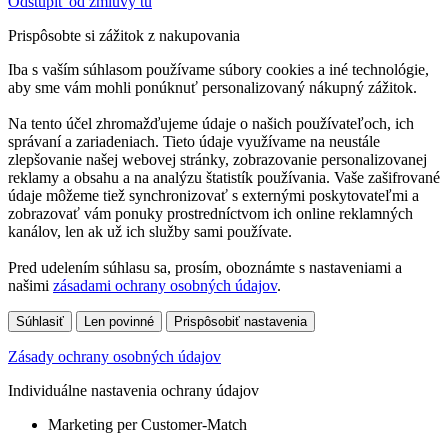
Odstúpiť od zmluvy tu
Prispôsobte si zážitok z nakupovania
Iba s vaším súhlasom používame súbory cookies a iné technológie,
aby sme vám mohli ponúknuť personalizovaný nákupný zážitok.
Na tento účel zhromažďujeme údaje o našich používateľoch, ich
správaní a zariadeniach. Tieto údaje využívame na neustále
zlepšovanie našej webovej stránky, zobrazovanie personalizovanej
reklamy a obsahu a na analýzu štatistík používania. Vaše zašifrované
údaje môžeme tiež synchronizovať s externými poskytovateľmi a
zobrazovať vám ponuky prostredníctvom ich online reklamných
kanálov, len ak už ich služby sami používate.
Pred udelením súhlasu sa, prosím, oboznámte s nastaveniami a
našimi
zásadami ochrany osobných údajov
.
Súhlasiť
Len povinné
Prispôsobiť nastavenia
Zásady ochrany osobných údajov
Individuálne nastavenia ochrany údajov
Marketing per Customer-Match