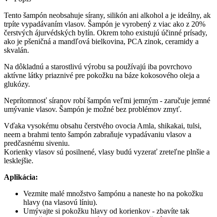
Tento šampón neobsahuje sírany, silikón ani alkohol a je ideálny, ak
trpíte vypadávaním vlasov. Šampón je vyrobený z viac ako z 20%
čerstvých ájurvédských bylín. Okrem toho existujú účinné prísady,
ako je pšeničná a mandľová bielkovina, PCA zinok, ceramidy a
skvalán.
Na dôkladnú a starostlivú výrobu sa používajú iba povrchovo
aktívne látky priaznivé pre pokožku na báze kokosového oleja a
glukózy.
Neprítomnosť síranov robí šampón veľmi jemným - zaručuje jemné
umývanie vlasov. Šampón je možné bez problémov zmyť.
Vďaka vysokému obsahu čerstvého ovocia Amla, shikakai, tulsi,
neem a brahmi tento šampón zabraňuje vypadávaniu vlasov a
predčasnému siveniu.
Korienky vlasov sú posilnené, vlasy budú vyzerať zreteľne plnšie a
lesklejšie.
Aplikácia:
Vezmite malé množstvo šampónu a naneste ho na pokožku
hlavy (na vlasovú líniu).
Umývajte si pokožku hlavy od korienkov - zbavíte tak