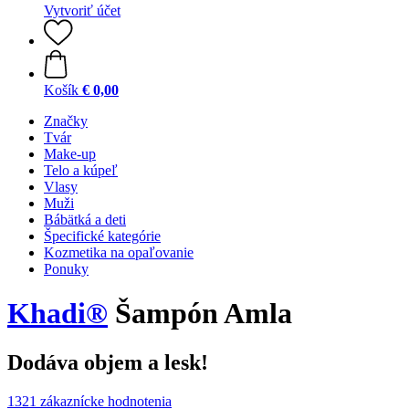
Vytvoriť účet
Košík
€ 0,00
Značky
Tvár
Make-up
Telo a kúpeľ
Vlasy
Muži
Bábätká a deti
Špecifické kategórie
Kozmetika na opaľovanie
Ponuky
Khadi®
Šampón Amla
Dodáva objem a lesk!
1321 zákaznícke hodnotenia