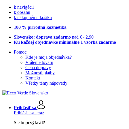
k navigácii
k obsahu
k nákupnému košíku
100 % prírodná kozmetika
Slovensko: doprava zadarmo
nad € 42,90
Ku každej objednávke minimálne 1 vzorka zadarmo
Pomoc
Kde je moja objednávka?
Vrátenie tovaru
Cena dopravy
Možnosti platby
Kontakt
Všetky témy nápovedy
Prihlásiť sa
Prihlásiť sa teraz
Ste tu
prvýkrát?