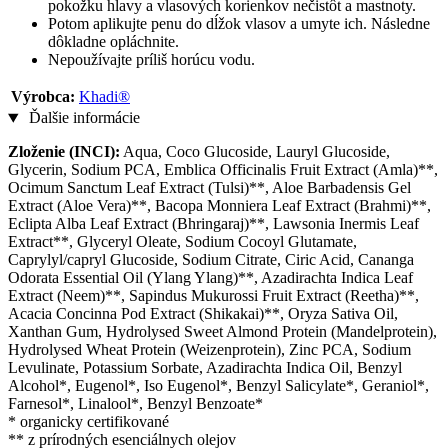
pokožku hlavy a vlasových korienkov nečistôt a mastnoty.
Potom aplikujte penu do dĺžok vlasov a umyte ich. Následne
dôkladne opláchnite.
Nepoužívajte príliš horúcu vodu.
Výrobca:
Khadi®
Ďalšie informácie
Zloženie (INCI):
Aqua, Coco Glucoside, Lauryl Glucoside,
Glycerin, Sodium PCA, Emblica Officinalis Fruit Extract (Amla)**,
Ocimum Sanctum Leaf Extract (Tulsi)**, Aloe Barbadensis Gel
Extract (Aloe Vera)**, Bacopa Monniera Leaf Extract (Brahmi)**,
Eclipta Alba Leaf Extract (Bhringaraj)**, Lawsonia Inermis Leaf
Extract**, Glyceryl Oleate, Sodium Cocoyl Glutamate,
Caprylyl/capryl Glucoside, Sodium Citrate, Ciric Acid, Cananga
Odorata Essential Oil (Ylang Ylang)**, Azadirachta Indica Leaf
Extract (Neem)**, Sapindus Mukurossi Fruit Extract (Reetha)**,
Acacia Concinna Pod Extract (Shikakai)**, Oryza Sativa Oil,
Xanthan Gum, Hydrolysed Sweet Almond Protein (Mandelprotein),
Hydrolysed Wheat Protein (Weizenprotein), Zinc PCA, Sodium
Levulinate, Potassium Sorbate, Azadirachta Indica Oil, Benzyl
Alcohol*, Eugenol*, Iso Eugenol*, Benzyl Salicylate*, Geraniol*,
Farnesol*, Linalool*, Benzyl Benzoate*
* organicky certifikované
** z prírodných esenciálnych olejov