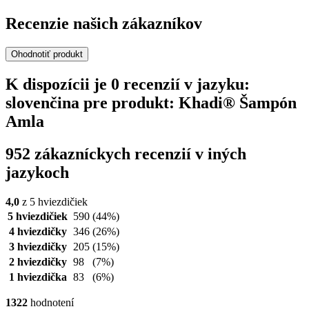
Recenzie našich zákazníkov
Ohodnotiť produkt
K dispozícii je 0 recenzií v jazyku:
slovenčina pre produkt: Khadi® Šampón
Amla
952 zákazníckych recenzií v iných
jazykoch
4,0
z 5 hviezdičiek
5 hviezdičiek
590
(44%)
4 hviezdičky
346
(26%)
3 hviezdičky
205
(15%)
2 hviezdičky
98
(7%)
1 hviezdička
83
(6%)
1322
hodnotení