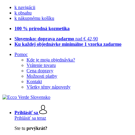
k navigácii
k obsahu
k nákupnému košíku
100 % prírodná kozmetika
Slovensko: doprava zadarmo
nad € 42,90
Ku každej objednávke minimálne 1 vzorka zadarmo
Pomoc
Kde je moja objednávka?
Vrátenie tovaru
Cena dopravy
Možnosti platby
Kontakt
Všetky témy nápovedy
Prihlásiť sa
Prihlásiť sa teraz
Ste tu
prvýkrát?