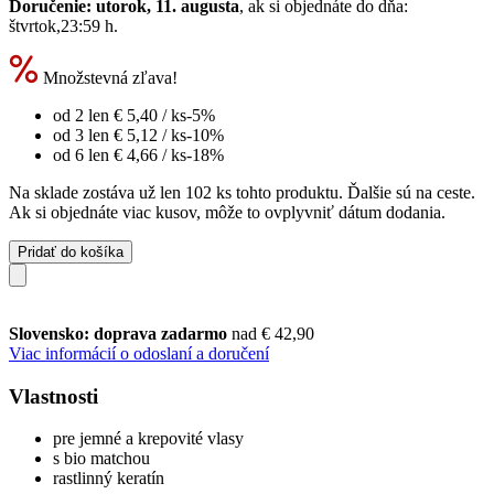
Doručenie: utorok, 11. augusta
, ak si objednáte do dňa:
štvrtok,23:59 h
.
Množstevná zľava!
od 2 len
€ 5,40
/ ks
-5%
od 3 len
€ 5,12
/ ks
-10%
od 6 len
€ 4,66
/ ks
-18%
Na sklade zostáva už len 102 ks tohto produktu. Ďalšie sú na ceste.
Ak si objednáte viac kusov, môže to ovplyvniť dátum dodania.
Pridať do košíka
Slovensko: doprava zadarmo
nad € 42,90
Viac informácií o odoslaní a doručení
Vlastnosti
pre jemné a krepovité vlasy
s bio matchou
rastlinný keratín