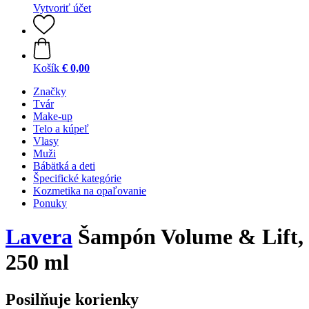
Vytvoriť účet
Košík
€ 0,00
Značky
Tvár
Make-up
Telo a kúpeľ
Vlasy
Muži
Bábätká a deti
Špecifické kategórie
Kozmetika na opaľovanie
Ponuky
Lavera
Šampón Volume & Lift,
250 ml
Posilňuje korienky