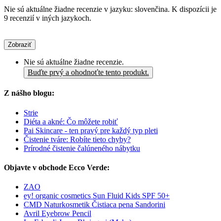
Nie sú aktuálne žiadne recenzie v jazyku: slovenčina. K dispozícii je
9 recenzií v iných jazykoch.
Zobraziť
Nie sú aktuálne žiadne recenzie.
Buďte prvý a ohodnoťte tento produkt.
Z nášho blogu:
Strie
Diéta a akné: Čo môžete robiť
Pai Skincare - ten pravý pre každý typ pleti
Čistenie tváre: Robíte tieto chyby?
Prírodné čistenie čalúneného nábytku
Objavte v obchode Ecco Verde:
ZAO
ey! organic cosmetics Sun Fluid Kids SPF 50+
CMD Naturkosmetik Čistiaca pena Sandorini
Avril Eyebrow Pencil