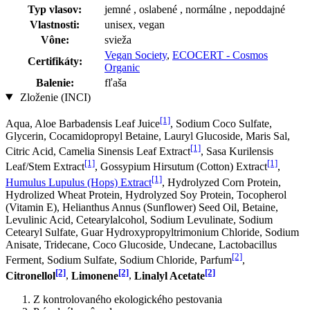
Typ vlasov:
jemné , oslabené , normálne , nepoddajné
Vlastnosti:
unisex, vegan
Vône:
svieža
Vegan Society
,
ECOCERT - Cosmos
Certifikáty:
Organic
Balenie:
fľaša
Zloženie (INCI)
[1]
Aqua, Aloe Barbadensis Leaf Juice
, Sodium Coco­ Sulfate,
Glycerin, Cocamidopropyl Betaine, Lauryl Glucoside, Maris Sal,
[1]
Citric Acid, Camelia Sinensis Leaf Extract
, Sasa Kurilensis
[1]
[1]
Leaf/Stem Extract
, Gossypium Hirsutum (Cotton) Extract
,
[1]
Humulus Lupulus (Hops) Extract
, Hydrolyzed Corn Protein,
Hydrolized Wheat Protein, Hydrolyzed Soy Protein, Tocopherol
(Vitamin E), Helianthus Annus (Sunflower) Seed Oil, Betaine,
Levulinic Acid, Cetearylalcohol, Sodium Levulinate, Sodium
Cetearyl Sulfate, Guar Hydroxypropyltrimonium Chloride, Sodium
Anisate, Tridecane, Coco Glucoside, Undecane, Lactobacillus
[2]
Ferment, Sodium Sulfate, Sodium Chloride, Parfum
,
[2]
[2]
[2]
Citronellol
,
Limonene
,
Linalyl Acetate
Z kontrolovaného ekologického pestovania