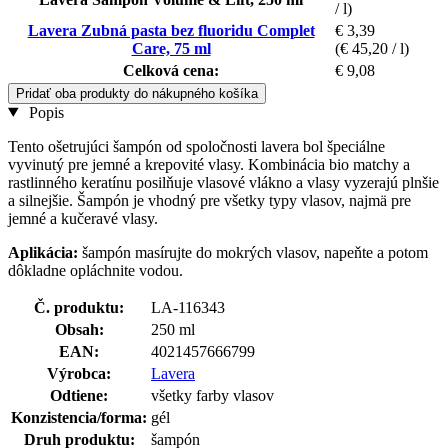
/ l)
Lavera Zubná pasta bez fluoridu Complet
€ 3,39
Care, 75 ml
(€ 45,20 / l)
Celková cena:
€ 9,08
Pridať oba produkty do nákupného košíka
Popis
Tento ošetrujúci šampón od spoločnosti lavera bol špeciálne
vyvinutý pre jemné a krepovité vlasy. Kombinácia bio matchy a
rastlinného keratínu posilňuje vlasové vlákno a vlasy vyzerajú plnšie
a silnejšie. Šampón je vhodný pre všetky typy vlasov, najmä pre
jemné a kučeravé vlasy.
Aplikácia:
šampón masírujte do mokrých vlasov, napeňte a potom
dôkladne opláchnite vodou.
Č. produktu:
LA-116343
Obsah:
250 ml
EAN:
4021457666799
Výrobca:
Lavera
Odtiene:
všetky farby vlasov
Konzistencia/forma:
gél
Druh produktu:
šampón