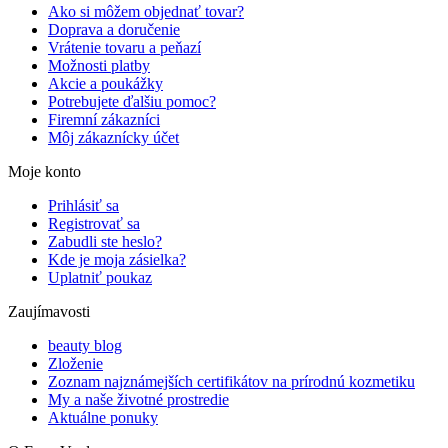
Ako si môžem objednať tovar?
Doprava a doručenie
Vrátenie tovaru a peňazí
Možnosti platby
Akcie a poukážky
Potrebujete ďalšiu pomoc?
Firemní zákazníci
Môj zákaznícky účet
Moje konto
Prihlásiť sa
Registrovať sa
Zabudli ste heslo?
Kde je moja zásielka?
Uplatniť poukaz
Zaujímavosti
beauty blog
Zloženie
Zoznam najznámejších certifikátov na prírodnú kozmetiku
My a naše životné prostredie
Aktuálne ponuky