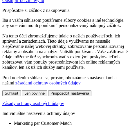
Odstúpiť od zmluvy tu
Prispôsobte si zážitok z nakupovania
Iba s vaším súhlasom používame súbory cookies a iné technológie,
aby sme vám mohli ponúknuť personalizovaný nákupný zážitok.
Na tento účel zhromažďujeme údaje o našich používateľoch, ich
správaní a zariadeniach. Tieto údaje využívame na neustále
zlepšovanie našej webovej stránky, zobrazovanie personalizovanej
reklamy a obsahu a na analýzu štatistík používania. Vaše zašifrované
údaje môžeme tiež synchronizovať s externými poskytovateľmi a
zobrazovať vám ponuky prostredníctvom ich online reklamných
kanálov, len ak už ich služby sami používate.
Pred udelením súhlasu sa, prosím, oboznámte s nastaveniami a
našimi
zásadami ochrany osobných údajov
.
Súhlasiť
Len povinné
Prispôsobiť nastavenia
Zásady ochrany osobných údajov
Individuálne nastavenia ochrany údajov
Marketing per Customer-Match