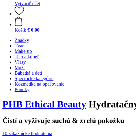
Vytvoriť účet
Košík
€ 0,00
Značky
Tvár
Make-up
Telo a kúpeľ
Vlasy
Muži
Bábätká a deti
Špecifické kategórie
Kozmetika na opaľovanie
Ponuky
PHB Ethical Beauty
Hydratačný 
Čistí a vyživuje suchú & zrelú pokožku
10 zákaznícke hodnotenia