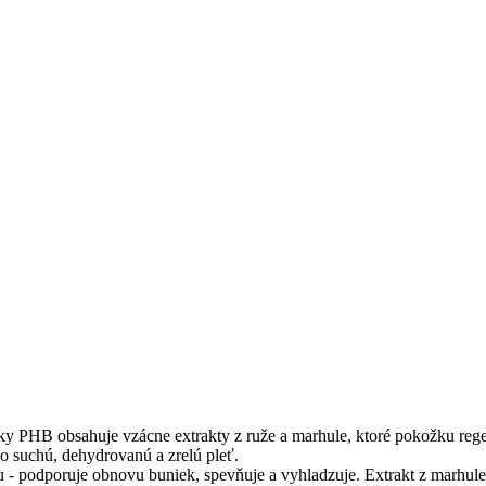
ky PHB obsahuje vzácne extrakty z ruže a marhule, ktoré pokožku regen
 o suchú, dehydrovanú a zrelú pleť.
 - podporuje obnovu buniek, spevňuje a vyhladzuje. Extrakt z marhule 