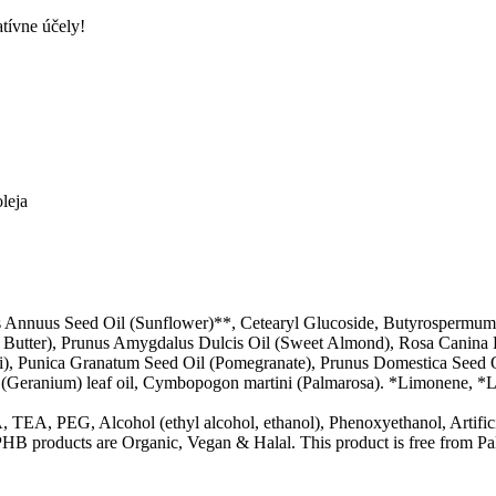
tívne účely!
oleja
 Annuus Seed Oil (Sunflower)**, Cetearyl Glucoside, Butyrospermum 
utter), Prunus Amygdalus Dulcis Oil (Sweet Almond), Rosa Canina Fr
, Punica Granatum Seed Oil (Pomegranate), Prunus Domestica Seed Oil
Geranium) leaf oil, Cymbopogon martini (Palmarosa). *Limonene, *Lina
TEA, PEG, Alcohol (ethyl alcohol, ethanol), Phenoxyethanol, Artificia
PHB products are Organic, Vegan & Halal. This product is free from Pal