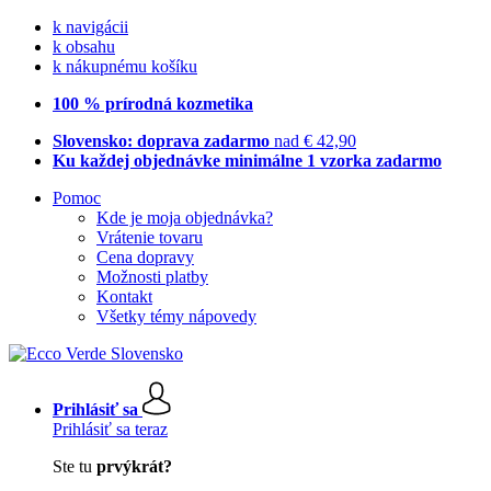
k navigácii
k obsahu
k nákupnému košíku
100 % prírodná kozmetika
Slovensko: doprava zadarmo
nad € 42,90
Ku každej objednávke minimálne 1 vzorka zadarmo
Pomoc
Kde je moja objednávka?
Vrátenie tovaru
Cena dopravy
Možnosti platby
Kontakt
Všetky témy nápovedy
Prihlásiť sa
Prihlásiť sa teraz
Ste tu
prvýkrát?