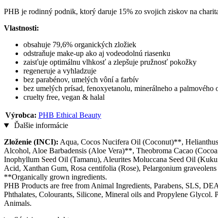
PHB je rodinný podnik, ktorý daruje 15% zo svojich ziskov na charita
Vlastnosti:
obsahuje 79,6% organických zložiek
odstraňuje make-up ako aj vodeodolnú riasenku
zaisťuje optimálnu vlhkosť a zlepšuje pružnosť pokožky
regeneruje a vyhladzuje
bez parabénov, umelých vôní a farbív
bez umelých prísad, fenoxyetanolu, minerálneho a palmového 
cruelty free, vegan & halal
Výrobca:
PHB Ethical Beauty
Ďalšie informácie
Zloženie (INCI):
Aqua, Cocos Nucifera Oil (Coconut)**, Helianthus
Alcohol, Aloe Barbadensis (Aloe Vera)**, Theobroma Cacao (Cocoa B
Inophyllum Seed Oil (Tamanu), Aleurites Moluccana Seed Oil (Kukui)
Acid, Xanthan Gum, Rosa centifolia (Rose), Pelargonium graveolens (
**Organically grown ingredients.
PHB Products are free from Animal Ingredients, Parabens, SLS, DEA, 
Phthalates, Colourants, Silicone, Mineral oils and Propylene Glycol. 
Animals.