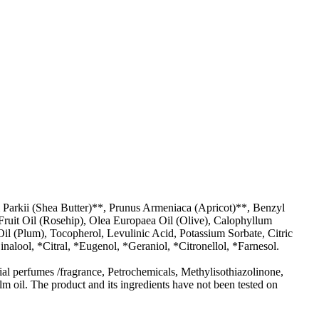
Parkii (Shea Butter)**, Prunus Armeniaca (Apricot)**, Benzyl
uit Oil (Rosehip), Olea Europaea Oil (Olive), Calophyllum
 (Plum), Tocopherol, Levulinic Acid, Potassium Sorbate, Citric
lool, *Citral, *Eugenol, *Geraniol, *Citronellol, *Farnesol.
l perfumes /fragrance, Petrochemicals, Methylisothiazolinone,
m oil. The product and its ingredients have not been tested on