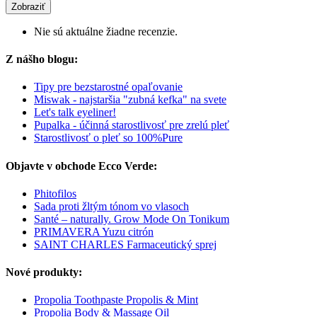
Zobraziť
Nie sú aktuálne žiadne recenzie.
Z nášho blogu:
Tipy pre bezstarostné opaľovanie
Miswak - najstaršia "zubná kefka" na svete
Let's talk eyeliner!
Pupalka - účinná starostlivosť pre zrelú pleť
Starostlivosť o pleť so 100%Pure
Objavte v obchode Ecco Verde:
Phitofilos
Sada proti žltým tónom vo vlasoch
Santé – naturally. Grow Mode On Tonikum
PRIMAVERA Yuzu citrón
SAINT CHARLES Farmaceutický sprej
Nové produkty:
Propolia Toothpaste Propolis & Mint
Propolia Body & Massage Oil