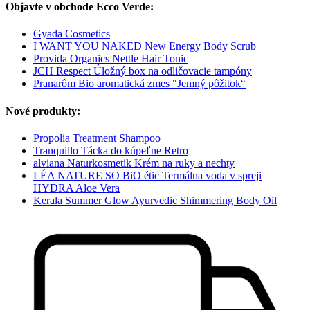
Objavte v obchode Ecco Verde:
Gyada Cosmetics
I WANT YOU NAKED New Energy Body Scrub
Provida Organics Nettle Hair Tonic
JCH Respect Úložný box na odličovacie tampóny
Pranarôm Bio aromatická zmes "Jemný pôžitok“
Nové produkty:
Propolia Treatment Shampoo
Tranquillo Tácka do kúpeľne Retro
alviana Naturkosmetik Krém na ruky a nechty
LÉA NATURE SO BiO étic Termálna voda v spreji
HYDRA Aloe Vera
Kerala Summer Glow Ayurvedic Shimmering Body Oil