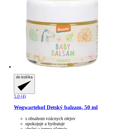
do košíka
5.0 (4)
Wegwartehof
Detský balzam, 50 ml
s obsahom vzácnych olejov
upokojuje a hydratuje
chráni a jemne ošetruje