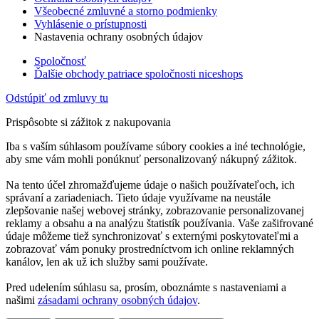
Všeobecné zmluvné a storno podmienky
Vyhlásenie o prístupnosti
Nastavenia ochrany osobných údajov
Spoločnosť
Ďalšie obchody patriace spoločnosti niceshops
Odstúpiť od zmluvy tu
Prispôsobte si zážitok z nakupovania
Iba s vaším súhlasom používame súbory cookies a iné technológie,
aby sme vám mohli ponúknuť personalizovaný nákupný zážitok.
Na tento účel zhromažďujeme údaje o našich používateľoch, ich
správaní a zariadeniach. Tieto údaje využívame na neustále
zlepšovanie našej webovej stránky, zobrazovanie personalizovanej
reklamy a obsahu a na analýzu štatistík používania. Vaše zašifrované
údaje môžeme tiež synchronizovať s externými poskytovateľmi a
zobrazovať vám ponuky prostredníctvom ich online reklamných
kanálov, len ak už ich služby sami používate.
Pred udelením súhlasu sa, prosím, oboznámte s nastaveniami a
našimi
zásadami ochrany osobných údajov
.