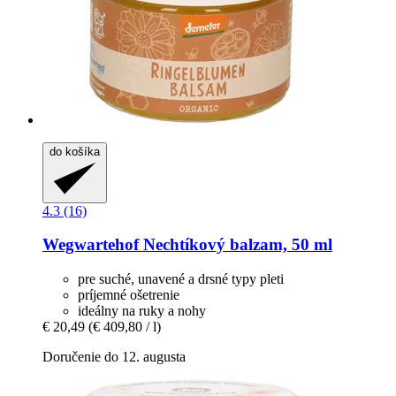
do košíka
4.3 (16)
Wegwartehof
Nechtíkový balzam, 50 ml
pre suché, unavené a drsné typy pleti
príjemné ošetrenie
ideálny na ruky a nohy
€ 20,49
(€ 409,80 / l)
Doručenie do 12. augusta