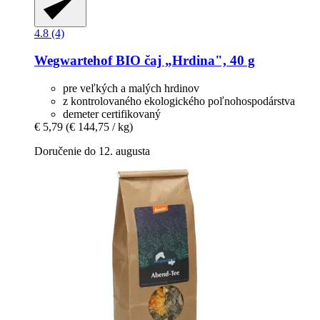
4.8 (4)
Wegwartehof
BIO čaj „Hrdina", 40 g
pre veľkých a malých hrdinov
z kontrolovaného ekologického poľnohospodárstva
demeter certifikovaný
€ 5,79
(€ 144,75 / kg)
Doručenie do 12. augusta