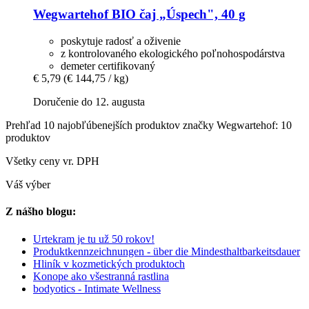
Wegwartehof
BIO čaj „Úspech", 40 g
poskytuje radosť a oživenie
z kontrolovaného ekologického poľnohospodárstva
demeter certifikovaný
€ 5,79
(€ 144,75 / kg)
Doručenie do 12. augusta
Prehľad 10 najobľúbenejších produktov značky Wegwartehof: 10
produktov
Všetky ceny vr. DPH
Váš výber
Z nášho blogu:
Urtekram je tu už 50 rokov!
Produktkennzeichnungen - über die Mindesthaltbarkeitsdauer
Hliník v kozmetických produktoch
Konope ako všestranná rastlina
bodyotics - Intimate Wellness