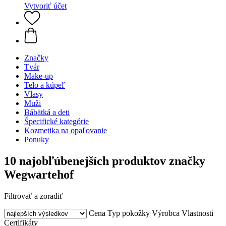
Vytvoriť účet
Značky
Tvár
Make-up
Telo a kúpeľ
Vlasy
Muži
Bábätká a deti
Špecifické kategórie
Kozmetika na opaľovanie
Ponuky
10 najobľúbenejších produktov značky
Wegwartehof
Filtrovať a zoradiť
Cena
Typ pokožky
Výrobca
Vlastnosti
Certifikáty