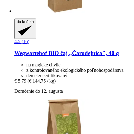
do košíka
4.5 (16)
Wegwartehof
BIO čaj „Čarodejnica", 40 g
na magické chvíle
z kontrolovaného ekologického poľnohospodárstva
demeter certifikovaný
€ 5,79
(€ 144,75 / kg)
Doručenie do 12. augusta