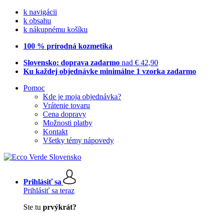
k navigácii
k obsahu
k nákupnému košíku
100 % prírodná kozmetika
Slovensko: doprava zadarmo
nad € 42,90
Ku každej objednávke minimálne 1 vzorka zadarmo
Pomoc
Kde je moja objednávka?
Vrátenie tovaru
Cena dopravy
Možnosti platby
Kontakt
Všetky témy nápovedy
Prihlásiť sa
Prihlásiť sa teraz
Ste tu
prvýkrát?