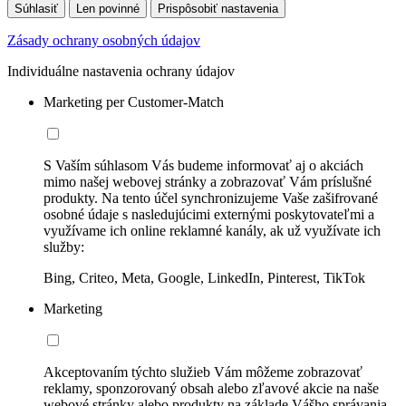
Súhlasiť
Len povinné
Prispôsobiť nastavenia
Zásady ochrany osobných údajov
Individuálne nastavenia ochrany údajov
Marketing per Customer-Match
S Vaším súhlasom Vás budeme informovať aj o akciách
mimo našej webovej stránky a zobrazovať Vám príslušné
produkty. Na tento účel synchronizujeme Vaše zašifrované
osobné údaje s nasledujúcimi externými poskytovateľmi a
využívame ich online reklamné kanály, ak už využívate ich
služby:
Bing, Criteo, Meta, Google, LinkedIn, Pinterest, TikTok
Marketing
Akceptovaním týchto služieb Vám môžeme zobrazovať
reklamy, sponzorovaný obsah alebo zľavové akcie na naše
webové stránky alebo produkty na základe Vášho správania