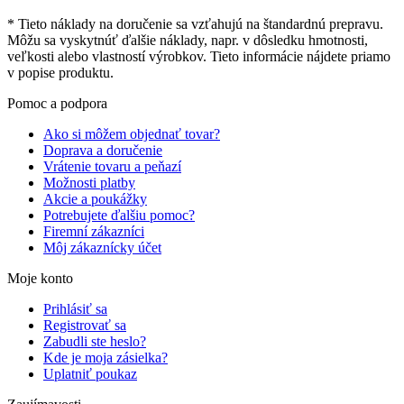
* Tieto náklady na doručenie sa vzťahujú na štandardnú prepravu.
Môžu sa vyskytnúť ďalšie náklady, napr. v dôsledku hmotnosti,
veľkosti alebo vlastností výrobkov. Tieto informácie nájdete priamo
v popise produktu.
Pomoc a podpora
Ako si môžem objednať tovar?
Doprava a doručenie
Vrátenie tovaru a peňazí
Možnosti platby
Akcie a poukážky
Potrebujete ďalšiu pomoc?
Firemní zákazníci
Môj zákaznícky účet
Moje konto
Prihlásiť sa
Registrovať sa
Zabudli ste heslo?
Kde je moja zásielka?
Uplatniť poukaz