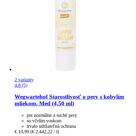
2 varianty
4.8 (5)
Wegwartehof
Starostlivosť o pery s kobylím
mliekom, Med (4,50 ml)
pre normálne a suché pery
so včelím voskom
trvalo udržateľná ochrana
€ 10,99
(€ 2.442,22 / l)