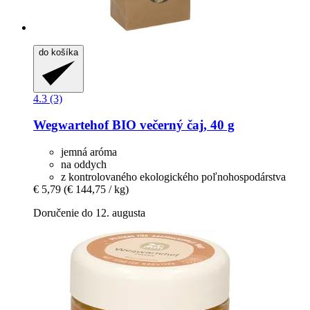
do košíka
4.3 (3)
Wegwartehof
BIO večerný čaj, 40 g
jemná aróma
na oddych
z kontrolovaného ekologického poľnohospodárstva
€ 5,79
(€ 144,75 / kg)
Doručenie do 12. augusta