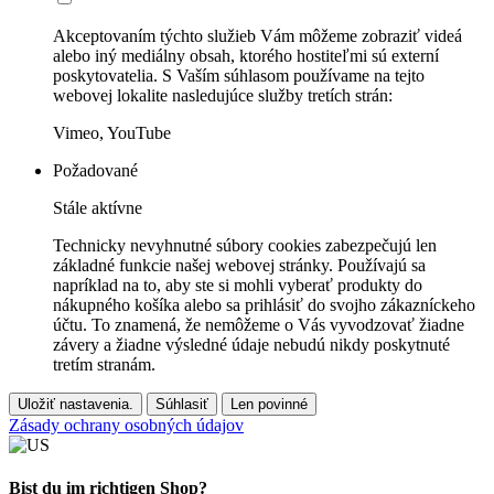
Akceptovaním týchto služieb Vám môžeme zobraziť videá
alebo iný mediálny obsah, ktorého hostiteľmi sú externí
poskytovatelia. S Vaším súhlasom používame na tejto
webovej lokalite nasledujúce služby tretích strán:
Vimeo, YouTube
Požadované
Stále aktívne
Technicky nevyhnutné súbory cookies zabezpečujú len
základné funkcie našej webovej stránky. Používajú sa
napríklad na to, aby ste si mohli vyberať produkty do
nákupného košíka alebo sa prihlásiť do svojho zákazníckeho
účtu. To znamená, že nemôžeme o Vás vyvodzovať žiadne
závery a žiadne výsledné údaje nebudú nikdy poskytnuté
tretím stranám.
Uložiť nastavenia.
Súhlasiť
Len povinné
Zásady ochrany osobných údajov
Bist du im richtigen Shop?