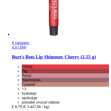
8 variantov
4.0 (294)
Burt's Bees
Lip Shimmer, Cherry (2,55 g)
Cherry
Fig
Peony
Watermelon
Caramel
+3
hydratuje
upokojuje
prírodné ovocné odtiene
€ 8,79
(€ 3.447,06 / kg)