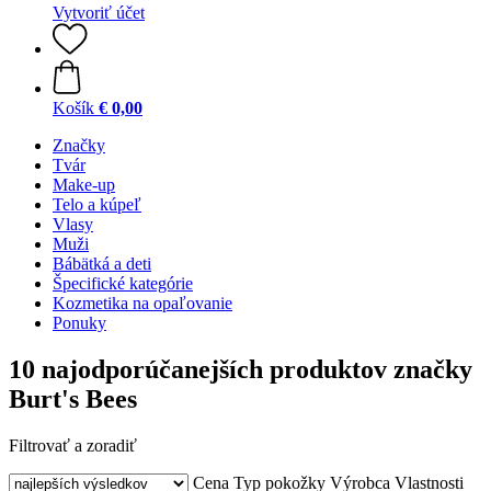
Vytvoriť účet
Košík
€ 0,00
Značky
Tvár
Make-up
Telo a kúpeľ
Vlasy
Muži
Bábätká a deti
Špecifické kategórie
Kozmetika na opaľovanie
Ponuky
10 najodporúčanejších produktov značky
Burt's Bees
Filtrovať a zoradiť
Cena
Typ pokožky
Výrobca
Vlastnosti