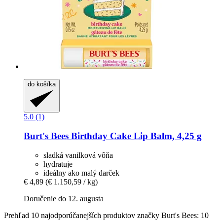
do košíka
5.0 (1)
Burt's Bees
Birthday Cake Lip Balm, 4,25 g
sladká vanilková vôňa
hydratuje
ideálny ako malý darček
€ 4,89
(€ 1.150,59 / kg)
Doručenie do 12. augusta
Prehľad 10 najodporúčanejších produktov značky Burt's Bees: 10