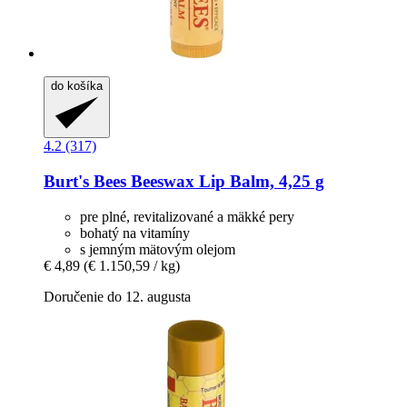
do košíka
4.2 (317)
Burt's Bees
Beeswax Lip Balm, 4,25 g
pre plné, revitalizované a mäkké pery
bohatý na vitamíny
s jemným mätovým olejom
€ 4,89
(€ 1.150,59 / kg)
Doručenie do 12. augusta