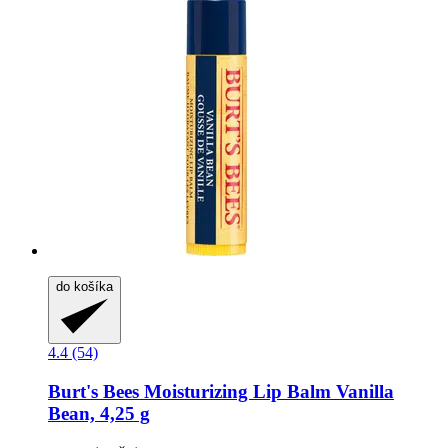
do košíka
4.4 (54)
Burt's Bees
Moisturizing Lip Balm Vanilla
Bean, 4,25 g