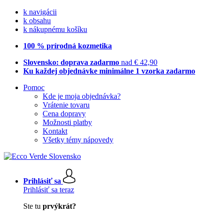
k navigácii
k obsahu
k nákupnému košíku
100 % prírodná kozmetika
Slovensko: doprava zadarmo
nad € 42,90
Ku každej objednávke minimálne 1 vzorka zadarmo
Pomoc
Kde je moja objednávka?
Vrátenie tovaru
Cena dopravy
Možnosti platby
Kontakt
Všetky témy nápovedy
Prihlásiť sa
Prihlásiť sa teraz
Ste tu
prvýkrát?