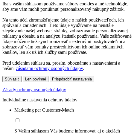
Iba s vaším súhlasom používame súbory cookies a iné technológie,
aby sme vám mohli ponúknuť personalizovaný nákupný zážitok.
Na tento účel zhromažďujeme údaje o našich používateľoch, ich
správaní a zariadeniach. Tieto údaje využívame na neustále
zlepšovanie našej webovej stránky, zobrazovanie personalizovanej
reklamy a obsahu a na analýzu štatistík používania. Vaše zašifrované
údaje môžeme tiež synchronizovať s externými poskytovateľmi a
zobrazovať vám ponuky prostredníctvom ich online reklamných
kanálov, len ak už ich služby sami používate.
Pred udelením súhlasu sa, prosím, oboznámte s nastaveniami a
našimi
zásadami ochrany osobných údajov
.
Súhlasiť
Len povinné
Prispôsobiť nastavenia
Zásady ochrany osobných údajov
Individuálne nastavenia ochrany údajov
Marketing per Customer-Match
S Vaším súhlasom Vás budeme informovať aj o akciách