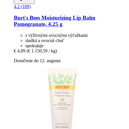
4.2 (189)
Burt's Bees
Moisturizing Lip Balm
Pomegranate, 4.25 g
s výživnými ovocnými výťažkami
sladká a ovocná chuť
upokojuje
€ 4,89
(€ 1.150,59 / kg)
Doručenie do 12. augusta