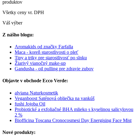
produktov
Všetky ceny vr. DPH
Váš výber
Z nášho blogu:
Aromakids od značky Farfalla
Maca - koreň starostlivosti o pleť
Tipy a triky pre starostlivosť po slnku
Žiarivý vianočný make-up
Gandusha - oil pulling pre zdravie zubov
Objavte v obchode Ecco Verde:
alviana Naturkosmetik
Veganboost Saténová obliečka na vankúš
fushi Jojoba Oil
Probiotické a exfoliačné BHA mlieko s kyselinou salicylovou
2 %
Biofficina Toscana Cronocosmesi Day Energising Face Mist
Nové produkty: