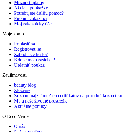
Možnosti platby
Akcie a poukážky
Potrebujete ďalšiu pomoc?
Firemní zákazníci
Môj zákaznícky účet
Moje konto
Prihlásiť sa
Registrovať sa
Zabudli ste heslo?
Kde je moja zásielka?
Uplatniť poukaz
Zaujímavosti
beauty blog
Zloženie
Zoznam najznámejších certifikátov na prírodnú kozmetiku
My a naše životné prostredie
Aktuálne ponuky
O Ecco Verde
O nás
Naša spoločnosť