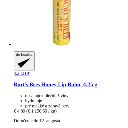
do košíka
4.2 (219)
Burt's Bees
Honey Lip Balm, 4,25 g
obsahuje dôležité živiny
hydratuje
pre mäkké a zdravé pery
€ 4,89
(€ 1.150,59 / kg)
Doručenie do 12. augusta