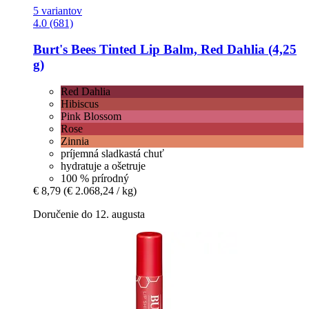
5 variantov
4.0 (681)
Burt's Bees
Tinted Lip Balm, Red Dahlia (4,25
g)
Red Dahlia
Hibiscus
Pink Blossom
Rose
Zinnia
príjemná sladkastá chuť
hydratuje a ošetruje
100 % prírodný
€ 8,79
(€ 2.068,24 / kg)
Doručenie do 12. augusta