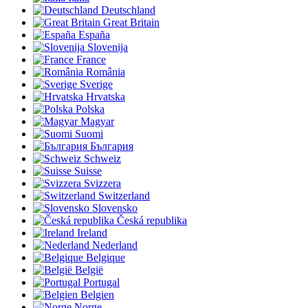
Deutschland
Great Britain
España
Slovenija
France
România
Sverige
Hrvatska
Polska
Magyar
Suomi
България
Schweiz
Suisse
Svizzera
Switzerland
Slovensko
Česká republika
Ireland
Nederland
Belgique
België
Portugal
Belgien
Norge