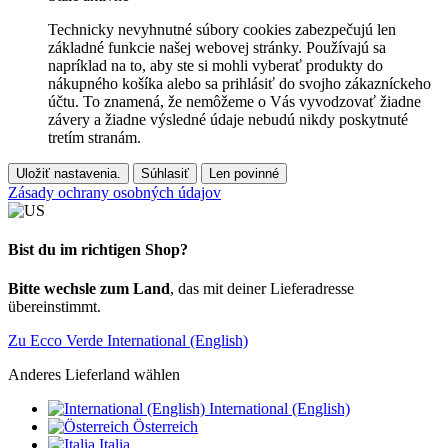
Technicky nevyhnutné súbory cookies zabezpečujú len
základné funkcie našej webovej stránky. Používajú sa
napríklad na to, aby ste si mohli vyberať produkty do
nákupného košíka alebo sa prihlásiť do svojho zákazníckeho
účtu. To znamená, že nemôžeme o Vás vyvodzovať žiadne
závery a žiadne výsledné údaje nebudú nikdy poskytnuté
tretím stranám.
Uložiť nastavenia.
Súhlasiť
Len povinné
Zásady ochrany osobných údajov
Bist du im richtigen Shop?
Bitte wechsle zum Land
, das mit deiner Lieferadresse
übereinstimmt.
Zu Ecco Verde International (English)
Anderes Lieferland wählen
International (English)
Österreich
Italia