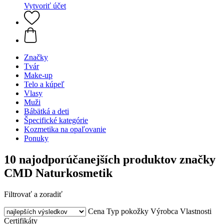
Vytvoriť účet
Značky
Tvár
Make-up
Telo a kúpeľ
Vlasy
Muži
Bábätká a deti
Špecifické kategórie
Kozmetika na opaľovanie
Ponuky
10 najodporúčanejších produktov značky
CMD Naturkosmetik
Filtrovať a zoradiť
Cena
Typ pokožky
Výrobca
Vlastnosti
Certifikáty