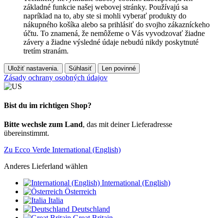
základné funkcie našej webovej stránky. Používajú sa
napríklad na to, aby ste si mohli vyberať produkty do
nákupného košíka alebo sa prihlásiť do svojho zákazníckeho
účtu. To znamená, že nemôžeme o Vás vyvodzovať žiadne
závery a žiadne výsledné údaje nebudú nikdy poskytnuté
tretím stranám.
Uložiť nastavenia.
Súhlasiť
Len povinné
Zásady ochrany osobných údajov
Bist du im richtigen Shop?
Bitte wechsle zum Land
, das mit deiner Lieferadresse
übereinstimmt.
Zu Ecco Verde International (English)
Anderes Lieferland wählen
International (English)
Österreich
Italia
Deutschland
Great Britain