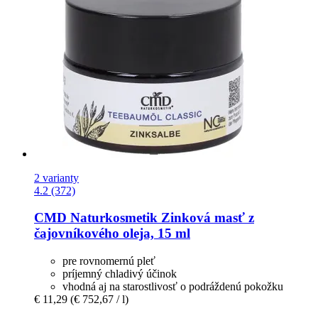
2 varianty
4.2 (372)
CMD Naturkosmetik
Zinková masť z
čajovníkového oleja, 15 ml
pre rovnomernú pleť
príjemný chladivý účinok
vhodná aj na starostlivosť o podráždenú pokožku
€ 11,29
(€ 752,67 / l)