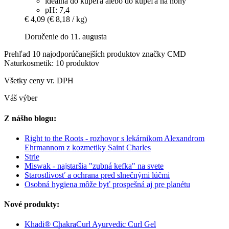
ideálna do kúpeľa alebo do kúpeľa na nohy
pH: 7,4
€ 4,09
(€ 8,18 / kg)
Doručenie do 11. augusta
Prehľad 10 najodporúčanejších produktov značky CMD
Naturkosmetik: 10 produktov
Všetky ceny vr. DPH
Váš výber
Z nášho blogu:
Right to the Roots - rozhovor s lekárnikom Alexandrom
Ehrmannom z kozmetiky Saint Charles
Strie
Miswak - najstaršia "zubná kefka" na svete
Starostlivosť a ochrana pred slnečnými lúčmi
Osobná hygiena môže byť prospešná aj pre planétu
Nové produkty:
Khadi® ChakraCurl Ayurvedic Curl Gel