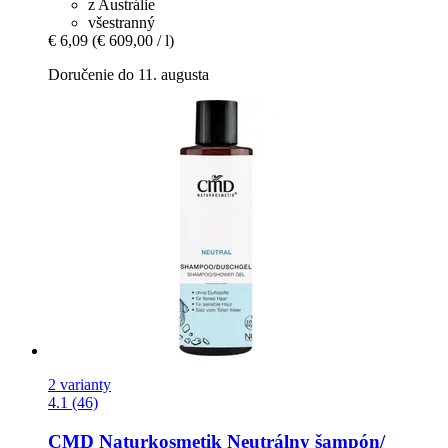
z Austrálie
všestranný
€ 6,09
(€ 609,00 / l)
Doručenie do 11. augusta
2 varianty
4.1 (46)
CMD Naturkosmetik
Neutrálny šampón/