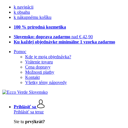
k navigácii
k obsahu
k nákupnému košíku
100 % prírodná kozmetika
Slovensko: doprava zadarmo
nad € 42,90
Ku každej objednávke minimálne 1 vzorka zadarmo
Pomoc
Kde je moja objednávka?
Vrátenie tovaru
Cena dopravy
Možnosti platby
Kontakt
Všetky témy nápovedy
Prihlásiť sa
Prihlásiť sa teraz
Ste tu
prvýkrát?