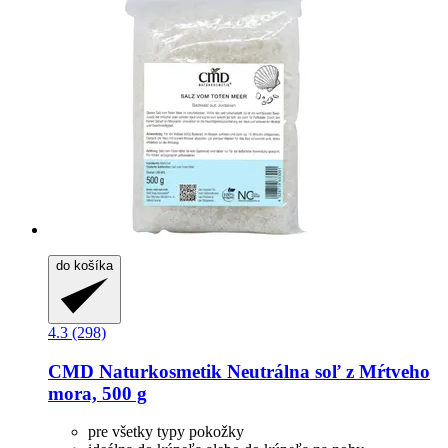
do košíka
4.3 (298)
CMD Naturkosmetik
Neutrálna soľ z Mŕtveho
mora, 500 g
pre všetky typy pokožky