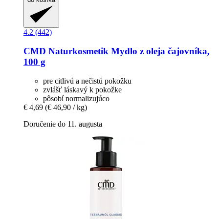
4.2 (442)
CMD Naturkosmetik
Mydlo z oleja čajovníka,
100 g
pre citlivú a nečistú pokožku
zvlášť láskavý k pokožke
pôsobí normalizujúco
€ 4,69
(€ 46,90 / kg)
Doručenie do 11. augusta