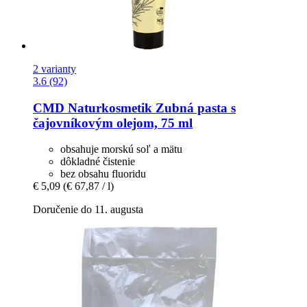
2 varianty
3.6 (92)
CMD Naturkosmetik
Zubná pasta s
čajovníkovým olejom, 75 ml
obsahuje morskú soľ a mätu
dôkladné čistenie
bez obsahu fluoridu
€ 5,09
(€ 67,87 / l)
Doručenie do 11. augusta