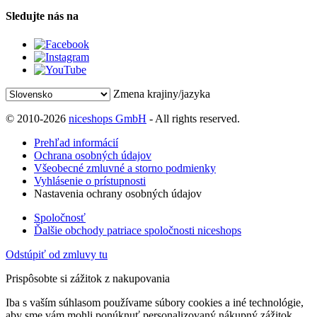
Sledujte nás na
Zmena krajiny/jazyka
© 2010-2026
niceshops GmbH
- All rights reserved.
Prehľad informácií
Ochrana osobných údajov
Všeobecné zmluvné a storno podmienky
Vyhlásenie o prístupnosti
Nastavenia ochrany osobných údajov
Spoločnosť
Ďalšie obchody patriace spoločnosti niceshops
Odstúpiť od zmluvy tu
Prispôsobte si zážitok z nakupovania
Iba s vaším súhlasom používame súbory cookies a iné technológie,
aby sme vám mohli ponúknuť personalizovaný nákupný zážitok.