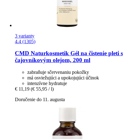
3 varianty
4.4 (1305)
CMD Naturkosmetik
Gél na čistenie pleti s
čajovníkovým olejom, 200 ml
zabraňuje sčervenaniu pokožky
má osviežujúci a upokojujúci účinok
intenzívne hydratuje
€ 11,19
(€ 55,95 / l)
Doručenie do 11. augusta