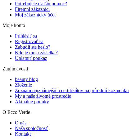
Potrebujete ďalšiu pomoc?
Firemní zákazníci
Môj zákaznícky účet
Moje konto
Prihlásiť sa
Registrovať sa
Zabudli ste heslo?
Kde je moja zásielka?
Uplatniť poukaz
Zaujímavosti
beauty blog
Zloženie
Zoznam najznámejších certifikátov na prírodnú kozmetiku
My a naše životné prostredie
Aktuálne ponuky
O Ecco Verde
O nás
Naša spoločnosť
Kontakt