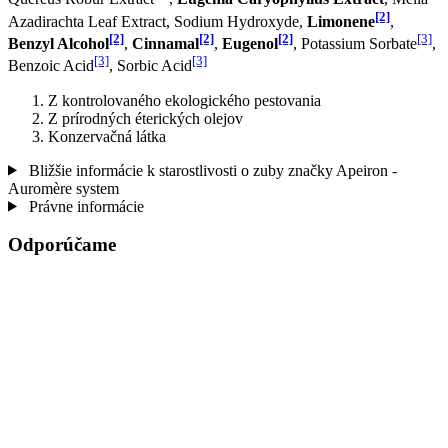
[2]
Azadirachta Leaf Extract, Sodium Hydroxyde,
Limonene
,
[2]
[2]
[2]
[3]
Benzyl Alcohol
,
Cinnamal
,
Eugenol
, Potassium Sorbate
,
[3]
[3]
Benzoic Acid
, Sorbic Acid
Z kontrolovaného ekologického pestovania
Z prírodných éterických olejov
Konzervačná látka
Bližšie informácie k starostlivosti o zuby značky Apeiron -
Auromère system
Právne informácie
Odporúčame