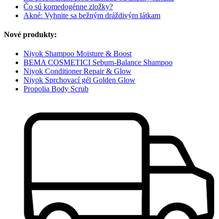
Čo sú komedogénne zložky?
Akné: Vyhnite sa bežným dráždivým látkam
Nové produkty:
Niyok Shampoo Moisture & Boost
BEMA COSMETICI Sebum-Balance Shampoo
Niyok Conditioner Repair & Glow
Niyok Sprchovací gél Golden Glow
Propolia Body Scrub