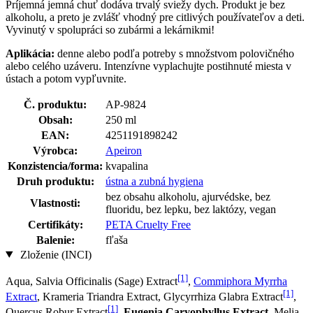
Príjemná jemná chuť dodáva trvalý sviežy dych. Produkt je bez
alkoholu, a preto je zvlášť vhodný pre citlivých používateľov a deti.
Vyvinutý v spolupráci so zubármi a lekárnikmi!
Aplikácia:
denne alebo podľa potreby s množstvom polovičného
alebo celého uzáveru. Intenzívne vyplachujte postihnuté miesta v
ústach a potom vypľuvnite.
Č. produktu:
AP-9824
Obsah:
250 ml
EAN:
4251191898242
Výrobca:
Apeiron
Konzistencia/forma:
kvapalina
Druh produktu:
ústna a zubná hygiena
bez obsahu alkoholu, ajurvédske, bez
Vlastnosti:
fluoridu, bez lepku, bez laktózy, vegan
Certifikáty:
PETA Cruelty Free
Balenie:
fľaša
Zloženie (INCI)
[1]
Aqua, Salvia Officinalis (Sage) Extract
,
Commiphora Myrrha
[1]
Extract
, Krameria Triandra Extract, Glycyrrhiza Glabra Extract
,
[1]
Quercus Robur Extract
,
Eugenia Caryophyllus Extract
, Melia