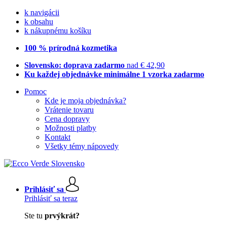
k navigácii
k obsahu
k nákupnému košíku
100 % prírodná kozmetika
Slovensko: doprava zadarmo
nad € 42,90
Ku každej objednávke minimálne 1 vzorka zadarmo
Pomoc
Kde je moja objednávka?
Vrátenie tovaru
Cena dopravy
Možnosti platby
Kontakt
Všetky témy nápovedy
Prihlásiť sa
Prihlásiť sa teraz
Ste tu
prvýkrát?