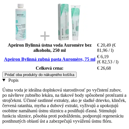
Apeiron Bylinná ústna voda Auromère bez
€ 20,49
(€
alkoholu, 250 ml
81,96 / l)
€ 6,19
Apeiron Bylinná zubná pasta Auromère, 75 ml
(€ 82,53 / l)
Celková cena:
€ 26,68
Pridať oba produkty do nákupného košíka
Popis
Ústna voda je ideálna doplnková starostlivosť po vyčistení zubov,
po návšteve zubného lekára, na tlakové body spôsobené protézami a
strojčekmi. Účinné rastlinné extrakty, ako je sladké drievko, klinček,
červená ratanhia, myrha a dubový extrakt, vyživujú a upokojujú
osobitne namáhanú ústnu sliznicu a posilňujú ďasná. Stimulujú
funkciu sliznice, pôsobia proti podráždeniu, podporujú regeneráciu
postihnutých oblastí úst a zabezpečujú vyváženú ústnu flóru.