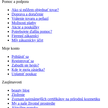
Pomoc a podpora
Ako si môžem objednať tovar?
Doprava a doručenie
Vrátenie tovaru a peňazí
Možnosti platby
Akcie a poukážky
Potrebujete ďalšiu pomoc?
Firemní zákazníci
Môj zákaznícky účet
Moje konto
Prihlásiť sa
Registrovať sa
Zabudli ste heslo?
Kde je moja zásielka?
Uplatniť poukaz
Zaujímavosti
beauty blog
Zloženie
Zoznam najznámejších certifikátov na prírodnú kozmetiku
My a naše životné prostredie
Aktuálne ponuky