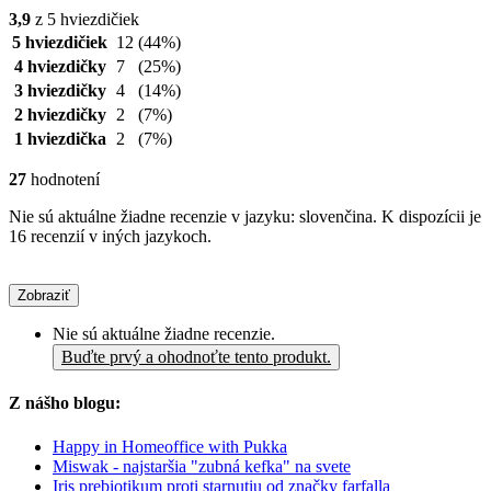
3,9
z 5 hviezdičiek
5 hviezdičiek
12
(44%)
4 hviezdičky
7
(25%)
3 hviezdičky
4
(14%)
2 hviezdičky
2
(7%)
1 hviezdička
2
(7%)
27
hodnotení
Nie sú aktuálne žiadne recenzie v jazyku: slovenčina. K dispozícii je
16 recenzií v iných jazykoch.
Zobraziť
Nie sú aktuálne žiadne recenzie.
Buďte prvý a ohodnoťte tento produkt.
Z nášho blogu:
Happy in Homeoffice with Pukka
Miswak - najstaršia "zubná kefka" na svete
Iris prebiotikum proti starnutiu od značky farfalla