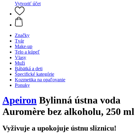
Vytvoriť účet
Značky
Tvár
Make-up
Telo a kúpeľ
Vlasy
Muži
Bábätká a deti
Špecifické kategórie
Kozmetika na opaľovanie
Ponuky
Apeiron
Bylinná ústna voda
Auromère bez alkoholu, 250 ml
Vyživuje a upokojuje ústnu sliznicu!