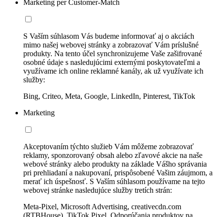
Marketing per Customer-Match
S Vaším súhlasom Vás budeme informovať aj o akciách
mimo našej webovej stránky a zobrazovať Vám príslušné
produkty. Na tento účel synchronizujeme Vaše zašifrované
osobné údaje s nasledujúcimi externými poskytovateľmi a
využívame ich online reklamné kanály, ak už využívate ich
služby:
Bing, Criteo, Meta, Google, LinkedIn, Pinterest, TikTok
Marketing
Akceptovaním týchto služieb Vám môžeme zobrazovať
reklamy, sponzorovaný obsah alebo zľavové akcie na naše
webové stránky alebo produkty na základe Vášho správania
pri prehliadaní a nakupovaní, prispôsobené Vašim záujmom, a
merať ich úspešnosť. S Vaším súhlasom používame na tejto
webovej stránke nasledujúce služby tretích strán:
Meta-Pixel, Microsoft Advertising, creativecdn.com
(RTBHouse), TikTok Pixel, Odporúčania produktov na