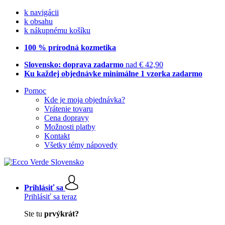
k navigácii
k obsahu
k nákupnému košíku
100 % prírodná kozmetika
Slovensko: doprava zadarmo
nad € 42,90
Ku každej objednávke minimálne 1 vzorka zadarmo
Pomoc
Kde je moja objednávka?
Vrátenie tovaru
Cena dopravy
Možnosti platby
Kontakt
Všetky témy nápovedy
Prihlásiť sa
Prihlásiť sa teraz
Ste tu
prvýkrát?