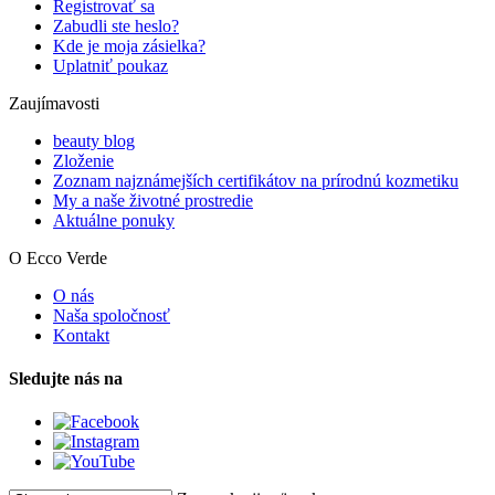
Registrovať sa
Zabudli ste heslo?
Kde je moja zásielka?
Uplatniť poukaz
Zaujímavosti
beauty blog
Zloženie
Zoznam najznámejších certifikátov na prírodnú kozmetiku
My a naše životné prostredie
Aktuálne ponuky
O Ecco Verde
O nás
Naša spoločnosť
Kontakt
Sledujte nás na