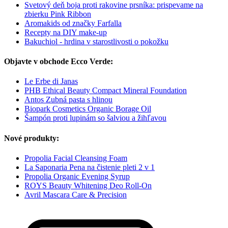
Svetový deň boja proti rakovine prsníka: prispevame na
zbierku Pink Ribbon
Aromakids od značky Farfalla
Recepty na DIY make-up
Bakuchiol - hrdina v starostlivosti o pokožku
Objavte v obchode Ecco Verde:
Le Erbe di Janas
PHB Ethical Beauty Compact Mineral Foundation
Antos Zubná pasta s hlinou
Biopark Cosmetics Organic Borage Oil
Šampón proti lupinám so šalviou a žihľavou
Nové produkty:
Propolia Facial Cleansing Foam
La Saponaria Pena na čistenie pleti 2 v 1
Propolia Organic Evening Syrup
ROYS Beauty Whitening Deo Roll-On
Avril Mascara Care & Precision