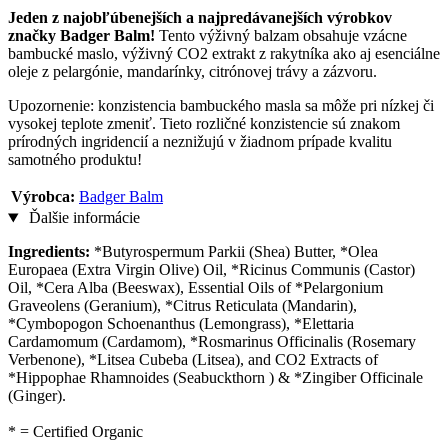
Jeden z najobľúbenejších a najpredávanejších výrobkov
značky Badger Balm!
Tento výživný balzam obsahuje vzácne
bambucké maslo, výživný CO2 extrakt z rakytníka ako aj esenciálne
oleje z pelargónie, mandarínky, citrónovej trávy a zázvoru.
Upozornenie: konzistencia bambuckého masla sa môže pri nízkej či
vysokej teplote zmeniť. Tieto rozličné konzistencie sú znakom
prírodných ingridencií a neznižujú v žiadnom prípade kvalitu
samotného produktu!
Výrobca:
Badger Balm
Ďalšie informácie
Ingredients:
*Butyrospermum Parkii (Shea) Butter, *Olea
Europaea (Extra Virgin Olive) Oil, *Ricinus Communis (Castor)
Oil, *Cera Alba (Beeswax), Essential Oils of *Pelargonium
Graveolens (Geranium), *Citrus Reticulata (Mandarin),
*Cymbopogon Schoenanthus (Lemongrass), *Elettaria
Cardamomum (Cardamom), *Rosmarinus Officinalis (Rosemary
Verbenone), *Litsea Cubeba (Litsea), and CO2 Extracts of
*Hippophae Rhamnoides (Seabuckthorn ) & *Zingiber Officinale
(Ginger).
* = Certified Organic