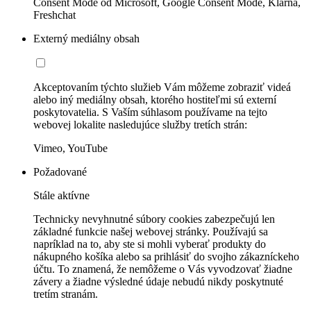
Consent Mode od Microsoft, Google Consent Mode, Klarna,
Freshchat
Externý mediálny obsah
Akceptovaním týchto služieb Vám môžeme zobraziť videá
alebo iný mediálny obsah, ktorého hostiteľmi sú externí
poskytovatelia. S Vaším súhlasom používame na tejto
webovej lokalite nasledujúce služby tretích strán:
Vimeo, YouTube
Požadované
Stále aktívne
Technicky nevyhnutné súbory cookies zabezpečujú len
základné funkcie našej webovej stránky. Používajú sa
napríklad na to, aby ste si mohli vyberať produkty do
nákupného košíka alebo sa prihlásiť do svojho zákazníckeho
účtu. To znamená, že nemôžeme o Vás vyvodzovať žiadne
závery a žiadne výsledné údaje nebudú nikdy poskytnuté
tretím stranám.