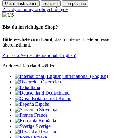
Uložiť nastavenia.
Súhlasiť
Len povinné
Zásady ochrany osobných údajov
Bist du im richtigen Shop?
Bitte wechsle zum Land
, das mit deiner Lieferadresse
übereinstimmt.
Zu Ecco Verde International (English)
Anderes Lieferland wählen
International (English)
Österreich
Italia
Deutschland
Great Britain
España
Slovenija
France
România
Sverige
Hrvatska
Polska