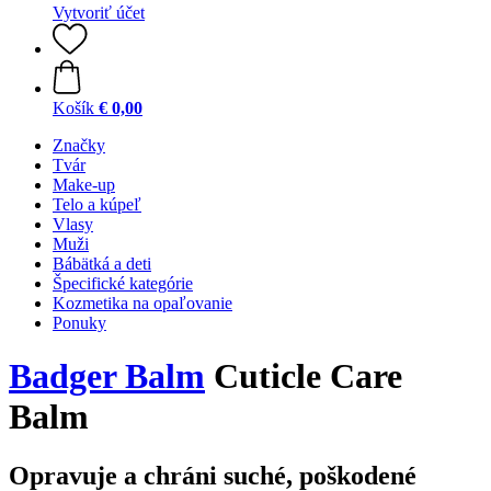
Vytvoriť účet
Košík
€ 0,00
Značky
Tvár
Make-up
Telo a kúpeľ
Vlasy
Muži
Bábätká a deti
Špecifické kategórie
Kozmetika na opaľovanie
Ponuky
Badger Balm
Cuticle Care
Balm
Opravuje a chráni suché, poškodené