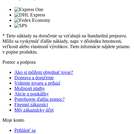
* Tieto náklady na doručenie sa vzťahujú na štandardnú prepravu.
Môžu sa vyskytnúť ďalšie náklady, napr. v dôsledku hmotnosti,
veľkosti alebo vlastností výrobkov. Tieto informácie nájdete priamo
v popise produktu.
Pomoc a podpora
Ako si môžem objednať tovar?
Doprava a doručenie
Vrátenie tovaru a peňazí
Možnosti platby
Akcie a poukážky
Potrebujete ďalšiu pomoc?
Firemní zákazníci
Môj zákaznícky účet
Moje konto
Prihlásiť sa