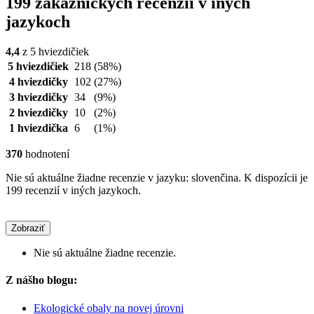
199 zákazníckych recenzií v iných
jazykoch
4,4
z 5 hviezdičiek
5 hviezdičiek
218
(58%)
4 hviezdičky
102
(27%)
3 hviezdičky
34
(9%)
2 hviezdičky
10
(2%)
1 hviezdička
6
(1%)
370
hodnotení
Nie sú aktuálne žiadne recenzie v jazyku: slovenčina. K dispozícii je
199 recenzií v iných jazykoch.
Zobraziť
Nie sú aktuálne žiadne recenzie.
Z nášho blogu:
Ekologické obaly na novej úrovni