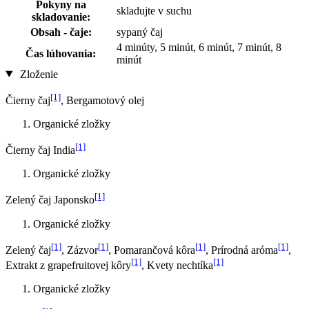
Pokyny na
skladujte v suchu
skladovanie:
Obsah - čaje:
sypaný čaj
4 minúty, 5 minút, 6 minút, 7 minút, 8
Čas lúhovania:
minút
Zloženie
[1]
Čierny čaj
, Bergamotový olej
Organické zložky
[1]
Čierny čaj India
Organické zložky
[1]
Zelený čaj Japonsko
Organické zložky
[1]
[1]
[1]
[1]
Zelený čaj
, Zázvor
, Pomarančová kôra
, Prírodná aróma
,
[1]
[1]
Extrakt z grapefruitovej kôry
, Kvety nechtíka
Organické zložky