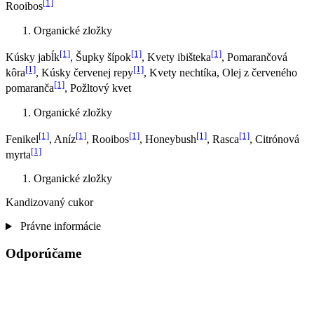
[1]
Rooibos
Organické zložky
[1]
[1]
[1]
Kúsky jabĺk
, Šupky šípok
, Kvety ibišteka
, Pomarančová
[1]
[1]
kôra
, Kúsky červenej repy
, Kvety nechtíka, Olej z červeného
[1]
pomaranča
, Požltový kvet
Organické zložky
[1]
[1]
[1]
[1]
[1]
Fenikel
, Aníz
, Rooibos
, Honeybush
, Rasca
, Citrónová
[1]
myrta
Organické zložky
Kandizovaný cukor
Právne informácie
Odporúčame