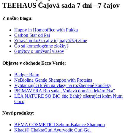
TEEHAUS Čajová sada 7 dní - 7 čajov
Z nášho blogu:
Happy in Homeoffice with Pukka
Carbon Star od Pai
Zdravá pokožka aj v tej najväčšej zime
Čo sú komedogénne zložky?
6 mýtov o umývaní vlasov
Objavte v obchode Ecco Verde:
Badger Balm
NeBiolina Gentle Shampoo with Proteins
Vyhladzujúci krém na vlasy na rozštiepené končeky
PRIMAVERA Bio sada „Voňavá domáca lekárnička"
LÉA NATURE SO BiO étic Ľahký ošetrujúci krém Nutri
Coco
Nové produkty:
BEMA COSMETICI Sebum-Balance Shampoo
Khadi® ChakraCurl Ayurvedic Curl Gel