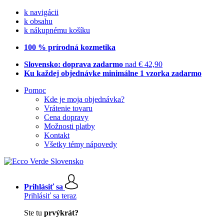
k navigácii
k obsahu
k nákupnému košíku
100 % prírodná kozmetika
Slovensko: doprava zadarmo
nad € 42,90
Ku každej objednávke minimálne 1 vzorka zadarmo
Pomoc
Kde je moja objednávka?
Vrátenie tovaru
Cena dopravy
Možnosti platby
Kontakt
Všetky témy nápovedy
Prihlásiť sa
Prihlásiť sa teraz
Ste tu
prvýkrát?