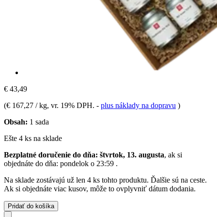
€ 43,49
(
€ 167,27 / kg
, vr. 19% DPH.
-
plus náklady na dopravu
)
Obsah:
1 sada
Ešte 4 ks na sklade
Bezplatné doručenie do dňa: štvrtok, 13. augusta
, ak si
objednáte do dňa:
pondelok o 23:59
.
Na sklade zostávajú už len 4 ks tohto produktu. Ďalšie sú na ceste.
Ak si objednáte viac kusov, môže to ovplyvniť dátum dodania.
Pridať do košíka