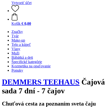
Vytvoriť účet
Košík
€ 0,00
Značky
Tvár
Make-up
Telo a kúpeľ
Vlasy
Muži
Bábätká a deti
Špecifické kategórie
Kozmetika na opaľovanie
Ponuky
DEMMERS TEEHAUS
Čajová
sada 7 dní - 7 čajov
Chuťová cesta za poznaním sveta čaju