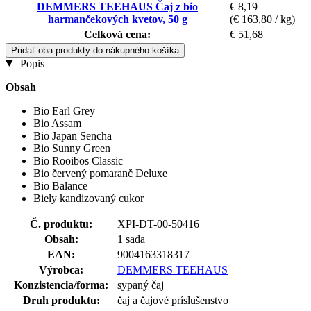
DEMMERS TEEHAUS Čaj z bio
€ 8,19
harmančekových kvetov, 50 g
(€ 163,80 / kg)
Celková cena:
€ 51,68
Pridať oba produkty do nákupného košíka
Popis
Obsah
Bio Earl Grey
Bio Assam
Bio Japan Sencha
Bio Sunny Green
Bio Rooibos Classic
Bio červený pomaranč Deluxe
Bio Balance
Biely kandizovaný cukor
Č. produktu:
XPI-DT-00-50416
Obsah:
1 sada
EAN:
9004163318317
Výrobca:
DEMMERS TEEHAUS
Konzistencia/forma:
sypaný čaj
Druh produktu:
čaj a čajové príslušenstvo