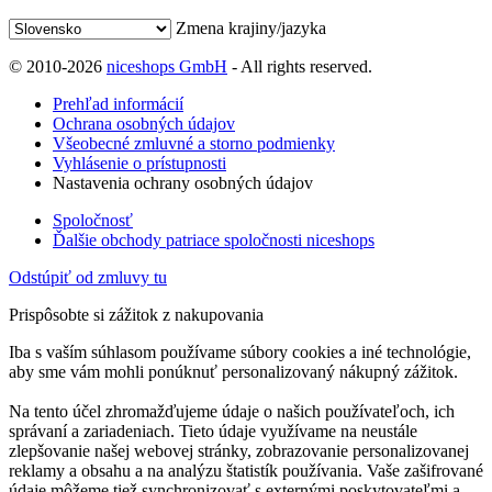
Zmena krajiny/jazyka
© 2010-2026
niceshops GmbH
- All rights reserved.
Prehľad informácií
Ochrana osobných údajov
Všeobecné zmluvné a storno podmienky
Vyhlásenie o prístupnosti
Nastavenia ochrany osobných údajov
Spoločnosť
Ďalšie obchody patriace spoločnosti niceshops
Odstúpiť od zmluvy tu
Prispôsobte si zážitok z nakupovania
Iba s vaším súhlasom používame súbory cookies a iné technológie,
aby sme vám mohli ponúknuť personalizovaný nákupný zážitok.
Na tento účel zhromažďujeme údaje o našich používateľoch, ich
správaní a zariadeniach. Tieto údaje využívame na neustále
zlepšovanie našej webovej stránky, zobrazovanie personalizovanej
reklamy a obsahu a na analýzu štatistík používania. Vaše zašifrované
údaje môžeme tiež synchronizovať s externými poskytovateľmi a