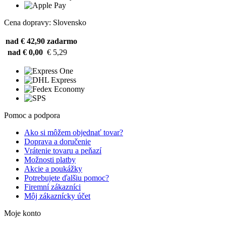
Cena dopravy: Slovensko
nad € 42,90
zadarmo
nad € 0,00
€ 5,29
Pomoc a podpora
Ako si môžem objednať tovar?
Doprava a doručenie
Vrátenie tovaru a peňazí
Možnosti platby
Akcie a poukážky
Potrebujete ďalšiu pomoc?
Firemní zákazníci
Môj zákaznícky účet
Moje konto