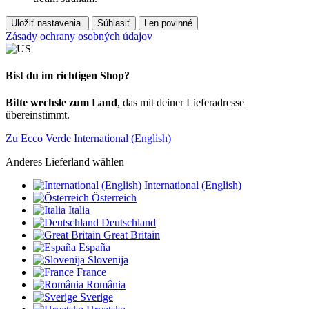
Uložiť nastavenia.
Súhlasiť
Len povinné
Zásady ochrany osobných údajov
Bist du im richtigen Shop?
Bitte wechsle zum Land
, das mit deiner Lieferadresse
übereinstimmt.
Zu Ecco Verde International (English)
Anderes Lieferland wählen
International (English)
Österreich
Italia
Deutschland
Great Britain
España
Slovenija
France
România
Sverige