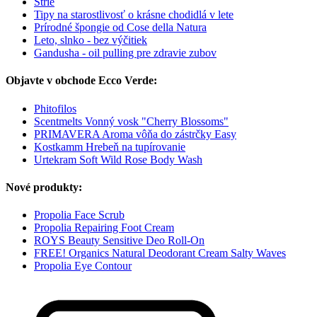
Strie
Tipy na starostlivosť o krásne chodidlá v lete
Prírodné špongie od Cose della Natura
Leto, slnko - bez výčitiek
Gandusha - oil pulling pre zdravie zubov
Objavte v obchode Ecco Verde:
Phitofilos
Scentmelts Vonný vosk "Cherry Blossoms"
PRIMAVERA Aroma vôňa do zástrčky Easy
Kostkamm Hrebeň na tupírovanie
Urtekram Soft Wild Rose Body Wash
Nové produkty:
Propolia Face Scrub
Propolia Repairing Foot Cream
ROYS Beauty Sensitive Deo Roll-On
FREE! Organics Natural Deodorant Cream Salty Waves
Propolia Eye Contour