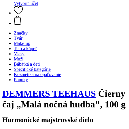
Vytvoriť účet
Značky
Tvár
Make-up
Telo a kúpeľ
Vlasy
Muži
Bábätká a deti
Špecifické kategórie
Kozmetika na opaľovanie
Ponuky
DEMMERS TEEHAUS
Čierny
čaj „Malá nočná hudba", 100 g
Harmonické majstrovské dielo