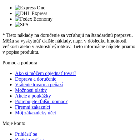
* Tieto náklady na doručenie sa vzťahujú na štandardnú prepravu.
Môžu sa vyskytnúť ďalšie náklady, napr. v dôsledku hmotnosti,
veľkosti alebo vlastností výrobkov. Tieto informácie nájdete priamo
v popise produktu.
Pomoc a podpora
Ako si môžem objednať tovar?
Doprava a doručenie
Vrátenie tovaru a peňazí
Možnosti platby
Akcie a poukážky
Potrebujete ďalšiu pomoc?
Firemní zákazníci
Môj zákaznícky účet
Moje konto
Prihlásiť sa
Registrovať sa