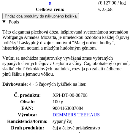
g
(€ 127,90 / kg)
Celková cena:
€ 23,68
Pridať oba produkty do nákupného košíka
Popis
Táto elegantná plechová dóza, inšpirovaná svetoznámou serenádou
Wolfganga Amadea Mozarta, je umeleckou ozdobou každej čajovej
poličky! Láskyplný dizajn s motívmi "Malej nočnej hudby",
historickými notami a mladým hudobným géniom.
Vnútri sa nachádza majstrovsky vyvážená zmes vybraných
sypaných čiernych čajov z Cejlonu a Číny. Čaj, obohatený o jemnú,
sladkú chuť čokoládových praliniek, rozvíja po zaliatí nádherne
plnú šálku s jemnou vôňou.
Dávkovanie:
4 - 5 čajových lyžičiek na liter.
Č. produktu:
XPI-DT-00-08708
Obsah:
100 g
EAN:
9004163087084
Výrobca:
DEMMERS TEEHAUS
Konzistencia/forma:
sypaný čaj
Druh produktu:
čaj a čajové príslušenstvo