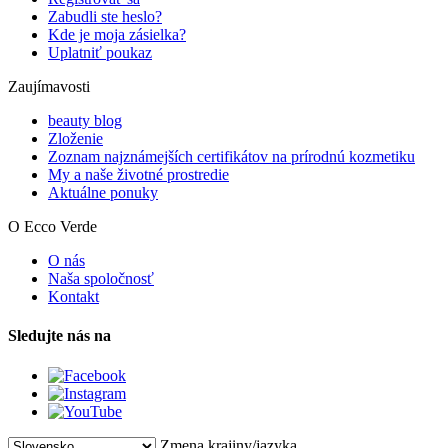
Zabudli ste heslo?
Kde je moja zásielka?
Uplatniť poukaz
Zaujímavosti
beauty blog
Zloženie
Zoznam najznámejších certifikátov na prírodnú kozmetiku
My a naše životné prostredie
Aktuálne ponuky
O Ecco Verde
O nás
Naša spoločnosť
Kontakt
Sledujte nás na
Zmena krajiny/jazyka