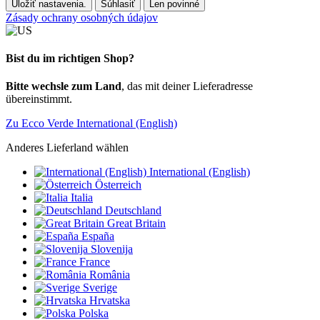
Uložiť nastavenia.
Súhlasiť
Len povinné
Zásady ochrany osobných údajov
Bist du im richtigen Shop?
Bitte wechsle zum Land
, das mit deiner Lieferadresse
übereinstimmt.
Zu Ecco Verde International (English)
Anderes Lieferland wählen
International (English)
Österreich
Italia
Deutschland
Great Britain
España
Slovenija
France
România
Sverige
Hrvatska
Polska