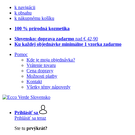
k navigácii
k obsahu
k nákupnému košíku
100 % prírodná kozmetika
Slovensko: doprava zadarmo
nad € 42,90
Ku každej objednávke minimálne 1 vzorka zadarmo
Pomoc
Kde je moja objednávka?
Vrátenie tovaru
Cena dopravy
Možnosti platby
Kontakt
Všetky témy nápovedy
Prihlásiť sa
Prihlásiť sa teraz
Ste tu
prvýkrát?