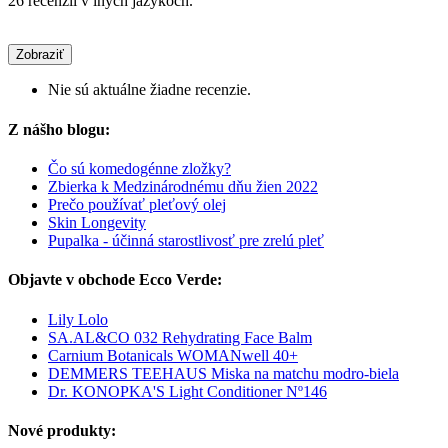
26 recenzií v iných jazykoch.
Zobraziť
Nie sú aktuálne žiadne recenzie.
Z nášho blogu:
Čo sú komedogénne zložky?
Zbierka k Medzinárodnému dňu žien 2022
Prečo používať pleťový olej
Skin Longevity
Pupalka - účinná starostlivosť pre zrelú pleť
Objavte v obchode Ecco Verde:
Lily Lolo
SA.AL&CO 032 Rehydrating Face Balm
Carnium Botanicals WOMANwell 40+
DEMMERS TEEHAUS Miska na matchu modro-biela
Dr. KONOPKA'S Light Conditioner Nº146
Nové produkty: