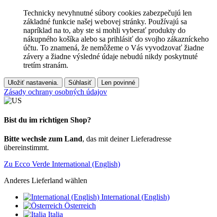
Technicky nevyhnutné súbory cookies zabezpečujú len
základné funkcie našej webovej stránky. Používajú sa
napríklad na to, aby ste si mohli vyberať produkty do
nákupného košíka alebo sa prihlásiť do svojho zákazníckeho
účtu. To znamená, že nemôžeme o Vás vyvodzovať žiadne
závery a žiadne výsledné údaje nebudú nikdy poskytnuté
tretím stranám.
Uložiť nastavenia.
Súhlasiť
Len povinné
Zásady ochrany osobných údajov
Bist du im richtigen Shop?
Bitte wechsle zum Land
, das mit deiner Lieferadresse
übereinstimmt.
Zu Ecco Verde International (English)
Anderes Lieferland wählen
International (English)
Österreich
Italia