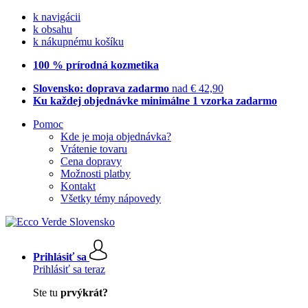
k navigácii
k obsahu
k nákupnému košíku
100 % prírodná kozmetika
Slovensko: doprava zadarmo
nad € 42,90
Ku každej objednávke minimálne 1 vzorka zadarmo
Pomoc
Kde je moja objednávka?
Vrátenie tovaru
Cena dopravy
Možnosti platby
Kontakt
Všetky témy nápovedy
Prihlásiť sa
Prihlásiť sa teraz
Ste tu
prvýkrát?