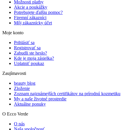
Možnosti platby
Akcie a poukážky
Potrebujete ďalšiu pomoc?
Firemní zákazníci
Môj zákaznícky účet
Moje konto
Prihlásiť sa
Registrovať sa
Zabudli ste heslo?
Kde je moja zásielka?
Uplatniť poukaz
Zaujímavosti
beauty blog
Zloženie
Zoznam najznámejších certifikátov na prírodnú kozmetiku
My a naše životné prostredie
Aktuálne ponuky
O Ecco Verde
O nás
Naša spoločnosť