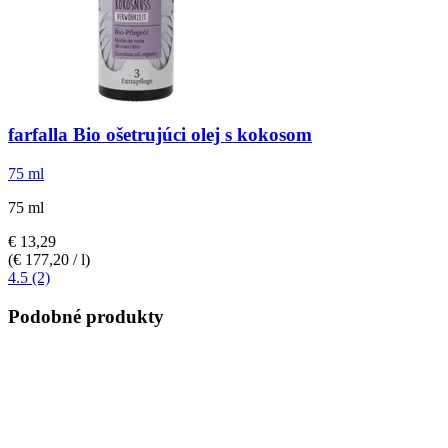
farfalla
Bio ošetrujúci olej s kokosom
75 ml
75 ml
€ 13,29
(€ 177,20 / l)
4.5 (2)
Podobné produkty