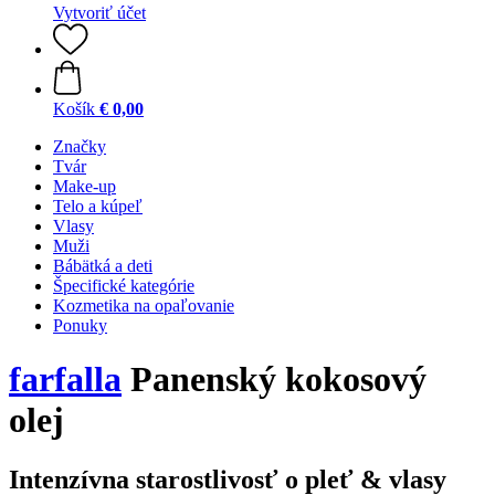
Vytvoriť účet
Košík
€ 0,00
Značky
Tvár
Make-up
Telo a kúpeľ
Vlasy
Muži
Bábätká a deti
Špecifické kategórie
Kozmetika na opaľovanie
Ponuky
farfalla
Panenský kokosový
olej
Intenzívna starostlivosť o pleť & vlasy