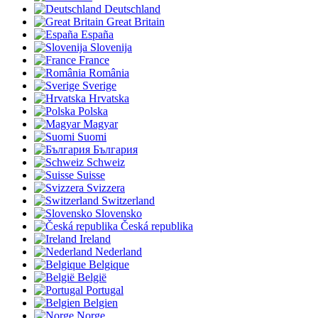
Deutschland
Great Britain
España
Slovenija
France
România
Sverige
Hrvatska
Polska
Magyar
Suomi
България
Schweiz
Suisse
Svizzera
Switzerland
Slovensko
Česká republika
Ireland
Nederland
Belgique
België
Portugal
Belgien
Norge