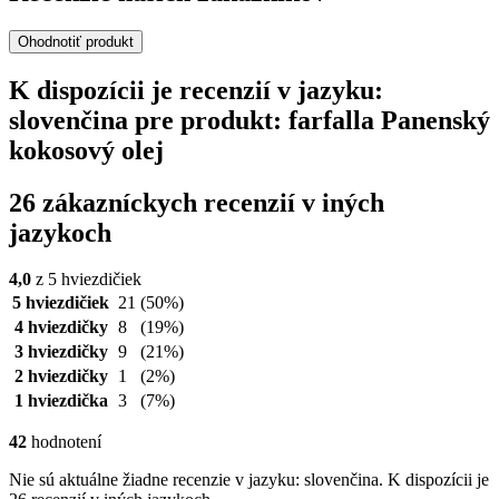
Ohodnotiť produkt
K dispozícii je recenzií v jazyku:
slovenčina pre produkt: farfalla Panenský
kokosový olej
26 zákazníckych recenzií v iných
jazykoch
4,0
z 5 hviezdičiek
5 hviezdičiek
21
(50%)
4 hviezdičky
8
(19%)
3 hviezdičky
9
(21%)
2 hviezdičky
1
(2%)
1 hviezdička
3
(7%)
42
hodnotení
Nie sú aktuálne žiadne recenzie v jazyku: slovenčina. K dispozícii je