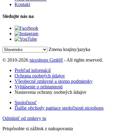
Kontakt
Sledujte nás na
Zmena krajiny/jazyka
© 2010-2026
niceshops GmbH
- All rights reserved.
Prehľad informácií
Ochrana osobných údajov
Všeobecné zmluvné a storno podmienky
Vyhlásenie o prístupnosti
Nastavenia ochrany osobných údajov
Spoločnosť
Ďalšie obchody patriace spoločnosti niceshops
Odstúpiť od zmluvy tu
Prispôsobte si zážitok z nakupovania