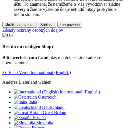
účtu. To znamená, že nemôžeme o Vás vyvodzovať žiadne
závery a žiadne výsledné údaje nebudú nikdy poskytnuté
tretím stranám.
Uložiť nastavenia.
Súhlasiť
Len povinné
Zásady ochrany osobných údajov
Bist du im richtigen Shop?
Bitte wechsle zum Land
, das mit deiner Lieferadresse
übereinstimmt.
Zu Ecco Verde International (English)
Anderes Lieferland wählen
International (English)
Österreich
Italia
Deutschland
Great Britain
España
Slovenija
France