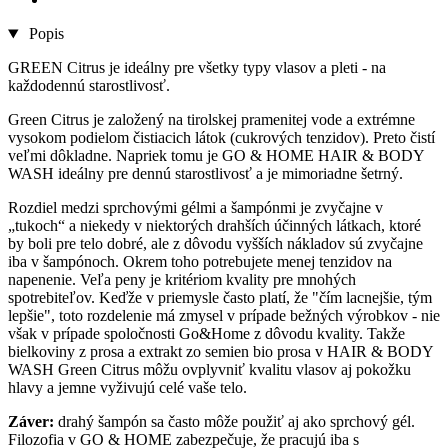
Popis
GREEN Citrus je ideálny pre všetky typy vlasov a pleti - na
každodennú starostlivosť.
Green Citrus je založený na tirolskej pramenitej vode a extrémne
vysokom podielom čistiacich látok (cukrových tenzidov). Preto čistí
veľmi dôkladne. Napriek tomu je GO & HOME HAIR & BODY
WASH ideálny pre dennú starostlivosť a je mimoriadne šetrný.
Rozdiel medzi sprchovými gélmi a šampónmi je zvyčajne v
„tukoch“ a niekedy v niektorých drahších účinných látkach, ktoré
by boli pre telo dobré, ale z dôvodu vyšších nákladov sú zvyčajne
iba v šampónoch. Okrem toho potrebujete menej tenzidov na
napenenie. Veľa peny je kritériom kvality pre mnohých
spotrebiteľov. Keďže v priemysle často platí, že "čím lacnejšie, tým
lepšie", toto rozdelenie má zmysel v prípade bežných výrobkov - nie
však v prípade spoločnosti Go&Home z dôvodu kvality. Takže
bielkoviny z prosa a extrakt zo semien bio prosa v HAIR & BODY
WASH Green Citrus môžu ovplyvniť kvalitu vlasov aj pokožku
hlavy a jemne vyživujú celé vaše telo.
Záver:
drahý šampón sa často môže použiť aj ako sprchový gél.
Filozofia v GO & HOME zabezpečuje, že pracujú iba s