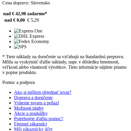
Cena dopravy: Slovensko
nad € 42,90
zadarmo*
nad € 0,00
€ 5,29
* Tieto náklady na doručenie sa vzťahujú na štandardnú prepravu.
Môžu sa vyskytnúť ďalšie náklady, napr. v dôsledku hmotnosti,
veľkosti alebo vlastností výrobkov. Tieto informácie nájdete priamo
v popise produktu.
Pomoc a podpora
Ako si môžem objednať tovar?
Doprava a doručenie
Vrátenie tovaru a peňazí
Možnosti platby
Akcie a poukážky
Potrebujete ďalšiu pomoc?
Firemní zákazníci
Môj zákaznícky účet