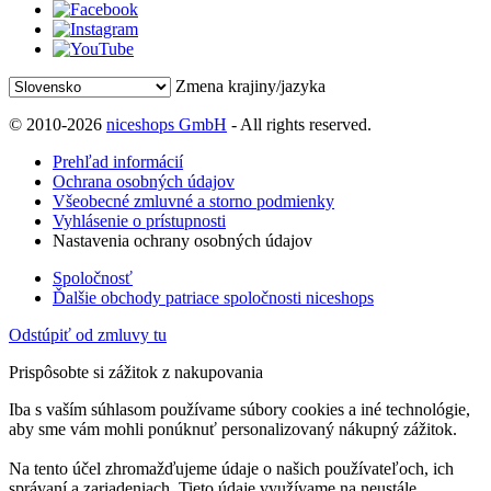
Zmena krajiny/jazyka
© 2010-2026
niceshops GmbH
- All rights reserved.
Prehľad informácií
Ochrana osobných údajov
Všeobecné zmluvné a storno podmienky
Vyhlásenie o prístupnosti
Nastavenia ochrany osobných údajov
Spoločnosť
Ďalšie obchody patriace spoločnosti niceshops
Odstúpiť od zmluvy tu
Prispôsobte si zážitok z nakupovania
Iba s vaším súhlasom používame súbory cookies a iné technológie,
aby sme vám mohli ponúknuť personalizovaný nákupný zážitok.
Na tento účel zhromažďujeme údaje o našich používateľoch, ich
správaní a zariadeniach. Tieto údaje využívame na neustále