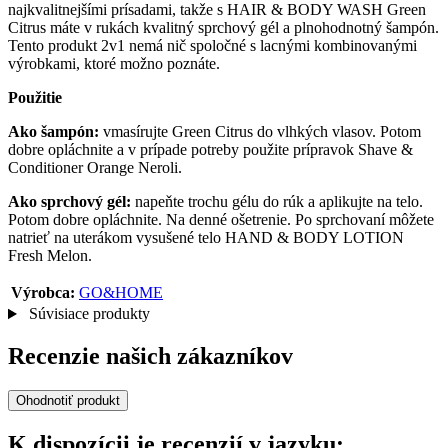
najkvalitnejšími prísadami, takže s HAIR & BODY WASH Green
Citrus máte v rukách kvalitný sprchový gél a plnohodnotný šampón.
Tento produkt 2v1 nemá nič spoločné s lacnými kombinovanými
výrobkami, ktoré možno poznáte.
Použitie
Ako šampón:
vmasírujte Green Citrus do vlhkých vlasov. Potom
dobre opláchnite a v prípade potreby použite prípravok Shave &
Conditioner Orange Neroli.
Ako sprchový gél:
napeňte trochu gélu do rúk a aplikujte na telo.
Potom dobre opláchnite. Na denné ošetrenie. Po sprchovaní môžete
natrieť na uterákom vysušené telo HAND & BODY LOTION
Fresh Melon.
Výrobca:
GO&HOME
Súvisiace produkty
Recenzie našich zákazníkov
Ohodnotiť produkt
K dispozícii je recenzií v jazyku: