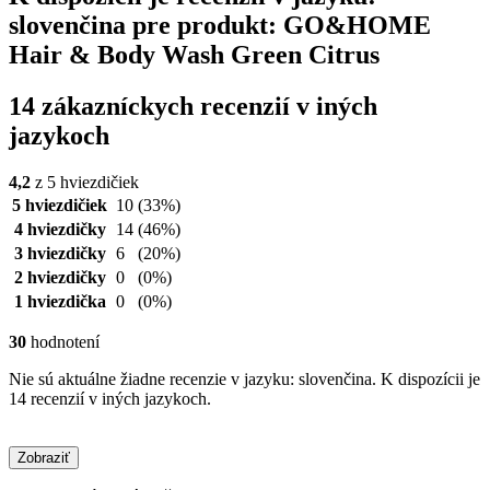
slovenčina pre produkt: GO&HOME
Hair & Body Wash Green Citrus
14 zákazníckych recenzií v iných
jazykoch
4,2
z 5 hviezdičiek
5 hviezdičiek
10
(33%)
4 hviezdičky
14
(46%)
3 hviezdičky
6
(20%)
2 hviezdičky
0
(0%)
1 hviezdička
0
(0%)
30
hodnotení
Nie sú aktuálne žiadne recenzie v jazyku: slovenčina. K dispozícii je
14 recenzií v iných jazykoch.
Zobraziť