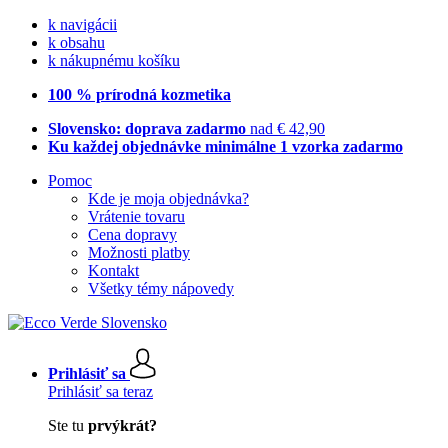
k navigácii
k obsahu
k nákupnému košíku
100 % prírodná kozmetika
Slovensko: doprava zadarmo
nad € 42,90
Ku každej objednávke minimálne 1 vzorka zadarmo
Pomoc
Kde je moja objednávka?
Vrátenie tovaru
Cena dopravy
Možnosti platby
Kontakt
Všetky témy nápovedy
Prihlásiť sa
Prihlásiť sa teraz
Ste tu
prvýkrát?