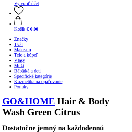
Vytvoriť účet
Košík
€ 0,00
Značky
Tvár
Make-up
Telo a kúpeľ
Vlasy
Muži
Bábätká a deti
Špecifické kategórie
Kozmetika na opaľovanie
Ponuky
GO&HOME
Hair & Body
Wash Green Citrus
Dostatočne jemný na každodennú