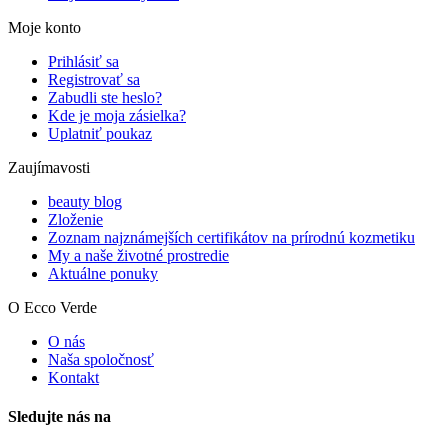
Moje konto
Prihlásiť sa
Registrovať sa
Zabudli ste heslo?
Kde je moja zásielka?
Uplatniť poukaz
Zaujímavosti
beauty blog
Zloženie
Zoznam najznámejších certifikátov na prírodnú kozmetiku
My a naše životné prostredie
Aktuálne ponuky
O Ecco Verde
O nás
Naša spoločnosť
Kontakt
Sledujte nás na