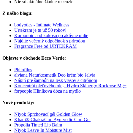
Nie sú aktuálne žiadne recenzie.
Z nášho blogu:
bodyotics - Intimate Wellness
Urtekram je tu už 50 rokov!
Karbonoir - od kokosu po aktívne uhlie
Nájdite večerný odpočinok s prírodou
Fragrance Free od URTEKRAM
Objavte v obchode Ecco Verde:
Phitofilos
alviana Naturkosmetik Deo krém bio šalvia
Náplň pre šampón na lesk vlasov s citrónom
Koncentrát pleťového oleja Hydro Skinergy Rockrose Mg+
forpeople Hliníková dóza na mydlo
Nové produkty:
Niyok Sprchovací gél Golden Glow
Khadi® ChakraCurl Ayurvedic Curl Gel
Propolia Tinted Lip Balm
Niyok Leave-In Moisture Mist