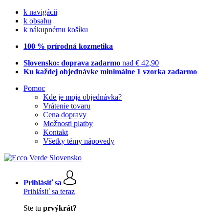
k navigácii
k obsahu
k nákupnému košíku
100 % prírodná kozmetika
Slovensko: doprava zadarmo
nad € 42,90
Ku každej objednávke minimálne 1 vzorka zadarmo
Pomoc
Kde je moja objednávka?
Vrátenie tovaru
Cena dopravy
Možnosti platby
Kontakt
Všetky témy nápovedy
Prihlásiť sa
Prihlásiť sa teraz
Ste tu
prvýkrát?