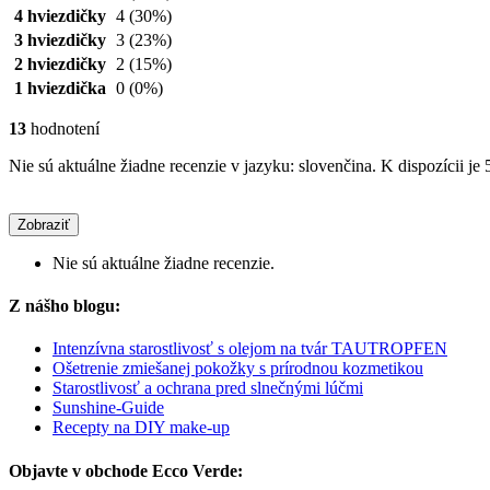
4 hviezdičky
4
(30%)
3 hviezdičky
3
(23%)
2 hviezdičky
2
(15%)
1 hviezdička
0
(0%)
13
hodnotení
Nie sú aktuálne žiadne recenzie v jazyku: slovenčina. K dispozícii je 
Zobraziť
Nie sú aktuálne žiadne recenzie.
Z nášho blogu:
Intenzívna starostlivosť s olejom na tvár TAUTROPFEN
Ošetrenie zmiešanej pokožky s prírodnou kozmetikou
Starostlivosť a ochrana pred slnečnými lúčmi
Sunshine-Guide
Recepty na DIY make-up
Objavte v obchode Ecco Verde: