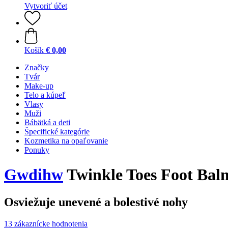
Vytvoriť účet
Košík
€ 0,00
Značky
Tvár
Make-up
Telo a kúpeľ
Vlasy
Muži
Bábätká a deti
Špecifické kategórie
Kozmetika na opaľovanie
Ponuky
Gwdihw
Twinkle Toes Foot Bal
Osviežuje unevené a bolestivé nohy
13 zákaznícke hodnotenia