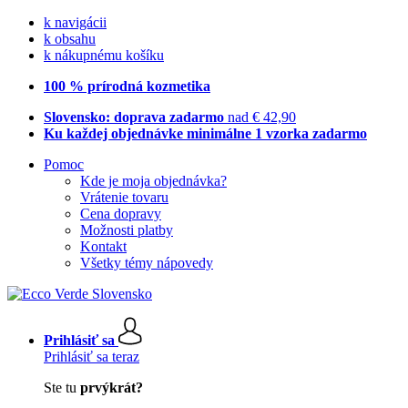
k navigácii
k obsahu
k nákupnému košíku
100 % prírodná kozmetika
Slovensko: doprava zadarmo
nad € 42,90
Ku každej objednávke minimálne 1 vzorka zadarmo
Pomoc
Kde je moja objednávka?
Vrátenie tovaru
Cena dopravy
Možnosti platby
Kontakt
Všetky témy nápovedy
Prihlásiť sa
Prihlásiť sa teraz
Ste tu
prvýkrát?