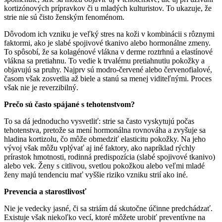
kortizónových prípravkov či u mladých kulturistov. To ukazuje, že
strie nie sú čisto ženským fenoménom.
Dôvodom ich vzniku je veľký stres na koži v kombinácii s rôznymi
faktormi, ako je slabé spojivové tkanivo alebo hormonálne zmeny.
To spôsobí, že sa kolagénové vlákna v derme roztrhnú a elastínové
vlákna sa pretiahnu. To vedie k trvalému pretiahnutiu pokožky a
objavujú sa pruhy. Najprv sú modro-červené alebo červenofialové,
časom však zosvetlia až biele a stanú sa menej viditeľnými. Proces
však nie je reverzibilný.
Prečo sú často spájané s tehotenstvom?
To sa dá jednoducho vysvetliť: strie sa často vyskytujú počas
tehotenstva, pretože sa mení hormonálna rovnováha a zvyšuje sa
hladina kortizolu, čo môže obmedziť elasticitu pokožky. Na jeho
vývoj však môžu vplývať aj iné faktory, ako napríklad rýchly
prírastok hmotnosti, rodinná predispozícia (slabé spojivové tkanivo)
alebo vek. Ženy s citlivou, svetlou pokožkou alebo veľmi mladé
ženy majú tendenciu mať vyššie riziko vzniku strií ako iné.
Prevencia a starostlivosť
Nie je vedecky jasné, či sa striám dá skutočne účinne predchádzať.
Existuje však niekoľko vecí, ktoré môžete urobiť preventívne na