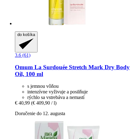
do košíka
3.6 (61)
Omum
La Surdouée Stretch Mark Dry Body
Oil, 100 ml
s jemnou vôňou
intenzívne vyživuje a posilňuje
rýchlo sa vstrebáva a nemastí
€ 40,99
(€ 409,90 / l)
Doručenie do 12. augusta