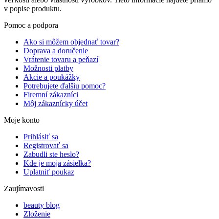
v popise produktu.
Pomoc a podpora
Ako si môžem objednať tovar?
Doprava a doručenie
Vrátenie tovaru a peňazí
Možnosti platby
Akcie a poukážky
Potrebujete ďalšiu pomoc?
Firemní zákazníci
Môj zákaznícky účet
Moje konto
Prihlásiť sa
Registrovať sa
Zabudli ste heslo?
Kde je moja zásielka?
Uplatniť poukaz
Zaujímavosti
beauty blog
Zloženie