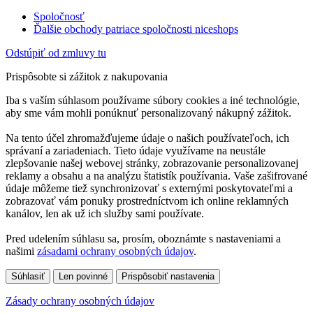
Spoločnosť
Ďalšie obchody patriace spoločnosti niceshops
Odstúpiť od zmluvy tu
Prispôsobte si zážitok z nakupovania
Iba s vaším súhlasom používame súbory cookies a iné technológie,
aby sme vám mohli ponúknuť personalizovaný nákupný zážitok.
Na tento účel zhromažďujeme údaje o našich používateľoch, ich
správaní a zariadeniach. Tieto údaje využívame na neustále
zlepšovanie našej webovej stránky, zobrazovanie personalizovanej
reklamy a obsahu a na analýzu štatistík používania. Vaše zašifrované
údaje môžeme tiež synchronizovať s externými poskytovateľmi a
zobrazovať vám ponuky prostredníctvom ich online reklamných
kanálov, len ak už ich služby sami používate.
Pred udelením súhlasu sa, prosím, oboznámte s nastaveniami a
našimi
zásadami ochrany osobných údajov
.
Súhlasiť
Len povinné
Prispôsobiť nastavenia
Zásady ochrany osobných údajov