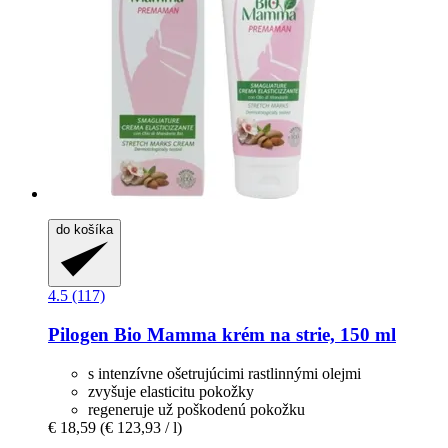
do košíka
4.5 (117)
Pilogen
Bio Mamma krém na strie, 150 ml
s intenzívne ošetrujúcimi rastlinnými olejmi
zvyšuje elasticitu pokožky
regeneruje už poškodenú pokožku
€ 18,59
(€ 123,93 / l)