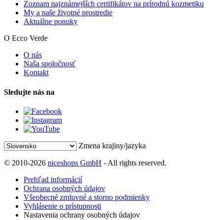
Zoznam najznámejších certifikátov na prírodnú kozmetiku
My a naše životné prostredie
Aktuálne ponuky
O Ecco Verde
O nás
Naša spoločnosť
Kontakt
Sledujte nás na
Zmena krajiny/jazyka
© 2010-2026
niceshops GmbH
- All rights reserved.
Prehľad informácií
Ochrana osobných údajov
Všeobecné zmluvné a storno podmienky
Vyhlásenie o prístupnosti
Nastavenia ochrany osobných údajov