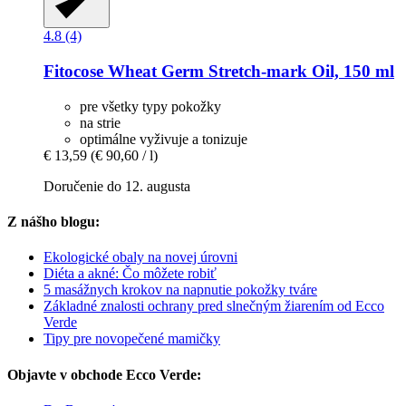
4.8 (4)
Fitocose
Wheat Germ Stretch-​mark Oil, 150 ml
pre všetky typy pokožky
na strie
optimálne vyživuje a tonizuje
€ 13,59
(€ 90,60 / l)
Doručenie do 12. augusta
Z nášho blogu:
Ekologické obaly na novej úrovni
Diéta a akné: Čo môžete robiť
5 masážnych krokov na napnutie pokožky tváre
Základné znalosti ochrany pred slnečným žiarením od Ecco
Verde
Tipy pre novopečené mamičky
Objavte v obchode Ecco Verde: