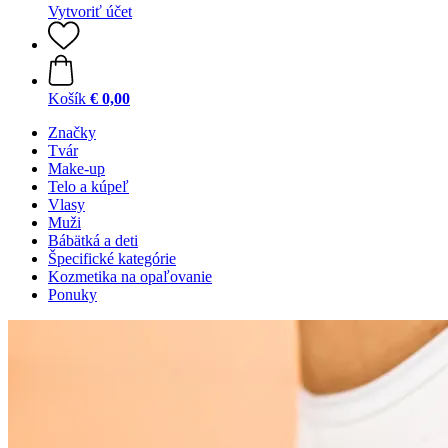
Vytvoriť účet
Košík
€ 0,00
Značky
Tvár
Make-up
Telo a kúpeľ
Vlasy
Muži
Bábätká a deti
Špecifické kategórie
Kozmetika na opaľovanie
Ponuky