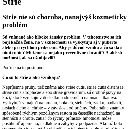
Strie
Strie nie sú choroba, nanajvýš kozmetický
problém
Sú vnímané ako hlboko ženský problém. V tehotenstve sa ich
bojí každá žena, no v skutočnosti sa vyskytujú aj v puberte
alebo pri rýchlom priberaní. Aký je dôvod vzniku a čo sa dá s
nimi robiť? Môžeme sa nejako preventívne chrániť? A aké sú
možnosti, ak sa už objavili?
Poďme na to postupne.
Čo sú to strie a ako vznikajú?
Nepríjemné pruhy, tiež známe ako striae cutis, striae cutis distensae,
striae cutis atrophicae alebo striae gravidarum, sú drobné jazvy na
koži, ktoré vznikajú v dôsledku nadmerného napínania tkaniva.
Vyskytujú sa najmä na bruchu, bokoch, stehnách, zadku, nadlaktí,
prsiach alebo aj chrbte – v závislosti od príčiny. Pubertálne známky
spôsobené rýchlym pozdĺžnym rastom sa častejšie nachádzajú na
stehnách a chrbte, zatiaľ čo rýchly prírastok hmotnosti môže
postihnúť aj brucho, nadlaktie a záhyby v podpazuší. Ako už bolo
spomenuté, strie sa môžu objaviť aj v tehotenstve, ale aj pri užívaní