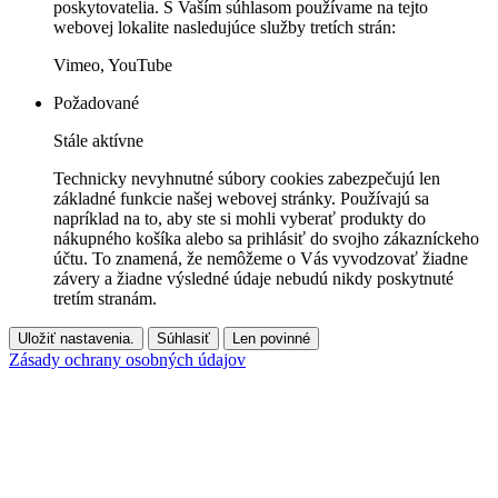
poskytovatelia. S Vaším súhlasom používame na tejto
webovej lokalite nasledujúce služby tretích strán:
Vimeo, YouTube
Požadované
Stále aktívne
Technicky nevyhnutné súbory cookies zabezpečujú len
základné funkcie našej webovej stránky. Používajú sa
napríklad na to, aby ste si mohli vyberať produkty do
nákupného košíka alebo sa prihlásiť do svojho zákazníckeho
účtu. To znamená, že nemôžeme o Vás vyvodzovať žiadne
závery a žiadne výsledné údaje nebudú nikdy poskytnuté
tretím stranám.
Uložiť nastavenia.
Súhlasiť
Len povinné
Zásady ochrany osobných údajov