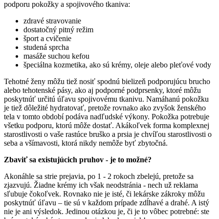
podporu pokožky a spojivového tkaniva:
zdravé stravovanie
dostatočný pitný režim
šport a cvičenie
studená sprcha
masáže suchou kefou
špeciálna kozmetika, ako sú krémy, oleje alebo pleťové vody
Tehotné ženy môžu tiež nosiť spodnú bielizeň podporujúcu brucho
alebo tehotenské pásy, ako aj podporné podprsenky, ktoré môžu
poskytnúť určitú úľavu spojivovému tkanivu. Namáhanú pokožku
je tiež dôležité hydratovať, pretože rovnako ako zvyšok ženského
tela v tomto období podáva nadľudské výkony. Pokožka potrebuje
všetku podporu, ktorú môže dostať. Akákoľvek forma komplexnej
starostlivosti o vaše rastúce bruško a prsia je chvíľou starostlivosti o
seba a všímavosti, ktorá nikdy nemôže byť zbytočná.
Zbaviť sa existujúcich pruhov - je to možné?
Akonáhle sa strie prejavia, po 1 - 2 rokoch zbelejú, pretože sa
zjazvujú. Žiadne krémy ich však neodstránia - nech už reklama
sľubuje čokoľvek. Rovnako nie je isté, či lekárske zákroky môžu
poskytnúť úľavu – tie sú v každom prípade zdĺhavé a drahé. A istý
nie je ani výsledok. Jedinou otázkou je, či je to vôbec potrebné: ste