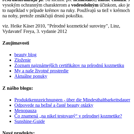
vysokým ochranným charakterom a
vodeodolným
účinkom, ako je
to napríklad v prípade krémov na ruky. Používajú sa tiež v krémoch
na nohy, pretože zmäkčujú drsnú pokožku.
viz. Heike Käser 2010, "Prírodné kozmetické suroviny", Linz,
Vydavateľ Freya, 3. vydanie 2012
Zaujímavosti
beauty blog
Zloženie
Zoznam najznámejších certifikátov na prírodnú kozmetiku
My a naše životné prostredie
Aktuálne ponuky
Z nášho blogu:
Produktkennzeichnungen - über die Mindesthaltbarkeitsdauer
Odpovede na bežné a časté beauty otázky
Menopauza
Čo znamená „na nikel testovaný“ v prírodnej kozmetike?
Sunshine-Guide
Nové produkty: