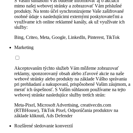
S Vaším súhlasom Vás budeme informovať aj o akciách
mimo našej webovej stránky a zobrazovať Vám príslušné
produkty. Na tento účel synchronizujeme Vaše zašifrované
osobné údaje s nasledujúcimi externými poskytovateľmi a
využívame ich online reklamné kanály, ak už využívate ich
služby:
Bing, Criteo, Meta, Google, LinkedIn, Pinterest, TikTok
Marketing
Akceptovaním týchto služieb Vám môžeme zobrazovať
reklamy, sponzorovaný obsah alebo zľavové akcie na naše
webové stránky alebo produkty na základe Vášho správania
pri prehliadaní a nakupovaní, prispôsobené Vašim záujmom, a
merať ich úspešnosť. S Vaším súhlasom používame na tejto
webovej stránke nasledujúce služby tretích strán:
Meta-Pixel, Microsoft Advertising, creativecdn.com
(RTBHouse), TikTok Pixel, Odporúčania produktov na
základe kliknutí, Ads Defender
Rozšírené sledovanie konverzií