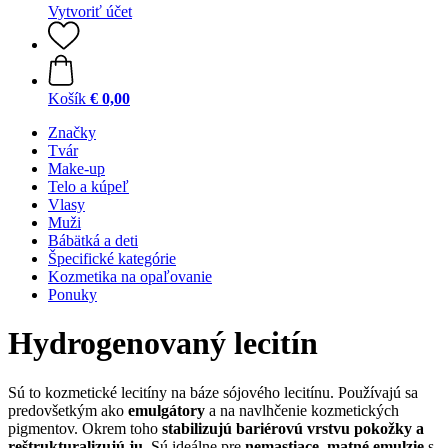
Vytvoriť účet
Košík
€ 0,00
Značky
Tvár
Make-up
Telo a kúpeľ
Vlasy
Muži
Bábätká a deti
Špecifické kategórie
Kozmetika na opaľovanie
Ponuky
Hydrogenovaný lecitín
Sú to kozmetické lecitíny na báze sójového lecitínu. Používajú sa
predovšetkým ako
emulgátory
a na navlhčenie kozmetických
pigmentov. Okrem toho
stabilizujú bariérovú vrstvu pokožky a
reštrukturalizujú ju
. Sú ideálne pre
nemastiace, matné emulzie
s