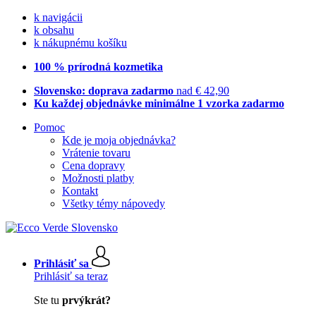
k navigácii
k obsahu
k nákupnému košíku
100 % prírodná kozmetika
Slovensko: doprava zadarmo
nad € 42,90
Ku každej objednávke minimálne 1 vzorka zadarmo
Pomoc
Kde je moja objednávka?
Vrátenie tovaru
Cena dopravy
Možnosti platby
Kontakt
Všetky témy nápovedy
Prihlásiť sa
Prihlásiť sa teraz
Ste tu
prvýkrát?