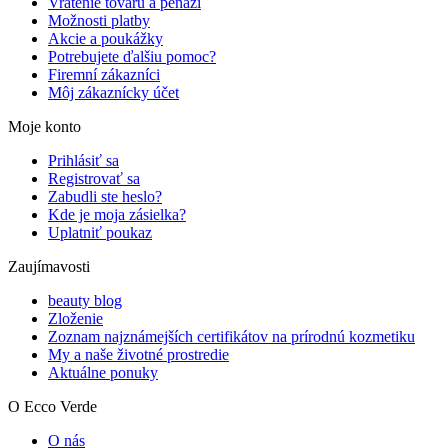
Vrátenie tovaru a peňazí
Možnosti platby
Akcie a poukážky
Potrebujete ďalšiu pomoc?
Firemní zákazníci
Môj zákaznícky účet
Moje konto
Prihlásiť sa
Registrovať sa
Zabudli ste heslo?
Kde je moja zásielka?
Uplatniť poukaz
Zaujímavosti
beauty blog
Zloženie
Zoznam najznámejších certifikátov na prírodnú kozmetiku
My a naše životné prostredie
Aktuálne ponuky
O Ecco Verde
O nás