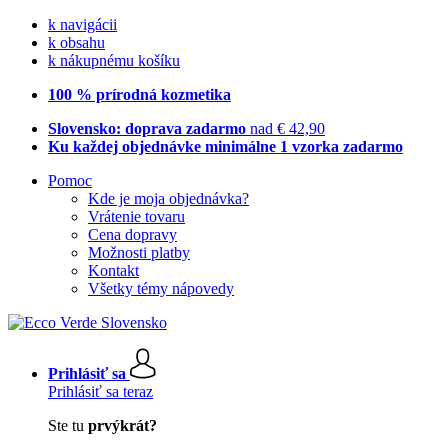
k navigácii
k obsahu
k nákupnému košíku
100 % prírodná kozmetika
Slovensko: doprava zadarmo
nad € 42,90
Ku každej objednávke minimálne 1 vzorka zadarmo
Pomoc
Kde je moja objednávka?
Vrátenie tovaru
Cena dopravy
Možnosti platby
Kontakt
Všetky témy nápovedy
Prihlásiť sa
Prihlásiť sa teraz
Ste tu
prvýkrát?