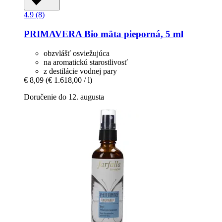
4.9 (8)
PRIMAVERA
Bio mäta pieporná, 5 ml
obzvlášť osviežujúca
na aromatickú starostlivosť
z destilácie vodnej pary
€ 8,09
(€ 1.618,00 / l)
Doručenie do 12. augusta