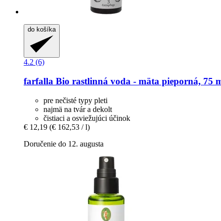
do košíka
4.2 (6)
farfalla
Bio rastlinná voda -​ mäta pieporná, 75 
pre nečisté typy pleti
najmä na tvár a dekolt
čistiaci a osviežujúci účinok
€ 12,19
(€ 162,53 / l)
Doručenie do 12. augusta