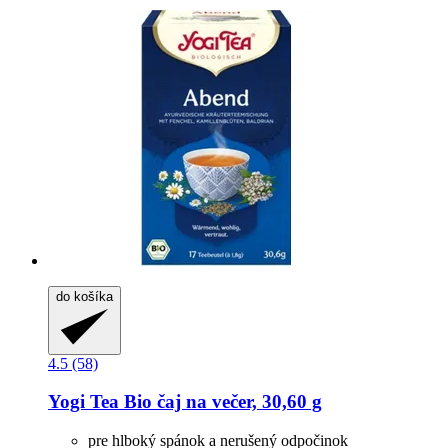
do košíka
4.5 (58)
Yogi Tea
Bio čaj na večer, 30,60 g
pre hlboký spánok a nerušený odpočinok