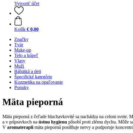
Vytvoriť účet
Košík
€ 0,00
Značky
Tvár
Make-up
Telo a kúpeľ
Vlasy
Muži
Bábätká a deti
Špecifické kategórie
Kozmetika na opaľovanie
Ponuky
Mäta pieporná
Mäta pieporná z čeľade hluchavkovité sa nachádza na celom svete. 
a v prípravkoch na
ústnu hygienu
pôsobí proti zlému dychu. Môže sa
V
aromaterapii
mäta pieporná posilňuje nervy a podporuje koncentr