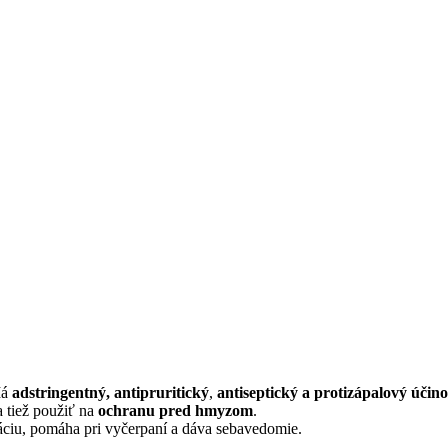
Má
adstringentný, antipruritický
,
antiseptický a protizápalový účin
 tiež použiť na
ochranu pred hmyzom
.
áciu, pomáha pri vyčerpaní a dáva sebavedomie.