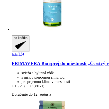
do košíka
4.4 (16)
PRIMAVERA
Bio sprej do miestnosti „Čerstvý 
svieža a bylinná vôňa
s mätou piepornou a myrtou
pre príjemnú klímu v miestnosti
€ 15,29
(€ 305,80 / l)
Doručenie do 12. augusta