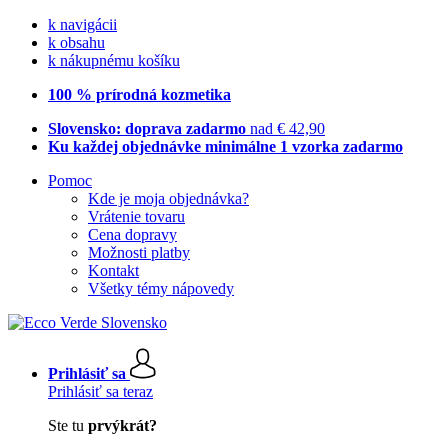
k navigácii
k obsahu
k nákupnému košíku
100 % prírodná kozmetika
Slovensko: doprava zadarmo
nad € 42,90
Ku každej objednávke minimálne 1 vzorka zadarmo
Pomoc
Kde je moja objednávka?
Vrátenie tovaru
Cena dopravy
Možnosti platby
Kontakt
Všetky témy nápovedy
Prihlásiť sa
Prihlásiť sa teraz
Ste tu
prvýkrát?