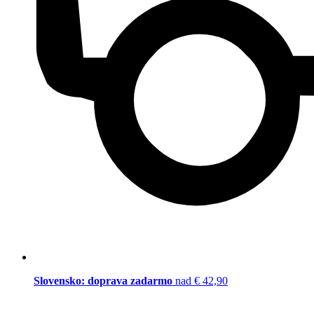
Slovensko: doprava zadarmo
nad € 42,90