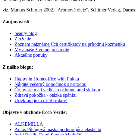
viz. Markus Schirner 2002, "Arómové oleje", Schirner Verlag, Darms
Zaujímavosti
beauty blog
Zloženie
Zoznam najznámejších certifikátov na prírodnú kozmetiku
My a naše životné prostredie
Aktuálne ponuky
Z nášho blogu:
Happy in Homeoffice with Pukka
Nájdite večerný odpočinok s prírodou
Čo by ste mali vedieť o ochrane pred slnkom
Zdravá pokožka - otázka spánku
Urtekram je tu už 50 rokov!
Objavte v obchode Ecco Verde:
ALKEMILLA
Antos Pílingová maska podporujúca elasticitu
fushi Really Good Stretch Mark Oil