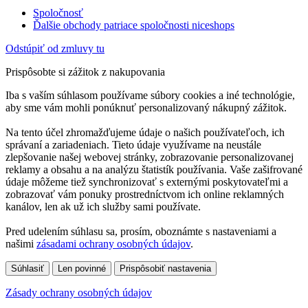
Spoločnosť
Ďalšie obchody patriace spoločnosti niceshops
Odstúpiť od zmluvy tu
Prispôsobte si zážitok z nakupovania
Iba s vaším súhlasom používame súbory cookies a iné technológie,
aby sme vám mohli ponúknuť personalizovaný nákupný zážitok.
Na tento účel zhromažďujeme údaje o našich používateľoch, ich
správaní a zariadeniach. Tieto údaje využívame na neustále
zlepšovanie našej webovej stránky, zobrazovanie personalizovanej
reklamy a obsahu a na analýzu štatistík používania. Vaše zašifrované
údaje môžeme tiež synchronizovať s externými poskytovateľmi a
zobrazovať vám ponuky prostredníctvom ich online reklamných
kanálov, len ak už ich služby sami používate.
Pred udelením súhlasu sa, prosím, oboznámte s nastaveniami a
našimi
zásadami ochrany osobných údajov
.
Súhlasiť
Len povinné
Prispôsobiť nastavenia
Zásady ochrany osobných údajov