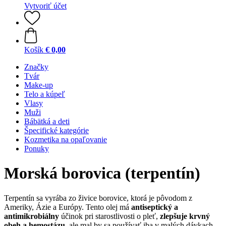
Vytvoriť účet
Košík
€ 0,00
Značky
Tvár
Make-up
Telo a kúpeľ
Vlasy
Muži
Bábätká a deti
Špecifické kategórie
Kozmetika na opaľovanie
Ponuky
Morská borovica (terpentín)
Terpentín sa vyrába zo živice borovice, ktorá je pôvodom z
Ameriky, Ázie a Európy. Tento olej má
antiseptický a
antimikrobiálny
účinok pri starostlivosti o pleť,
zlepšuje krvný
obeh a hemostázu
, ale mal by sa používať iba v malých dávkach,