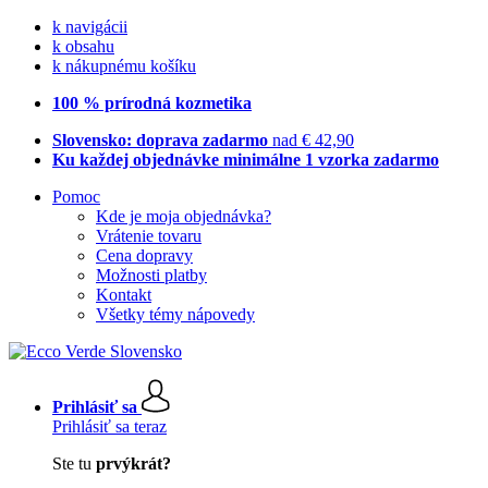
k navigácii
k obsahu
k nákupnému košíku
100 % prírodná kozmetika
Slovensko: doprava zadarmo
nad € 42,90
Ku každej objednávke minimálne 1 vzorka zadarmo
Pomoc
Kde je moja objednávka?
Vrátenie tovaru
Cena dopravy
Možnosti platby
Kontakt
Všetky témy nápovedy
Prihlásiť sa
Prihlásiť sa teraz
Ste tu
prvýkrát?