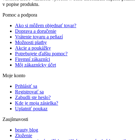
v popise produktu.
Pomoc a podpora
Ako si môžem objednať tovar?
Doprava a doručenie
Vrátenie tovaru a peňazí
Možnosti platby
Akcie a poukážky
Potrebujete ďalšiu pomoc?
Firemní zákazníci
Môj zákaznícky účet
Moje konto
Prihlásiť sa
Registrovať sa
Zabudli ste heslo?
Kde je moja zásielka?
Uplatniť poukaz
Zaujímavosti
beauty blog
Zloženie