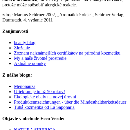
pretože môže spôsobiť alergické reakcie.
zdroj: Markus Schirner 2002, „Aromatické oleje“, Schirner Verlag,
Darmstadt, 4. vydanie 2011
Zaujímavosti
beauty blog
Zloženie
Zoznam najznámejších certifikátov na prírodnú kozmetiku
My a naše životné prostredie
Aktuálne ponuky
Z nášho blogu:
Menopauza
Urtekram je tu už 50 rokov!
Ekologické obaly na novej úrovni
Produktkennzeichnungen - über die Mindesthaltbarkeitsdauer
Tuhá kozmetika od La Saponaria
Objavte v obchode Ecco Verde:
NATURA SIBERICA