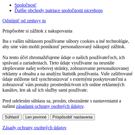
Spoločnosť
Ďalšie obchody patriace spoločnosti niceshops
Odstúpiť od zmluvy tu
Prispôsobte si zážitok z nakupovania
Iba s vaším súhlasom používame súbory cookies a iné technológie,
aby sme vám mohli ponúknuť personalizovaný nákupný zážitok.
Na tento účel zhromažďujeme údaje o našich používateľoch, ich
správaní a zariadeniach. Tieto údaje využívame na neustále
zlepšovanie našej webovej stránky, zobrazovanie personalizovanej
reklamy a obsahu a na analýzu štatistík používania. Vaše zašifrované
údaje môžeme tiež synchronizovať s externými poskytovateľmi a
zobrazovať vám ponuky prostredníctvom ich online reklamných
kanálov, len ak už ich služby sami používate.
Pred udelením súhlasu sa, prosím, oboznámte s nastaveniami a
našimi
zásadami ochrany osobných údajov
.
Súhlasiť
Len povinné
Prispôsobiť nastavenia
Zásady ochrany osobných údajov