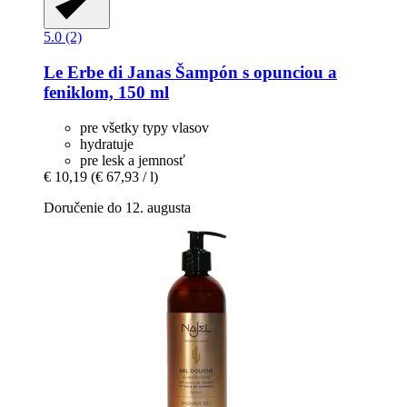
5.0 (2)
Le Erbe di Janas
Šampón s opunciou a
feniklom, 150 ml
pre všetky typy vlasov
hydratuje
pre lesk a jemnosť
€ 10,19
(€ 67,93 / l)
Doručenie do 12. augusta