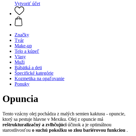
Vytvoriť účet
Značky
Tvár
Make-up
Telo a kúpeľ
Vlasy
Muži
Bábätká a deti
Špecifické kategórie
Kozmetika na opaľovanie
Ponuky
Opuncia
Tento vzácny olej pochádza z malých semien kaktusu - opuncie,
ktorý sa pestuje hlavne v Mexiku. Olej z opuncie má
reštrukturalizačný a zvlhčujúci
účinok a je optimálnou
starostlivosťou
o suchú pokožku so zlou bariérovou funkciou
.