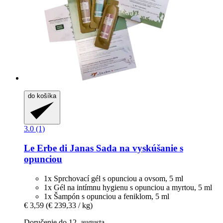
do košíka
3.0 (1)
Le Erbe di Janas
Sada na vyskúšanie s
opunciou
1x Sprchovací gél s opunciou a ovsom, 5 ml
1x Gél na intímnu hygienu s opunciou a myrtou, 5 ml
1x Šampón s opunciou a feniklom, 5 ml
€ 3,59
(€ 239,33 / kg)
Doručenie do 12. augusta