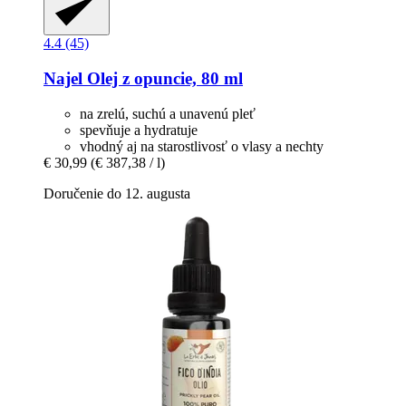
4.4 (45)
Najel
Olej z opuncie, 80 ml
na zrelú, suchú a unavenú pleť
spevňuje a hydratuje
vhodný aj na starostlivosť o vlasy a nechty
€ 30,99
(€ 387,38 / l)
Doručenie do 12. augusta