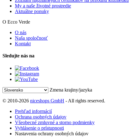
Zoznam najznámejších certifikátov na prírodnú kozmetiku
My a naše životné prostredie
Aktuálne ponuky
O Ecco Verde
O nás
Naša spoločnosť
Kontakt
Sledujte nás na
Zmena krajiny/jazyka
© 2010-2026
niceshops GmbH
- All rights reserved.
Prehľad informácií
Ochrana osobných údajov
Všeobecné zmluvné a storno podmienky
Vyhlásenie o prístupnosti
Nastavenia ochrany osobných údajov