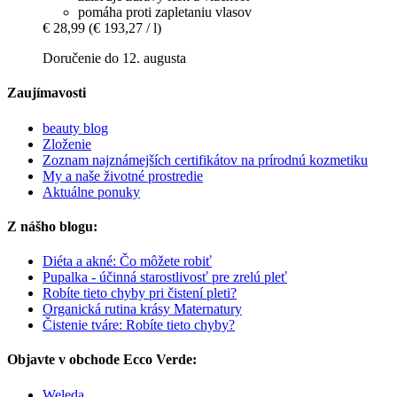
pomáha proti zapletaniu vlasov
€ 28,99
(€ 193,27 / l)
Doručenie do 12. augusta
Zaujímavosti
beauty blog
Zloženie
Zoznam najznámejších certifikátov na prírodnú kozmetiku
My a naše životné prostredie
Aktuálne ponuky
Z nášho blogu:
Diéta a akné: Čo môžete robiť
Pupalka - účinná starostlivosť pre zrelú pleť
Robíte tieto chyby pri čistení pleti?
Organická rutina krásy Maternatury
Čistenie tváre: Robíte tieto chyby?
Objavte v obchode Ecco Verde:
Weleda