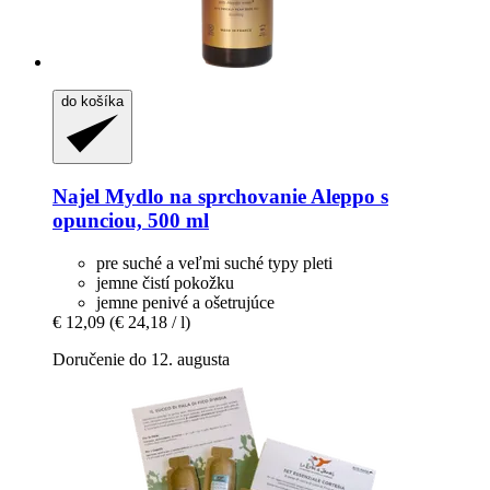
do košíka
Najel
Mydlo na sprchovanie Aleppo s
opunciou, 500 ml
pre suché a veľmi suché typy pleti
jemne čistí pokožku
jemne penivé a ošetrujúce
€ 12,09
(€ 24,18 / l)
Doručenie do 12. augusta