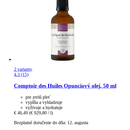
2 varianty
4.3 (15)
Comptoir des Huiles
Opunciový olej, 50 ml
pre zrelú pleť
vypĺňa a vyhladzuje
vyživuje a hydratuje
€ 46,49
(€ 929,80 / l)
Bezplatné doručenie do dňa: 12. augusta