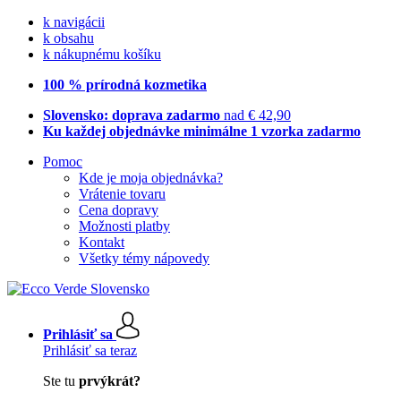
k navigácii
k obsahu
k nákupnému košíku
100 % prírodná kozmetika
Slovensko: doprava zadarmo
nad € 42,90
Ku každej objednávke minimálne 1 vzorka zadarmo
Pomoc
Kde je moja objednávka?
Vrátenie tovaru
Cena dopravy
Možnosti platby
Kontakt
Všetky témy nápovedy
Prihlásiť sa
Prihlásiť sa teraz
Ste tu
prvýkrát?