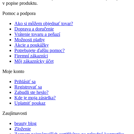
v popise produktu.
Pomoc a podpora
Ako si môžem objednať tovar?
Doprava a doručenie
Vrátenie tovaru a peňazí
Možnosti platby
Akcie a poukážky
Potrebujete ďalšiu pomoc?
Firemní zákazníci
Môj zákaznícky účet
Moje konto
Prihlásiť sa
Registrovať sa
Zabudli ste heslo?
Kde je moja zásielka?
Uplatniť poukaz
Zaujímavosti
beauty blog
Zloženie