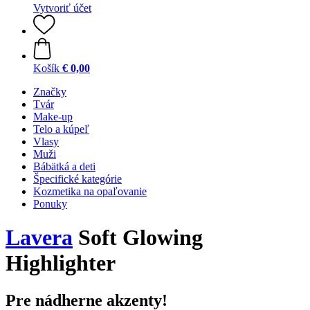
Vytvoriť účet
Košík
€ 0,00
Značky
Tvár
Make-up
Telo a kúpeľ
Vlasy
Muži
Bábätká a deti
Špecifické kategórie
Kozmetika na opaľovanie
Ponuky
Lavera
Soft Glowing
Highlighter
Pre nádherne akzenty!