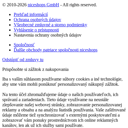
© 2010-2026
niceshops GmbH
- All rights reserved.
Prehľad informácií
Ochrana osobných údajov
Všeobecné zmluvné a storno podmienky
Vyhlásenie o prístupnosti
Nastavenia ochrany osobných údajov
Spoločnosť
Ďalšie obchody patriace spoločnosti niceshops
Odstúpiť od zmluvy tu
Prispôsobte si zážitok z nakupovania
Iba s vaším súhlasom používame súbory cookies a iné technológie,
aby sme vám mohli ponúknuť personalizovaný nákupný zážitok.
Na tento účel zhromažďujeme údaje o našich používateľoch, ich
správaní a zariadeniach. Tieto údaje využívame na neustále
zlepšovanie našej webovej stránky, zobrazovanie personalizovanej
reklamy a obsahu a na analýzu štatistík používania. Vaše zašifrované
údaje môžeme tiež synchronizovať s externými poskytovateľmi a
zobrazovať vám ponuky prostredníctvom ich online reklamných
kanálov, len ak už ich služby sami používate.