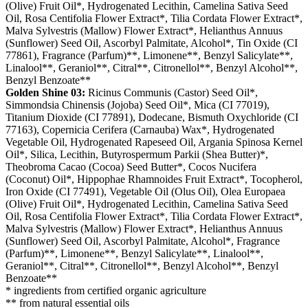
(Olive) Fruit Oil*, Hydrogenated Lecithin, Camelina Sativa Seed
Oil, Rosa Centifolia Flower Extract*, Tilia Cordata Flower Extract*,
Malva Sylvestris (Mallow) Flower Extract*, Helianthus Annuus
(Sunflower) Seed Oil, Ascorbyl Palmitate, Alcohol*, Tin Oxide (CI
77861), Fragrance (Parfum)**, Limonene**, Benzyl Salicylate**,
Linalool**, Geraniol**, Citral**, Citronellol**, Benzyl Alcohol**,
Benzyl Benzoate**
Golden Shine 03:
Ricinus Communis (Castor) Seed Oil*,
Simmondsia Chinensis (Jojoba) Seed Oil*, Mica (CI 77019),
Titanium Dioxide (CI 77891), Dodecane, Bismuth Oxychloride (CI
77163), Copernicia Cerifera (Carnauba) Wax*, Hydrogenated
Vegetable Oil, Hydrogenated Rapeseed Oil, Argania Spinosa Kernel
Oil*, Silica, Lecithin, Butyrospermum Parkii (Shea Butter)*,
Theobroma Cacao (Cocoa) Seed Butter*, Cocos Nucifera
(Coconut) Oil*, Hippophae Rhamnoides Fruit Extract*, Tocopherol,
Iron Oxide (CI 77491), Vegetable Oil (Olus Oil), Olea Europaea
(Olive) Fruit Oil*, Hydrogenated Lecithin, Camelina Sativa Seed
Oil, Rosa Centifolia Flower Extract*, Tilia Cordata Flower Extract*,
Malva Sylvestris (Mallow) Flower Extract*, Helianthus Annuus
(Sunflower) Seed Oil, Ascorbyl Palmitate, Alcohol*, Fragrance
(Parfum)**, Limonene**, Benzyl Salicylate**, Linalool**,
Geraniol**, Citral**, Citronellol**, Benzyl Alcohol**, Benzyl
Benzoate**
* ingredients from certified organic agriculture
** from natural essential oils