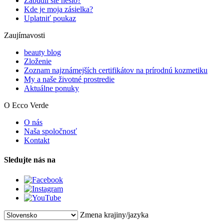
Zabudli ste heslo?
Kde je moja zásielka?
Uplatniť poukaz
Zaujímavosti
beauty blog
Zloženie
Zoznam najznámejších certifikátov na prírodnú kozmetiku
My a naše životné prostredie
Aktuálne ponuky
O Ecco Verde
O nás
Naša spoločnosť
Kontakt
Sledujte nás na
Zmena krajiny/jazyka