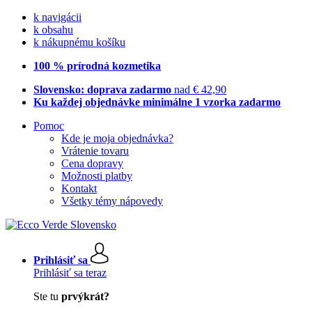
k navigácii
k obsahu
k nákupnému košíku
100 % prírodná kozmetika
Slovensko: doprava zadarmo
nad € 42,90
Ku každej objednávke minimálne 1 vzorka zadarmo
Pomoc
Kde je moja objednávka?
Vrátenie tovaru
Cena dopravy
Možnosti platby
Kontakt
Všetky témy nápovedy
Prihlásiť sa
Prihlásiť sa teraz
Ste tu
prvýkrát?