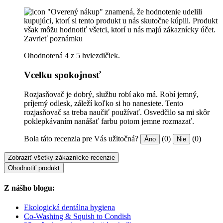
"Overený nákup" znamená, že hodnotenie udelili
kupujúci, ktorí si tento produkt u nás skutočne kúpili. Produkt
však môžu hodnotiť všetci, ktorí u nás majú zákaznícky účet.
Zavrieť poznámku
Ohodnotená 4 z 5 hviezdičiek.
Vcelku spokojnosť
Rozjasňovač je dobrý, službu robí ako má. Robí jemný,
príjemý odlesk, záleží koľko si ho nanesiete. Tento
rozjasňovač sa treba naučiť používať. Osvedčilo sa mi skôr
poklepkávaním nanášať farbu potom jemne rozmazať.
Bola táto recenzia pre Vás užitočná?
(0)
(0)
Áno
Nie
Zobraziť všetky zákaznícke recenzie
Ohodnotiť produkt
Z nášho blogu:
Ekologická dentálna hygiena
Co-Washing & Squish to Condish