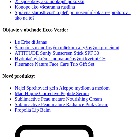
25 spôsobov, ako upokojiť pokožku
Konope ako všestranná rastlina
Správna starostlivosť o pleť pri nosení rúšok a respirátorov -
ako na to?
Objavte v obchode Ecco Verde:
Le Erbe di Janas
Šampón s mandľovým mliekom a ryžovými proteínmi
ATTITUDE Sunly Sunscreen Stick SPF 30
Hydratačný krém s pomarančovými kvetmi C+
Fleurance Nature Face Care Trio Gift Set
Nové produkty:
Najel Sprchovací gél s Aleppo mydlom a medom
Mad Hippie Corrective Peptide Serum
Sublimactive Peau mature Nourishing Cream
Sublimactive Peau mature Radiance Pink Cream
Propolia Lip Balm