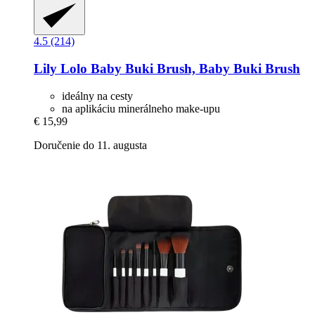
4.5 (214)
Lily Lolo
Baby Buki Brush, Baby Buki Brush
ideálny na cesty
na aplikáciu minerálneho make-upu
€ 15,99
Doručenie do 11. augusta