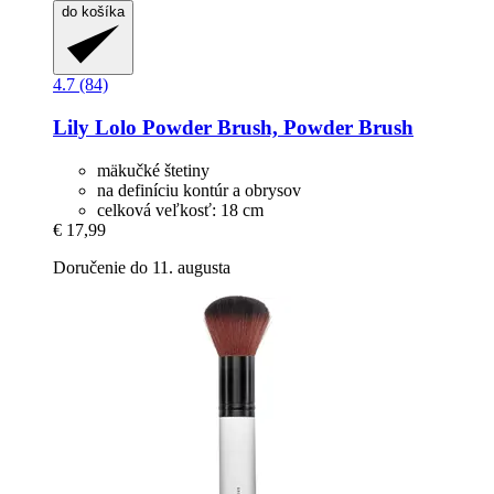
do košíka
4.7 (84)
Lily Lolo
Powder Brush, Powder Brush
mäkučké štetiny
na definíciu kontúr a obrysov
celková veľkosť: 18 cm
€ 17,99
Doručenie do 11. augusta