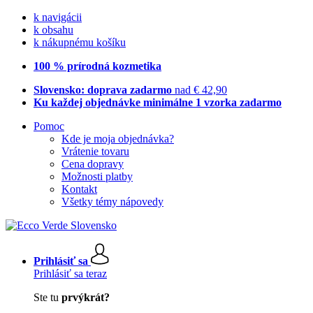
k navigácii
k obsahu
k nákupnému košíku
100 % prírodná kozmetika
Slovensko: doprava zadarmo
nad € 42,90
Ku každej objednávke minimálne 1 vzorka zadarmo
Pomoc
Kde je moja objednávka?
Vrátenie tovaru
Cena dopravy
Možnosti platby
Kontakt
Všetky témy nápovedy
Prihlásiť sa
Prihlásiť sa teraz
Ste tu
prvýkrát?