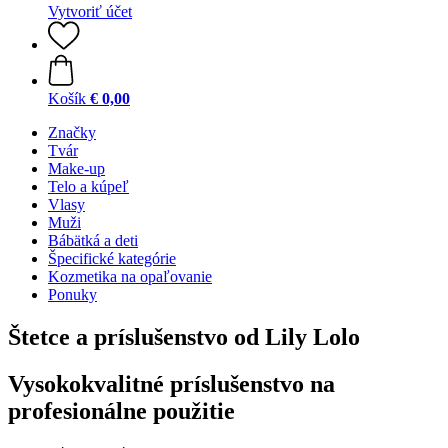
Vytvoriť účet
Košík
€ 0,00
Značky
Tvár
Make-up
Telo a kúpeľ
Vlasy
Muži
Bábätká a deti
Špecifické kategórie
Kozmetika na opaľovanie
Ponuky
Štetce a príslušenstvo od Lily Lolo
Vysokokvalitné príslušenstvo na
profesionálne použitie