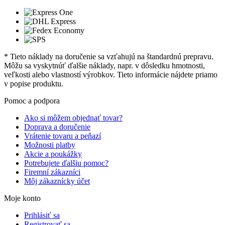
* Tieto náklady na doručenie sa vzťahujú na štandardnú prepravu.
Môžu sa vyskytnúť ďalšie náklady, napr. v dôsledku hmotnosti,
veľkosti alebo vlastností výrobkov. Tieto informácie nájdete priamo
v popise produktu.
Pomoc a podpora
Ako si môžem objednať tovar?
Doprava a doručenie
Vrátenie tovaru a peňazí
Možnosti platby
Akcie a poukážky
Potrebujete ďalšiu pomoc?
Firemní zákazníci
Môj zákaznícky účet
Moje konto
Prihlásiť sa
Registrovať sa