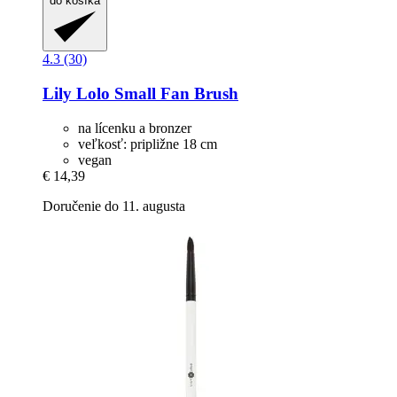
do košíka
4.3 (30)
Lily Lolo
Small Fan Brush
na lícenku a bronzer
veľkosť: pripližne 18 cm
vegan
€ 14,39
Doručenie do 11. augusta