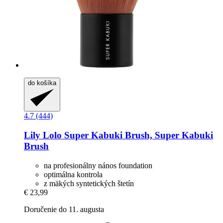
do košíka
4.7 (444)
Lily Lolo
Super Kabuki Brush, Super Kabuki
Brush
na profesionálny nános foundation
optimálna kontrola
z mäkých syntetických štetín
€ 23,99
Doručenie do 11. augusta