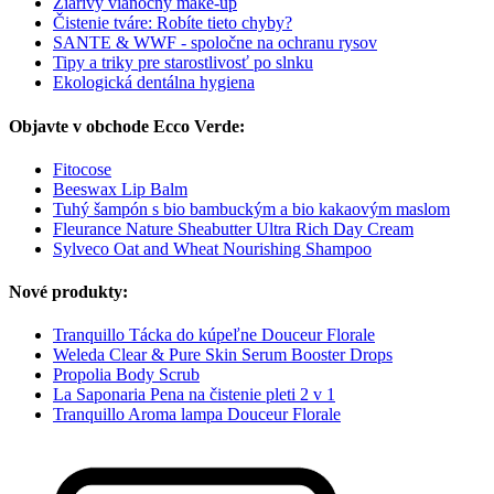
Žiarivý vianočný make-up
Čistenie tváre: Robíte tieto chyby?
SANTE & WWF - spoločne na ochranu rysov
Tipy a triky pre starostlivosť po slnku
Ekologická dentálna hygiena
Objavte v obchode Ecco Verde:
Fitocose
Beeswax Lip Balm
Tuhý šampón s bio bambuckým a bio kakaovým maslom
Fleurance Nature Sheabutter Ultra Rich Day Cream
Sylveco Oat and Wheat Nourishing Shampoo
Nové produkty:
Tranquillo Tácka do kúpeľne Douceur Florale
Weleda Clear & Pure Skin Serum Booster Drops
Propolia Body Scrub
La Saponaria Pena na čistenie pleti 2 v 1
Tranquillo Aroma lampa Douceur Florale