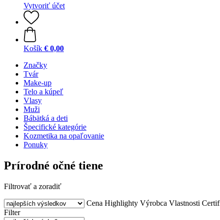
Vytvoriť účet
Košík
€ 0,00
Značky
Tvár
Make-up
Telo a kúpeľ
Vlasy
Muži
Bábätká a deti
Špecifické kategórie
Kozmetika na opaľovanie
Ponuky
Prírodné očné tiene
Filtrovať a zoradiť
Cena
Highlighty
Výrobca
Vlastnosti
Certif
Filter