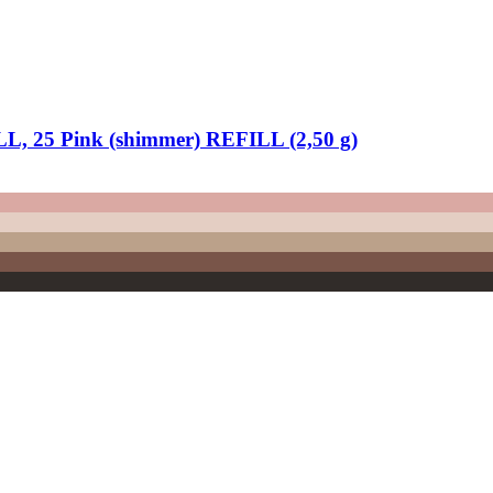
, 25 Pink (shimmer) REFILL (2,50 g)