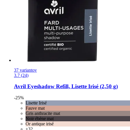
37 variantov
3.7 (24)
Avril
Eyeshadow Refill, Lisette Irisé (2,50 g)
-25%
Lisette Irisé
Fauve mat
Gris anthracite mat
Noir ébène mat
Or antique irisé
+32