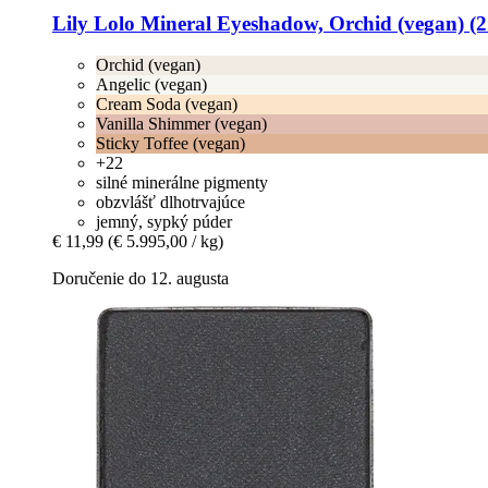
Lily Lolo
Mineral Eyeshadow, Orchid (vegan) (2
Orchid (vegan)
Angelic (vegan)
Cream Soda (vegan)
Vanilla Shimmer (vegan)
Sticky Toffee (vegan)
+22
silné minerálne pigmenty
obzvlášť dlhotrvajúce
jemný, sypký púder
€ 11,99
(€ 5.995,00 / kg)
Doručenie do 12. augusta