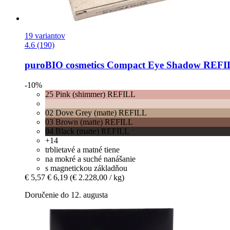
19 variantov
4.6 (190)
puroBIO cosmetics
Compact Eye Shadow REFILL
-10%
25 Pink (shimmer) REFILL
02 Dove Grey (matte) REFILL
03 Brown (matte) REFILL
04 Black (matte) REFILL
+14
trblietavé a matné tiene
na mokré a suché nanášanie
s magnetickou základňou
€ 5,57
€ 6,19
(€ 2.228,00 / kg)
Doručenie do 12. augusta