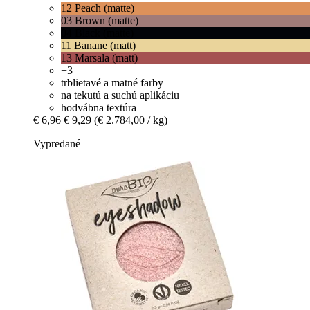
12 Peach (matte)
03 Brown (matte)
04 Black (matte)
11 Banane (matt)
13 Marsala (matt)
+3
trblietavé a matné farby
na tekutú a suchú aplikáciu
hodvábna textúra
€ 6,96
€ 9,29
(€ 2.784,00 / kg)
Vypredané