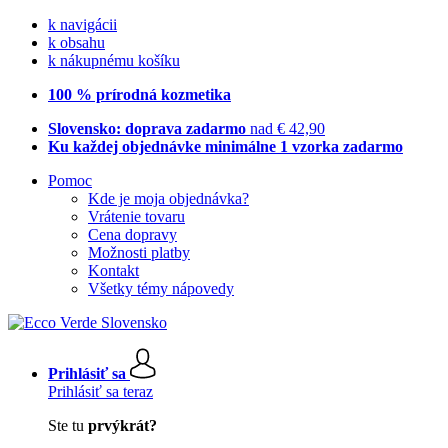
k navigácii
k obsahu
k nákupnému košíku
100 % prírodná kozmetika
Slovensko: doprava zadarmo
nad € 42,90
Ku každej objednávke minimálne 1 vzorka zadarmo
Pomoc
Kde je moja objednávka?
Vrátenie tovaru
Cena dopravy
Možnosti platby
Kontakt
Všetky témy nápovedy
Prihlásiť sa
Prihlásiť sa teraz
Ste tu
prvýkrát?