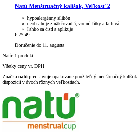
Natù
Menštruačný kalíšok, Veľkosť 2
hypoalergénny silikón
neobsahuje zmäkčovadlá, vonné látky a farbivá
ľahko sa čistí a aplikuje
€ 25,49
Doručenie do 11. augusta
Natù: 1 produkt
Všetky ceny vr. DPH
Značka
natù
predstavuje opakovane použiteľný menštruačný kalíšok v
dispozícii v dvoch rôznych veľkostiach.