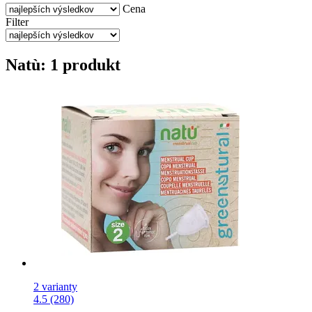
Cena
Filter
Natù: 1 produkt
2 varianty
4.5 (280)