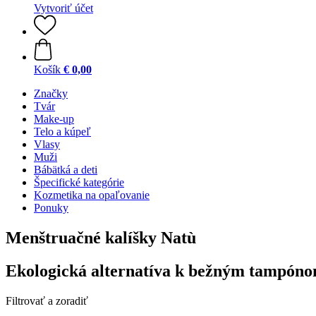
Vytvoriť účet
Košík
€ 0,00
Značky
Tvár
Make-up
Telo a kúpeľ
Vlasy
Muži
Bábätká a deti
Špecifické kategórie
Kozmetika na opaľovanie
Ponuky
Menštruačné kalíšky Natù
Ekologická alternatíva k bežným tampón
Filtrovať a zoradiť