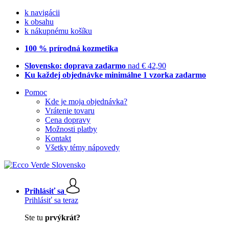
k navigácii
k obsahu
k nákupnému košíku
100 % prírodná kozmetika
Slovensko: doprava zadarmo
nad € 42,90
Ku každej objednávke minimálne 1 vzorka zadarmo
Pomoc
Kde je moja objednávka?
Vrátenie tovaru
Cena dopravy
Možnosti platby
Kontakt
Všetky témy nápovedy
Prihlásiť sa
Prihlásiť sa teraz
Ste tu
prvýkrát?