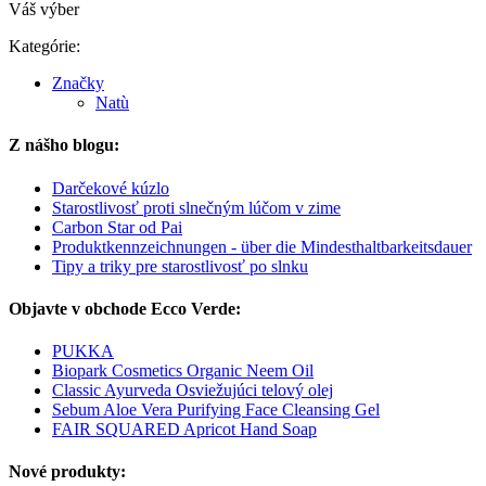
Váš výber
Kategórie:
Značky
Natù
Z nášho blogu:
Darčekové kúzlo
Starostlivosť proti slnečným lúčom v zime
Carbon Star od Pai
Produktkennzeichnungen - über die Mindesthaltbarkeitsdauer
Tipy a triky pre starostlivosť po slnku
Objavte v obchode Ecco Verde:
PUKKA
Biopark Cosmetics Organic Neem Oil
Classic Ayurveda Osviežujúci telový olej
Sebum Aloe Vera Purifying Face Cleansing Gel
FAIR SQUARED Apricot Hand Soap
Nové produkty: