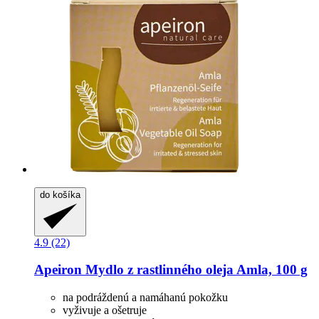
do košíka
4.9 (22)
Apeiron
Mydlo z rastlinného oleja Amla, 100 g
na podráždenú a namáhanú pokožku
vyživuje a ošetruje