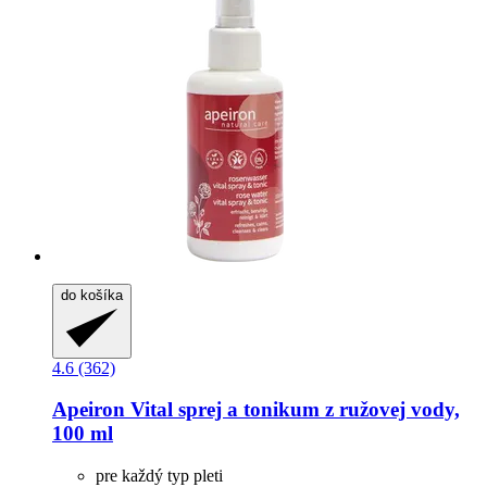
do košíka
4.6 (362)
Apeiron
Vital sprej a tonikum z ružovej vody,
100 ml
pre každý typ pleti