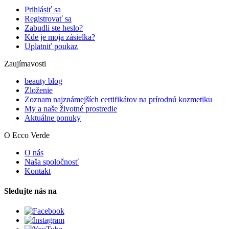
Prihlásiť sa
Registrovať sa
Zabudli ste heslo?
Kde je moja zásielka?
Uplatniť poukaz
Zaujímavosti
beauty blog
Zloženie
Zoznam najznámejších certifikátov na prírodnú kozmetiku
My a naše životné prostredie
Aktuálne ponuky
O Ecco Verde
O nás
Naša spoločnosť
Kontakt
Sledujte nás na