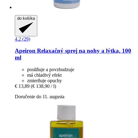
do košíka
4.2 (29)
Apeiron
Relaxačný sprej na nohy a lýtka, 100
ml
posilňuje a povzbudzuje
má chladivý efekt
zmierňuje opuchy
€ 13,89
(€ 138,90 / l)
Doručenie do 11. augusta