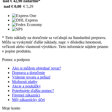
nad € 42,90
zadarmo*
nad € 0,00
€ 5,29
* Tieto náklady na doručenie sa vzťahujú na štandardnú prepravu.
Môžu sa vyskytnúť ďalšie náklady, napr. v dôsledku hmotnosti,
veľkosti alebo vlastností výrobkov. Tieto informácie nájdete priamo
v popise produktu.
Pomoc a podpora
Ako si môžem objednať tovar?
Doprava a doručenie
Vrátenie tovaru a peňazí
Možnosti platby
Akcie a poukážky
Potrebujete ďalšiu pomoc?
Firemní zákazníci
Môj zákaznícky účet
Moje konto