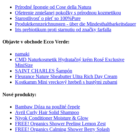
Prírodné špongie od Cose della Natura
Ošetrenie zmiešanej pokožky s prírodnou kozmetikou
Starostlivosť o pleť so 100%Pure
Produktkennzeichnungen - über die Mindesthaltbarkeitsdauer
Iris prebiotikum proti starnutiu od značky farfalla
Objavte v obchode Ecco Verde:
namaki
CMD Naturkosmetik Hydratačný krém Rosé Exclusive
MiniSize
SAINT CHARLES Šampón
Fleurance Nature Sheabutter Ultra Rich Day Cream
Kostkamm Mini vreckový hrebeň s hustými zubami
Nové produkty:
Bambaw Dóza na použité čepele
Avril Curly Hair Solid Shampoo
Niyok Conditioner Moisture & Glow
FREE! Organics Shower Peeling Lemon Zest
FREE! Organics Calming Shower Berry Splash