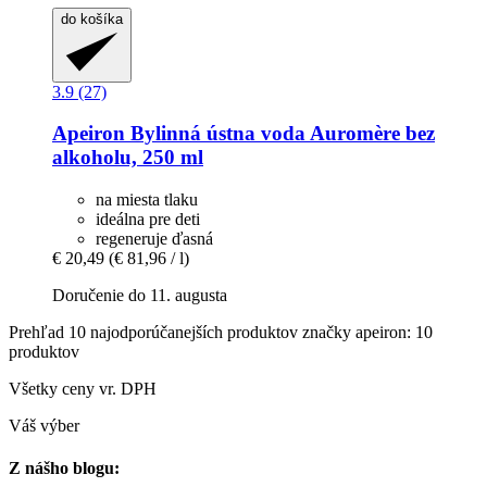
do košíka
3.9 (27)
Apeiron
Bylinná ústna voda Auromère bez
alkoholu, 250 ml
na miesta tlaku
ideálna pre deti
regeneruje ďasná
€ 20,49
(€ 81,96 / l)
Doručenie do 11. augusta
Prehľad 10 najodporúčanejších produktov značky apeiron: 10
produktov
Všetky ceny vr. DPH
Váš výber
Z nášho blogu: