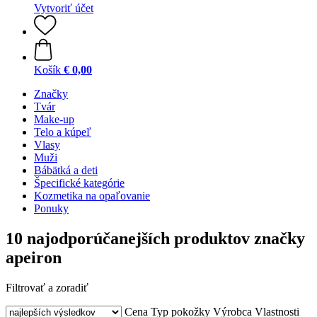
Vytvoriť účet
Košík
€ 0,00
Značky
Tvár
Make-up
Telo a kúpeľ
Vlasy
Muži
Bábätká a deti
Špecifické kategórie
Kozmetika na opaľovanie
Ponuky
10 najodporúčanejších produktov značky
apeiron
Filtrovať a zoradiť
Cena
Typ pokožky
Výrobca
Vlastnosti