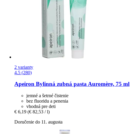
2 varianty
4.5 (280)
Apeiron
Bylinná zubná pasta Auromère, 75 ml
jemné a šetrné čistenie
bez fluoridu a penenia
vhodná pre deti
€ 6,19
(€ 82,53 / l)
Doručenie do 11. augusta