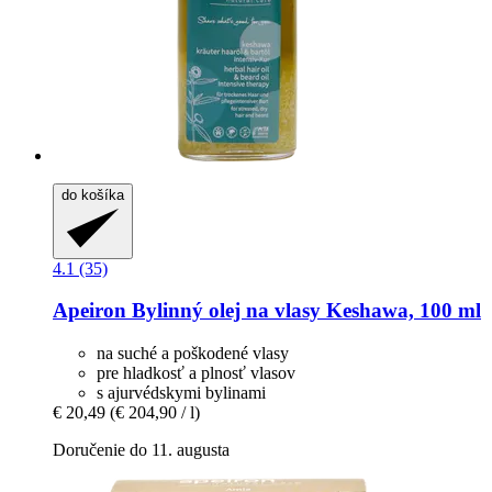
do košíka
4.1 (35)
Apeiron
Bylinný olej na vlasy Keshawa, 100 ml
na suché a poškodené vlasy
pre hladkosť a plnosť vlasov
s ajurvédskymi bylinami
€ 20,49
(€ 204,90 / l)
Doručenie do 11. augusta