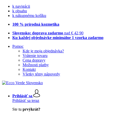
k navigácii
k obsahu
k nákupnému košíku
100 % prírodná kozmetika
Slovensko: doprava zadarmo
nad € 42,90
Ku každej objednávke minimálne 1 vzorka zadarmo
Pomoc
Kde je moja objednávka?
Vrátenie tovaru
Cena dopravy
Možnosti platby
Kontakt
Všetky témy nápovedy
Prihlásiť sa
Prihlásiť sa teraz
Ste tu
prvýkrát?