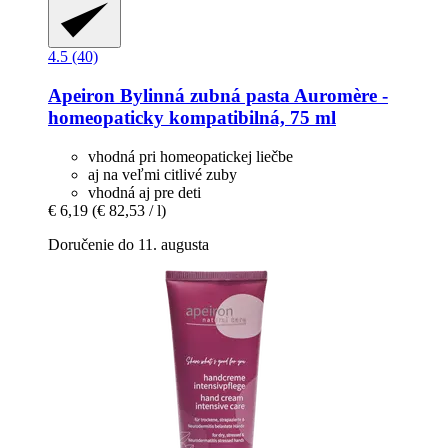
4.5 (40)
Apeiron
Bylinná zubná pasta Auromère -​
homeopaticky kompatibilná, 75 ml
vhodná pri homeopatickej liečbe
aj na veľmi citlivé zuby
vhodná aj pre deti
€ 6,19
(€ 82,53 / l)
Doručenie do 11. augusta