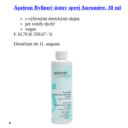
Apeiron
Bylinný ústny sprej Auromère, 30 ml
s výživnými éterickými olejmi
pre sviežy dych!
vegan
€ 10,79
(€ 359,67 / l)
Doručenie do 11. augusta