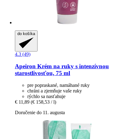
do košíka
4.3 (49)
Apeiron
Krém na ruky s intenzívnou
starostlivosťou, 75 ml
pre popraskané, namáhané ruky
chráni a zjemňuje vaše ruky
rýchlo sa nasťahuje
€ 11,89
(€ 158,53 / l)
Doručenie do 11. augusta