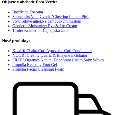
Objavte v obchode Ecco Verde:
Biofficina Toscana
Scentmelts Vonný vosk "Cheering Lemon Pie"
Styx Telové mlieko s bambuckým maslom
Geoderm Moisturizer Eye & Lip Cream
Tiroler Kräuterhof Čaj alpská žiara
Nové produkty:
Khadi® ChakraCurl Ayurvedic Curl Conditioner
NUORI Creamy Quartz & Enzyme Exfoliator
FREE! Organics Natural Deodorant Cream Salty Waves
Propolia Relaxing Foot Gel
Propolia Facial Cleansing Foam