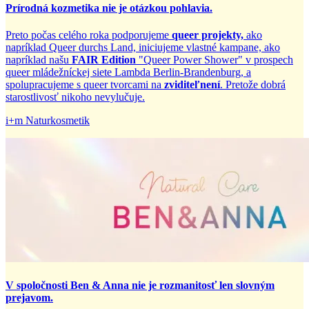
Prírodná kozmetika nie je otázkou pohlavia.
Preto počas celého roka podporujeme
queer projekty,
ako
napríklad Queer durchs Land, iniciujeme vlastné kampane, ako
napríklad našu
FAIR Edition
"Queer Power Shower" v prospech
queer mládežníckej siete Lambda Berlin-Brandenburg, a
spolupracujeme s queer tvorcami na
zviditeľnení
. Pretože dobrá
starostlivosť nikoho nevylučuje.
i+m Naturkosmetik
V spoločnosti Ben & Anna nie je rozmanitosť len slovným
prejavom.