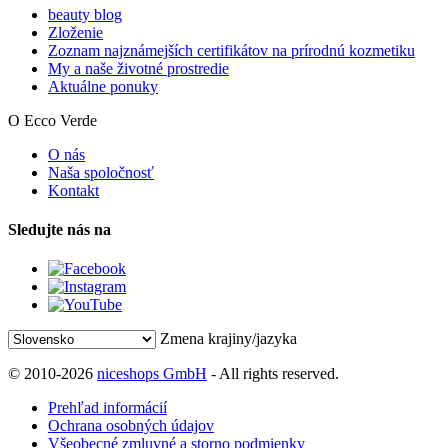
beauty blog
Zloženie
Zoznam najznámejších certifikátov na prírodnú kozmetiku
My a naše životné prostredie
Aktuálne ponuky
O Ecco Verde
O nás
Naša spoločnosť
Kontakt
Sledujte nás na
Zmena krajiny/jazyka
© 2010-2026
niceshops GmbH
- All rights reserved.
Prehľad informácií
Ochrana osobných údajov
Všeobecné zmluvné a storno podmienky