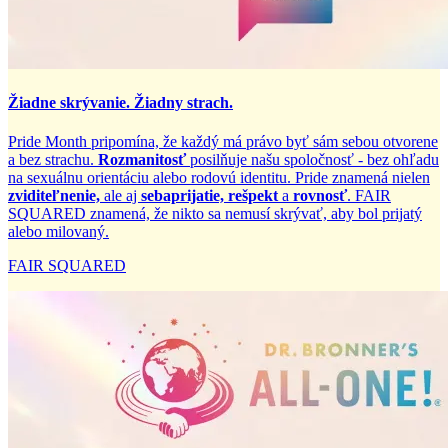
Žiadne skrývanie. Žiadny strach.
Pride Month pripomína, že každý má právo byť sám sebou otvorene
a bez strachu.
Rozmanitosť
posilňuje našu spoločnosť - bez ohľadu
na sexuálnu orientáciu alebo rodovú identitu. Pride znamená nielen
zviditeľnenie,
ale aj
sebaprijatie,
rešpekt
a
rovnosť
. FAIR
SQUARED znamená, že nikto sa nemusí skrývať, aby bol prijatý
alebo milovaný.
FAIR SQUARED