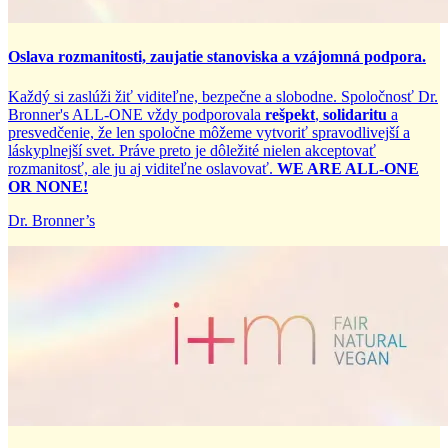
Oslava rozmanitosti, zaujatie stanoviska a vzájomná podpora.
Každý si zaslúži žiť viditeľne, bezpečne a slobodne. Spoločnosť Dr.
Bronner's ALL-ONE vždy podporovala
rešpekt
,
solidaritu
a
presvedčenie, že len spoločne môžeme vytvoriť spravodlivejší a
láskyplnejší svet. Práve preto je dôležité nielen akceptovať
rozmanitosť, ale ju aj viditeľne oslavovať.
WE ARE ALL-ONE
OR NONE!
Dr. Bronner’s