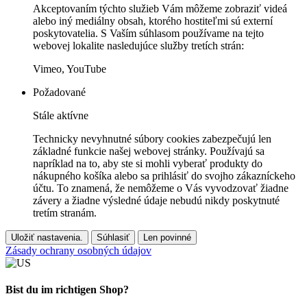
Akceptovaním týchto služieb Vám môžeme zobraziť videá
alebo iný mediálny obsah, ktorého hostiteľmi sú externí
poskytovatelia. S Vaším súhlasom používame na tejto
webovej lokalite nasledujúce služby tretích strán:
Vimeo, YouTube
Požadované
Stále aktívne
Technicky nevyhnutné súbory cookies zabezpečujú len
základné funkcie našej webovej stránky. Používajú sa
napríklad na to, aby ste si mohli vyberať produkty do
nákupného košíka alebo sa prihlásiť do svojho zákazníckeho
účtu. To znamená, že nemôžeme o Vás vyvodzovať žiadne
závery a žiadne výsledné údaje nebudú nikdy poskytnuté
tretím stranám.
Uložiť nastavenia.
Súhlasiť
Len povinné
Zásady ochrany osobných údajov
Bist du im richtigen Shop?