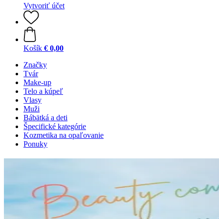
Vytvoriť účet
Košík
€ 0,00
Značky
Tvár
Make-up
Telo a kúpeľ
Vlasy
Muži
Bábätká a deti
Špecifické kategórie
Kozmetika na opaľovanie
Ponuky