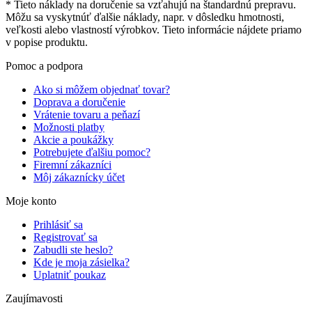
* Tieto náklady na doručenie sa vzťahujú na štandardnú prepravu.
Môžu sa vyskytnúť ďalšie náklady, napr. v dôsledku hmotnosti,
veľkosti alebo vlastností výrobkov. Tieto informácie nájdete priamo
v popise produktu.
Pomoc a podpora
Ako si môžem objednať tovar?
Doprava a doručenie
Vrátenie tovaru a peňazí
Možnosti platby
Akcie a poukážky
Potrebujete ďalšiu pomoc?
Firemní zákazníci
Môj zákaznícky účet
Moje konto
Prihlásiť sa
Registrovať sa
Zabudli ste heslo?
Kde je moja zásielka?
Uplatniť poukaz
Zaujímavosti