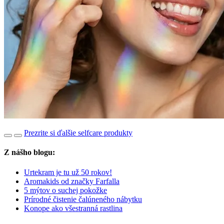
Prezrite si ďalšie selfcare produkty
Z nášho blogu:
Urtekram je tu už 50 rokov!
Aromakids od značky Farfalla
5 mýtov o suchej pokožke
Prírodné čistenie čalúneného nábytku
Konope ako všestranná rastlina