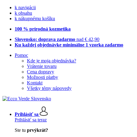
k navigácii
k obsahu
k nákupnému košíku
100 % prírodná kozmetika
Slovensko: doprava zadarmo
nad € 42,90
Ku každej objednávke minimálne 1 vzorka zadarmo
Pomoc
Kde je moja objednávka?
Vrátenie tovaru
Cena dopravy
Možnosti platby
Kontakt
Všetky témy nápovedy
Prihlásiť sa
Prihlásiť sa teraz
Ste tu
prvýkrát?