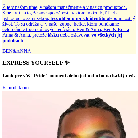
Žije v našom tíme, v našom manažmente a v našich produktoch.
Sme hrdí na to, že sme spoločnosť, v ktorej môžu byť ľudia
jednoducho sami sebou,
bez ohľadu na ich identitu
alebo milostný
život. To sa odráža aj v našej zubnej kefke, ktorú ponúkame
celoročne v troch dúhových edíciách: Ben & Anna, Ben & Ben a
Anna & Anna, pretože
lásku
treba oslavovať
vo všetkých jej
podobách
.
BEN&ANNA
EXPRESS YOURSELF ✨
Look pre váš "Pride" moment alebo jednoducho na každý deň.
K produktom